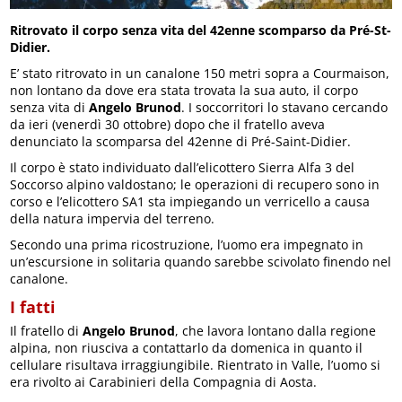
Ritrovato il corpo senza vita del 42enne scomparso da Pré-St-
Didier.
E’ stato ritrovato in un canalone 150 metri sopra a Courmaison,
non lontano da dove era stata trovata la sua auto, il corpo
senza vita di
Angelo Brunod
. I soccorritori lo stavano cercando
da ieri (venerdì 30 ottobre) dopo che il fratello aveva
denunciato la scomparsa del 42enne di Pré-Saint-Didier.
Il corpo è stato individuato dall’elicottero Sierra Alfa 3 del
Soccorso alpino valdostano; le operazioni di recupero sono in
corso e l’elicottero SA1 sta impiegando un verricello a causa
della natura impervia del terreno.
Secondo una prima ricostruzione, l’uomo era impegnato in
un’escursione in solitaria quando sarebbe scivolato finendo nel
canalone.
I fatti
Il fratello di
Angelo Brunod
, che lavora lontano dalla regione
alpina, non riusciva a contattarlo da domenica in quanto il
cellulare risultava irraggiungibile. Rientrato in Valle, l’uomo si
era rivolto ai Carabinieri della Compagnia di Aosta.