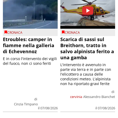
CRONACA
CRONACA
Etroubles: camper in
Scarica di sassi sul
fiamme nella galleria
Breithorn, tratto in
di Echevennoz
salvo alpinista ferito a
una gamba
E in corso l'intervento dei vigili
del fuoco, non ci sono feriti
L'intervento è avvenuto in
parte via terra e in parte con
l'elicottero a causa delle
condizioni meteo. L'alpinista
non ha riportato gravi ferite
di
cervinia
Alessandro Bianchet
di
Cinzia Timpano
il 07/08/2026
il 07/08/2026