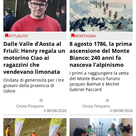
ATTUALITA'
MONTAGNA
Dalle Valle d’Aosta al
8 agosto 1786, la prima
Friuli: Henry regala un
ascensione del Monte
motorino Ciao ai
Bianco: 240 anni fa
ragazzini che
nasceva l’alpinismo
vendevano limonata
I primi a raggiungere la vetta
del Monte Bianco furono
Ondata di generosità per i tre
Jacques Balmat e Michel
giovani della provincia di
Gabriel Paccard
Udine
di
di
Cinzia Timpano
Cinzia Timpano
il 08/08/2026
il 08/08/2026