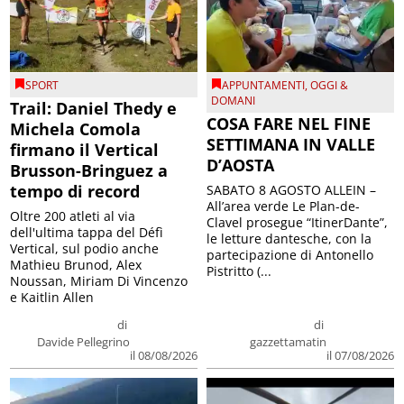
SPORT
APPUNTAMENTI
,
OGGI &
DOMANI
Trail: Daniel Thedy e
COSA FARE NEL FINE
Michela Comola
SETTIMANA IN VALLE
firmano il Vertical
D’AOSTA
Brusson-Bringuez a
tempo di record
SABATO 8 AGOSTO ALLEIN –
All’area verde Le Plan-de-
Oltre 200 atleti al via
Clavel prosegue “ItinerDante”,
dell'ultima tappa del Défì
le letture dantesche, con la
Vertical, sul podio anche
partecipazione di Antonello
Mathieu Brunod, Alex
Pistritto (...
Noussan, Miriam Di Vincenzo
e Kaitlin Allen
di
di
Davide Pellegrino
gazzettamatin
il 08/08/2026
il 07/08/2026