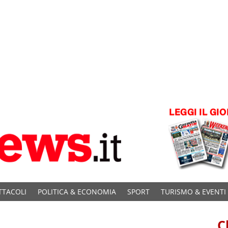
TTACOLI
POLITICA & ECONOMIA
SPORT
TURISMO & EVENTI
C