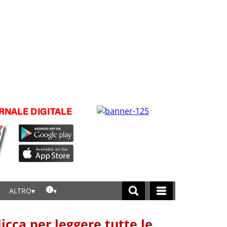
ALTRO
licca per leggere tutte le