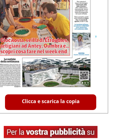
Clicca e scarica la copia