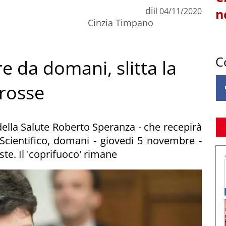
di
il
04/11/2020
n
Cinzia Timpano
C
 da domani, slitta la
 rosse
della Salute Roberto Speranza - che recepirà
Scientifico, domani - giovedì 5 novembre -
ste. Il 'coprifuoco' rimane