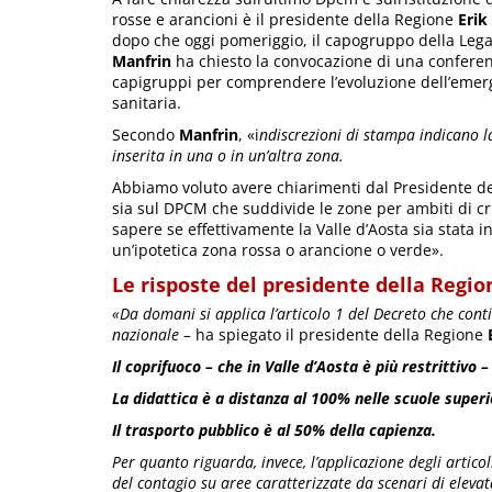
rosse e arancioni è il presidente della Regione
Erik
dopo che oggi pomeriggio, il capogruppo della Leg
Manfrin
ha chiesto la convocazione di una confere
capigruppi per comprendere l’evoluzione dell’eme
sanitaria.
Secondo
Manfrin
, «i
ndiscrezioni di stampa indicano l
inserita in una o in un’altra zona.
Abbiamo voluto avere chiarimenti dal Presidente d
sia sul DPCM che suddivide le zone per ambiti di cri
sapere se effettivamente la Valle d’Aosta sia stata in
un’ipotetica zona rossa o arancione o verde».
Le risposte del presidente della Regio
«Da domani si applica l’articolo 1 del Decreto che cont
nazionale –
ha spiegato il presidente della Regione
Il coprifuoco – che in Valle d’Aosta è più restrittivo
La didattica è a distanza al 100% nelle scuole superi
Il trasporto pubblico è al 50% della capienza.
Per quanto riguarda, invece, l’applicazione degli artico
del contagio su aree caratterizzate da scenari di elevata