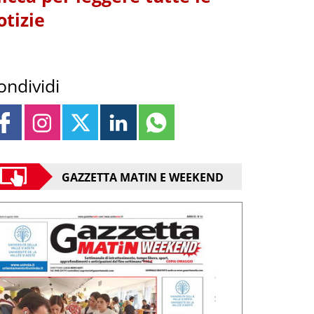
otizie
ondividi
GAZZETTA MATIN E WEEKEND