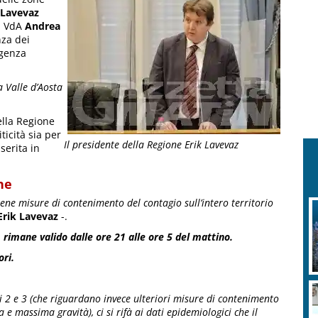
 Lavevaz
a VdA
Andrea
nza dei
rgenza
a Valle d’Aosta
ella Regione
ticità sia per
Il presidente della Regione Erik Lavevaz
serita in
ne
iene misure di contenimento del contagio sull’intero territorio
Erik Lavevaz
-.
 – rimane valido dalle ore 21 alle ore 5 del mattino.
ori.
li 2 e 3 (che riguardano invece ulteriori misure di contenimento
 e massima gravità), ci si rifà ai dati epidemiologici che il