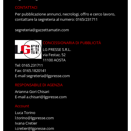
CONTATTACI
Per pubblicazione annunci, necrologi, offro e cerco lavoro,
contattare la segreteria al numero: 0165/231711
segreteria@gazzettamatin.com
CONCESSIONARIA DI PUBBLICITÀ
LG PRESSE S.R.L.
via Festaz, 52
11100 AOSTA
Tel: 0165.231711
Fax: 0165.1820141
E-mail
segreteria@lgpresse.com
RESPONSABILE DI AGENZIA
Arianna Gori Chisari
E-mail
a.chisari@lgpresse.com
Account
Luca Torino
l.torino@lgpresse.com
Ivana Cretier
i.cretier@lgpresse.com