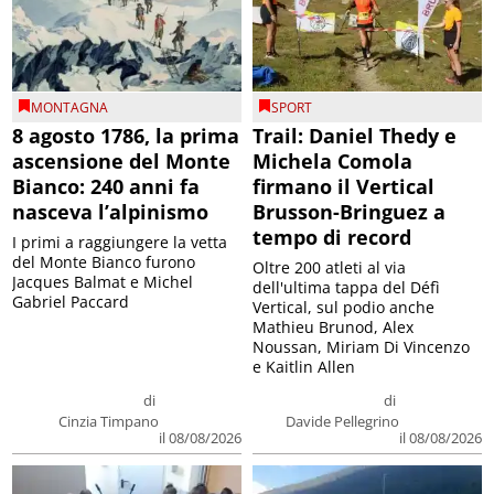
MONTAGNA
SPORT
8 agosto 1786, la prima
Trail: Daniel Thedy e
ascensione del Monte
Michela Comola
Bianco: 240 anni fa
firmano il Vertical
nasceva l’alpinismo
Brusson-Bringuez a
tempo di record
I primi a raggiungere la vetta
del Monte Bianco furono
Oltre 200 atleti al via
Jacques Balmat e Michel
dell'ultima tappa del Défì
Gabriel Paccard
Vertical, sul podio anche
Mathieu Brunod, Alex
Noussan, Miriam Di Vincenzo
e Kaitlin Allen
di
di
Cinzia Timpano
Davide Pellegrino
il 08/08/2026
il 08/08/2026