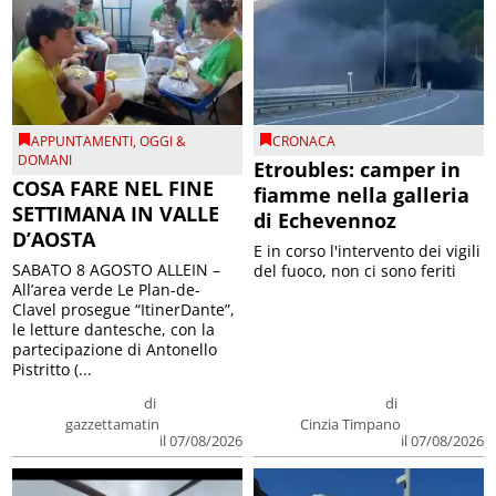
APPUNTAMENTI
,
OGGI &
CRONACA
DOMANI
Etroubles: camper in
COSA FARE NEL FINE
fiamme nella galleria
SETTIMANA IN VALLE
di Echevennoz
D’AOSTA
E in corso l'intervento dei vigili
SABATO 8 AGOSTO ALLEIN –
del fuoco, non ci sono feriti
All’area verde Le Plan-de-
Clavel prosegue “ItinerDante”,
le letture dantesche, con la
partecipazione di Antonello
Pistritto (...
di
di
gazzettamatin
Cinzia Timpano
il 07/08/2026
il 07/08/2026