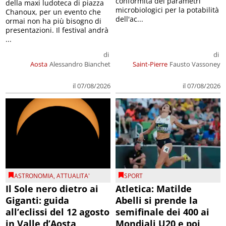
conformità dei parametri
della maxi ludoteca di piazza
microbiologici per la potabilità
Chanoux, per un evento che
dell'ac...
ormai non ha più bisogno di
presentazioni. Il festival andrà
...
di
di
Aosta
Alessandro Bianchet
Saint-Pierre
Fausto Vassoney
il 07/08/2026
il 07/08/2026
ASTRONOMIA
,
ATTUALITA'
SPORT
Il Sole nero dietro ai
Atletica: Matilde
Giganti: guida
Abelli si prende la
all’eclissi del 12 agosto
semifinale dei 400 ai
in Valle d’Aosta
Mondiali U20 e poi