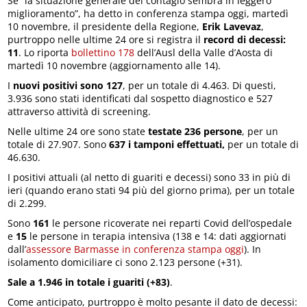
Se “la situazione generale del contagio sembra in leggero
miglioramento”, ha detto in conferenza stampa oggi, martedì
10 novembre, il presidente della Regione,
Erik Lavevaz
,
purtroppo nelle ultime 24 ore si registra il
record di decessi:
11
. Lo riporta
bollettino 178
dell’Ausl della Valle d’Aosta di
martedì 10 novembre (aggiornamento alle 14).
I
nuovi positivi sono 127
, per un totale di 4.463. Di questi,
3.936 sono stati identificati dal sospetto diagnostico e 527
attraverso attività di screening.
Nelle ultime 24 ore sono state
testate 236 persone
, per un
totale di 27.907. Sono
637 i tamponi effettuati,
per un totale di
46.630.
I positivi attuali (al netto di guariti e decessi) sono 33 in più di
ieri (quando erano stati 94 più del giorno prima), per un totale
di 2.299.
Sono
161
le persone ricoverate nei reparti Covid dell’ospedale
e
15
le persone in terapia intensiva (138 e 14: dati aggiornati
dall’
assessore Barmasse in conferenza stampa oggi
). In
isolamento domiciliare ci sono 2.123 persone (+31).
Sale a 1.946 in totale i guariti (+83)
.
Come anticipato, purtroppo è molto pesante il dato de decessi: