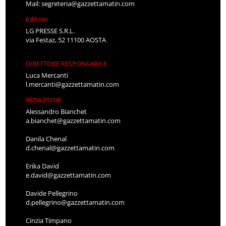
Mail:
segreteria@gazzettamatin.com
Editore
LG PRESSE S.R.L.
via Festaz, 52 11100 AOSTA
DIRETTORE RESPONSABILE
Luca Mercanti
l.mercanti@gazzettamatin.com
REDAZIONE
Alessandro Bianchet
a.bianchet@gazzettamatin.com
Danila Chenal
d.chenal@gazzettamatin.com
Erika David
e.david@gazzettamatin.com
Davide Pellegrino
d.pellegrino@gazzettamatin.com
Cinzia Timpano