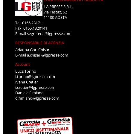
LG PRESSE S.R.L.
via Festaz, 52
11100 AOSTA
Tel: 0165.231711
Fax: 0165.1820141
E-mail
segreteria@lgpresse.com
RESPONSABILE DI AGENZIA
Arianna Gori Chisari
E-mail
a.chisari@lgpresse.com
Account
Luca Torino
l.torino@lgpresse.com
Ivana Cretier
i.cretier@lgpresse.com
Daniele Fimiano
d.fimiano@lgpresse.com