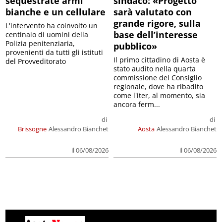
sequestrate armi
sindaco: «Progetto
bianche e un cellulare
sarà valutato con
grande rigore, sulla
L'intervento ha coinvolto un
base dell’interesse
centinaio di uomini della
Polizia penitenziaria,
pubblico»
provenienti da tutti gli istituti
Il primo cittadino di Aosta è
del Provveditorato
stato audito nella quarta
commissione del Consiglio
regionale, dove ha ribadito
come l'iter, al momento, sia
ancora ferm...
di
di
Brissogne
Alessandro Bianchet
Aosta
Alessandro Bianchet
il 06/08/2026
il 06/08/2026