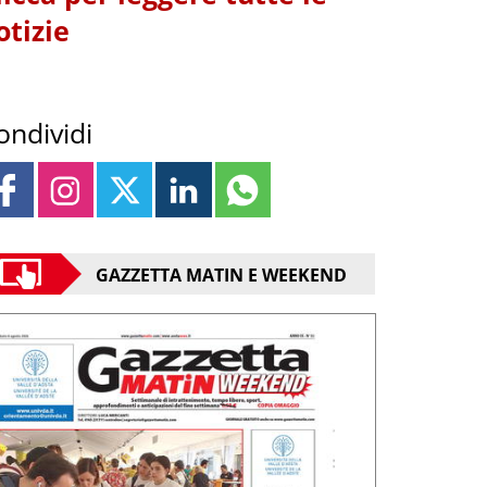
otizie
ondividi
GAZZETTA MATIN E WEEKEND