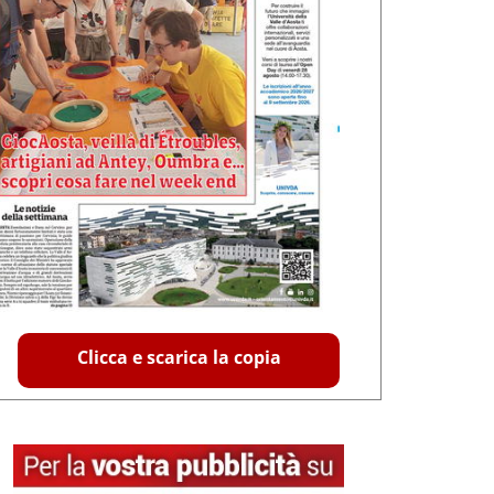
Clicca e scarica la copia