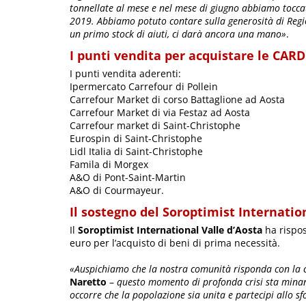
tonnellate al mese e nel mese di giugno abbiamo toccat
2019. Abbiamo potuto contare sulla generosità di Regi
un primo stock di aiuti, ci darà ancora una mano»
.
I punti vendita per acquistare le CARD
I punti vendita aderenti:
Ipermercato Carrefour di Pollein
Carrefour Market di corso Battaglione ad Aosta
Carrefour Market di via Festaz ad Aosta
Carrefour market di Saint-Christophe
Eurospin di Saint-Christophe
Lidl Italia di Saint-Christophe
Famila di Morgex
A&O di Pont-Saint-Martin
A&O di Courmayeur.
Il sostegno del Soroptimist Internatio
Il
Soroptimist International Valle d’Aosta
ha rispos
euro per l’acquisto di beni di prima necessità.
«Auspichiamo che la nostra comunità risponda con la 
Naretto
–
questo momento di profonda crisi sta minand
occorre che la popolazione sia unita e partecipi allo s