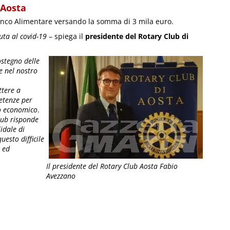
 Aosta
anco Alimentare versando la somma di 3 mila euro.
ta al covid-19
– spiega il
presidente del Rotary Club di
stegno delle
e nel nostro
ttere a
petenze per
lo economico
.
lub risponde
idale di
uesto difficile
 ed
Il presidente del Rotary Club Aosta Fabio
Avezzano