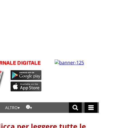
ALTRO
licca per leggere tutte le