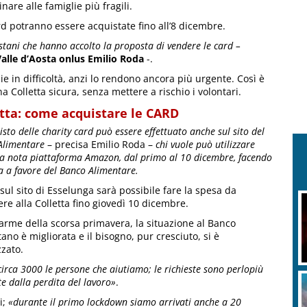
are alle famiglie più fragili.
d potranno essere acquistate fino all’8 dicembre.
tani che hanno accolto la proposta di vendere le card –
alle d’Aosta onlus Emilio Roda
-.
lie in difficoltà, anzi lo rendono ancora più urgente. Così è
 Colletta sicura, senza mettere a rischio i volontari.
etta: come acquistare le CARD
isto delle charity card può essere effettuato anche sul sito del
Alimentare
– precisa Emilio Roda –
chi vuole può utilizzare
la nota piattaforma Amazon, dal primo al 10 dicembre, facendo
a a favore del Banco Alimentare.
sul sito di Esselunga sarà possibile fare la spesa da
re alla Colletta fino giovedì 10 dicembre.
llarme della scorsa primavera, la situazione al Banco
ano è migliorata e il bisogno, pur cresciuto, si è
zzato.
irca 3000 le persone che aiutiamo; le richieste sono perlopiù
e dalla perdita del lavoro»
.
i;
«durante il primo lockdown siamo arrivati anche a 20