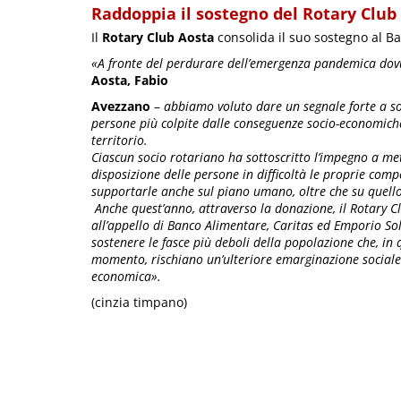
Raddoppia il sostegno del Rotary Club
Il
Rotary Club Aosta
consolida il suo sostegno al B
«A fronte del perdurare dell’emergenza pandemica dovu
Aosta, Fabio
Avezzano
–
abbiamo voluto dare un segnale forte a so
persone più colpite dalle conseguenze socio-economich
territorio.
Ciascun socio rotariano ha sottoscritto l’impegno a me
disposizione delle persone in difficoltà le proprie com
supportarle anche sul piano umano, oltre che su quel
Anche quest’anno, attraverso la donazione, il Rotary C
all’appello di Banco Alimentare, Caritas ed Emporio Sol
sostenere le fasce più deboli della popolazione che, in q
momento, rischiano un’ulteriore emarginazione sociale
economica».
(cinzia timpano)