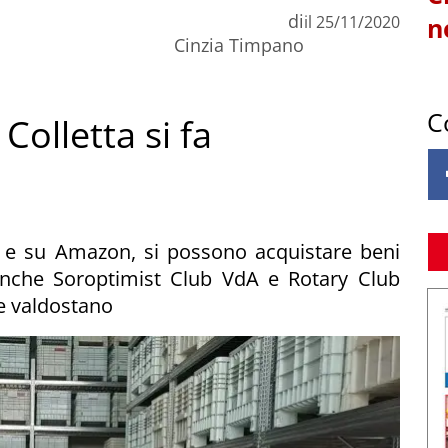
di
il
25/11/2020
n
Cinzia Timpano
C
Colletta si fa
D
 e su Amazon, si possono acquistare beni
Anche Soroptimist Club VdA e Rotary Club
e valdostano