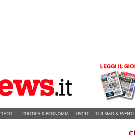
TTACOLI
POLITICA & ECONOMIA
SPORT
TURISMO & EVENTI
C