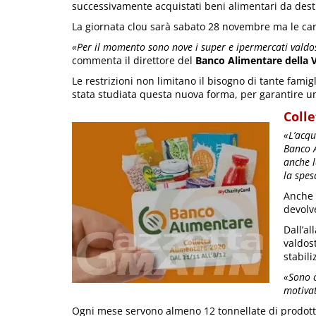
successivamente acquistati beni alimentari da destin
La giornata clou sarà sabato 28 novembre ma le car
«Per il momento sono nove i super e ipermercati valdos
commenta il direttore del
Banco Alimentare della V
Le restrizioni non limitano il bisogno di tante famig
stata studiata questa nuova forma, per garantire una
Coll
«L’acqu
Banco 
anche 
la spes
Anche 
devolve
Dall’a
valdost
stabili
«Sono c
motivat
Ogni mese servono almeno 12 tonnellate di prodott