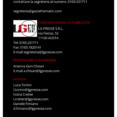
contattare la segreteria al numero: 0165/231711
segreteria@gazzettamatin.com
CONCESSIONARIA DI PUBBLICITÀ
LG PRESSE S.R.L.
via Festaz, 52
11100 AOSTA
Tel: 0165.231711
Fax: 0165.1820141
E-mail
segreteria@lgpresse.com
RESPONSABILE DI AGENZIA
Arianna Gori Chisari
E-mail
a.chisari@lgpresse.com
Account
Luca Torino
l.torino@lgpresse.com
Ivana Cretier
i.cretier@lgpresse.com
Daniele Fimiano
d.fimiano@lgpresse.com