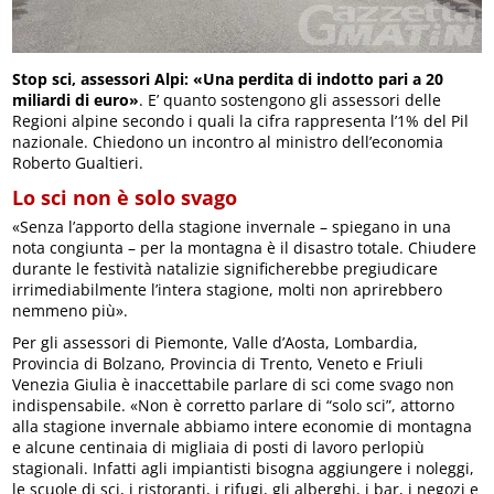
Stop sci, assessori Alpi: «Una perdita di indotto pari a 20
miliardi di euro»
. E’ quanto sostengono gli assessori delle
Regioni alpine secondo i quali la cifra rappresenta l’1% del Pil
nazionale. Chiedono un incontro al ministro dell’economia
Roberto Gualtieri.
Lo sci non è solo svago
«Senza l’apporto della stagione invernale – spiegano in una
nota congiunta – per la montagna è il disastro totale. Chiudere
durante le festività natalizie significherebbe pregiudicare
irrimediabilmente l’intera stagione, molti non aprirebbero
nemmeno più».
Per gli assessori di Piemonte, Valle d’Aosta, Lombardia,
Provincia di Bolzano, Provincia di Trento, Veneto e Friuli
Venezia Giulia è inaccettabile parlare di sci come svago non
indispensabile. «Non è corretto parlare di “solo sci”, attorno
alla stagione invernale abbiamo intere economie di montagna
e alcune centinaia di migliaia di posti di lavoro perlopiù
stagionali. Infatti agli impiantisti bisogna aggiungere i noleggi,
le scuole di sci, i ristoranti, i rifugi, gli alberghi, i bar, i negozi e