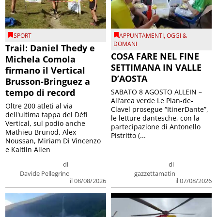
SPORT
APPUNTAMENTI
,
OGGI &
DOMANI
Trail: Daniel Thedy e
COSA FARE NEL FINE
Michela Comola
SETTIMANA IN VALLE
firmano il Vertical
D’AOSTA
Brusson-Bringuez a
tempo di record
SABATO 8 AGOSTO ALLEIN –
All’area verde Le Plan-de-
Oltre 200 atleti al via
Clavel prosegue “ItinerDante”,
dell'ultima tappa del Défì
le letture dantesche, con la
Vertical, sul podio anche
partecipazione di Antonello
Mathieu Brunod, Alex
Pistritto (...
Noussan, Miriam Di Vincenzo
e Kaitlin Allen
di
di
Davide Pellegrino
gazzettamatin
il 08/08/2026
il 07/08/2026