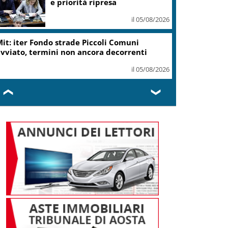
ottiene modifica a risoluzione
il 05/08/2026
Delmastro, Camera dice no a
uso chat con Caroccia: in aula
bagarre e proteste opposizioni
il 05/08/2026
❮
❯