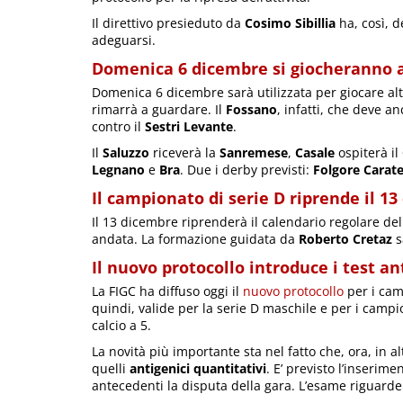
Il direttivo presieduto da
Cosimo Sibillia
ha, così, d
adeguarsi.
Domenica 6 dicembre si giocheranno a
Domenica 6 dicembre sarà utilizzata per giocare altr
rimarrà a guardare. Il
Fossano
, infatti, che deve a
contro il
Sestri Levante
.
Il
Saluzzo
riceverà la
Sanremese
,
Casale
ospiterà il
Legnano
e
Bra
. Due i derby previsti:
Folgore Carat
Il campionato di serie D riprende il 1
Il 13 dicembre riprenderà il calendario regolare de
andata. La formazione guidata da
Roberto Cretaz
s
Il nuovo protocollo introduce i test an
La FIGC ha diffuso oggi il
nuovo protocollo
per i camp
quindi, valide per la serie D maschile e per i campi
calcio a 5.
La novità più importante sta nel fatto che, ora, in a
quelli
antigenici quantitativi
. E’ previsto l’inserim
antecedenti la disputa della gara. L’esame riguarde