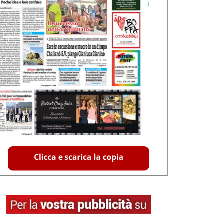
Clicca e scarica la copia