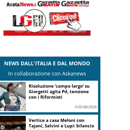
NEWS DALL'ITALIA E DAL MONDO
In collaborazione con Askanews
Banco Bpm, Castagna: Agricole
Italia? Valuteremo, ritengo
fusione molto solida
il 05/08/2026
Conti pubblici, Governo
incassa sì su clausola Ue. Lega