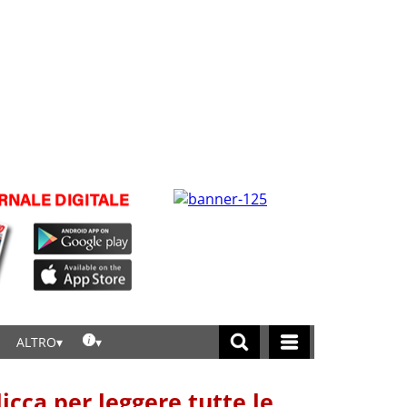
ALTRO
licca per leggere tutte le