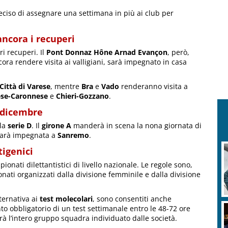
eciso di assegnare una settimana in più ai club per
ncora i recuperi
i recuperi. Il
Pont Donnaz Hône Arnad Evançon
, però,
ncora rendere visita ai valligiani, sarà impegnato in casa
Città di Varese
, mentre
Bra
e
Vado
renderanno visita a
ese-Caronnese
e
Chieri-Gozzano
.
3 dicembre
lla
serie D
. Il
girone A
manderà in scena la nona giornata di
arà impegnata a
Sanremo
.
tigenici
ionati dilettantistici di livello nazionale. Le regole sono,
onati organizzati dalla divisione femminile e dalla divisione
lternativa ai
test
molecolari
, sono consentiti anche
ento obbligatorio di un test settimanale entro le 48-72 ore
rà l’intero gruppo squadra individuato dalle società.