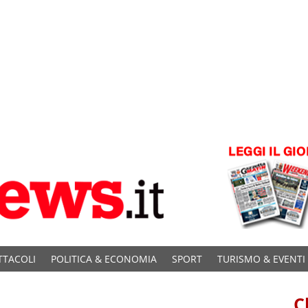
TTACOLI
POLITICA & ECONOMIA
SPORT
TURISMO & EVENTI
C