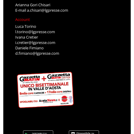
Arianna Gori Chisari
E-mail
a.chisari@lgpresse.com
Account
Luca Torino
l.torino@lgpresse.com
Ivana Cretier
i.cretier@lgpresse.com
Daniele Fimiano
d.fimiano@lgpresse.com