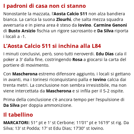
I padroni di casa non ci stanno
Nonostante la mazzata, l’
Aosta Calcio 511
non alza bandiera
bianca. La carica la suona
Zlourhi
, che salta mezza squadra
avversaria e in piena area è steso da
Iovino
.
Carmine Genoni
di
Busto Arsizio
fischia un rigore sacrosanto e
Da Silva
riporta
i locali a -1.
L’Aosta Calcio 511 si inchina alla L84
I minuti conclusivi, però, sono tutti neroverdi.
Edu Dias
cala il
poker a 3′ dalla fine, costringendo
Rosa
a giocarsi la carta del
portiere di movimento.
Con
Mascherona
estremo difensore aggiunto, i locali si gettano
in avanti, ma i torinesi riconquistano palla e
Iovino
calcia dai
trenta metri. La conclusione non sembra irresistibile, ma non
viene intercettata da
Mascherona
e si infila per il 5-2 ospite.
Prima della conclusione c’è ancora tempo per l’espulsione di
Da Silva
per doppia ammonizione.
Il tabellino
MARCATORI:
51″ pt e 1′ st Cerbone; 11’01” pt e 16’19” st rig. Da
Silva; 13′ st Podda; 17′ st Edu Dias; 17’30” st Iovino.