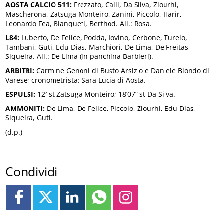
AOSTA CALCIO 511:
Frezzato, Calli, Da Silva, Zlourhi,
Mascherona, Zatsuga Monteiro, Zanini, Piccolo, Harir,
Leonardo Fea, Bianqueti, Berthod. All.: Rosa.
L84:
Luberto, De Felice, Podda, Iovino, Cerbone, Turelo,
Tambani, Guti, Edu Dias, Marchiori, De Lima, De Freitas
Siqueira. All.: De Lima (in panchina Barbieri).
ARBITRI:
Carmine Genoni di Busto Arsizio e Daniele Biondo di
Varese; cronometrista: Sara Lucia di Aosta.
ESPULSI:
12′ st Zatsuga Monteiro; 18’07” st Da Silva.
AMMONITI:
De Lima, De Felice, Piccolo, Zlourhi, Edu Dias,
Siqueira, Guti.
(d.p.)
Condividi