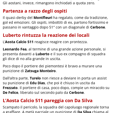
Gli aostani, invece, rimangono inchiodati a quota zero.
Partenza a razzo degli ospiti
Il quasi-derby del
Montfleuri
ha regalato, come da tradizione,
gol ed emozioni. Gli ospiti, imbottiti di ex, partono fortissimo e
passano in vantaggio dopo 51″ con un diagonale di
Cerbone
.
Luberto rintuzza la reazione dei locali
L’
Aosta Calcio 511
reagisce reagire con prontezza.
Leonardo Fea
, al termine di una grande azione personale, si
presenta davanti a
Luberto
e il suo ex compagno di squadra
gli dice di no alla grande in uscita.
Poco dopo il portiere dei piemontesi è bravo a murare una
punizione di
Zatsuga Monteiro
.
Dall’altra parte,
Turelo
non riesce a deviare in porta un assist
su punizione di
Edu Dias
, che poi è chiuso in uscita da
Frezzato
. Il portiere di casa, poco dopo, compie un miracolo su
De Felice
, liberato sul secondo palo da
Cerbone
.
L’Aosta Calcio 511 pareggia con Da Silva
Scampato il pericolo, la squadra del capoluogo regionale torna
a graffiare. A metà parziale un punizione di
Da Silva
chiama al