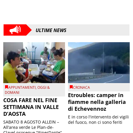
ULTIME NEWS
APPUNTAMENTI
,
OGGI &
CRONACA
DOMANI
Etroubles: camper in
COSA FARE NEL FINE
fiamme nella galleria
SETTIMANA IN VALLE
di Echevennoz
D’AOSTA
E in corso l'intervento dei vigili
SABATO 8 AGOSTO ALLEIN –
del fuoco, non ci sono feriti
All’area verde Le Plan-de-
Clavel prosegue “ItinerDante”,