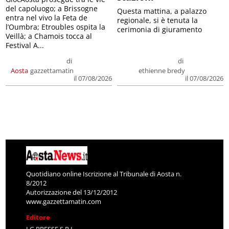
del capoluogo; a Brissogne
Questa mattina, a palazzo
entra nel vivo la Feta de
regionale, si è tenuta la
l’Oumbra; Etroubles ospita la
cerimonia di giuramento
Veillà; a Chamois tocca al
Festival A...
di
di
Aosta
gazzettamatin
ethienne bredy
il 07/08/2026
il 07/08/2026
Quotidiano online Iscrizione al Tribunale di Aosta n.
8/2012
Autorizzazione del 13/12/2012
www.gazzettamatin.com
Editore