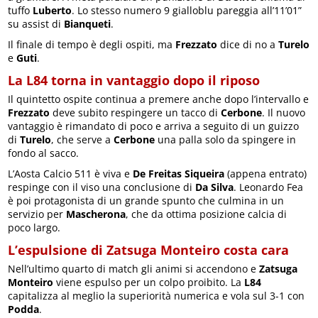
tuffo
Luberto
. Lo stesso numero 9 gialloblu pareggia all’11’01”
su assist di
Bianqueti
.
Il finale di tempo è degli ospiti, ma
Frezzato
dice di no a
Turelo
e
Guti
.
La L84 torna in vantaggio dopo il riposo
Il quintetto ospite continua a premere anche dopo l’intervallo e
Frezzato
deve subito respingere un tacco di
Cerbone
. Il nuovo
vantaggio è rimandato di poco e arriva a seguito di un guizzo
di
Turelo
, che serve a
Cerbone
una palla solo da spingere in
fondo al sacco.
L’Aosta Calcio 511 è viva e
De Freitas Siqueira
(appena entrato)
respinge con il viso una conclusione di
Da Silva
. Leonardo Fea
è poi protagonista di un grande spunto che culmina in un
servizio per
Mascherona
, che da ottima posizione calcia di
poco largo.
L’espulsione di Zatsuga Monteiro costa cara
Nell’ultimo quarto di match gli animi si accendono e
Zatsuga
Monteiro
viene espulso per un colpo proibito. La
L84
capitalizza al meglio la superiorità numerica e vola sul 3-1 con
Podda
.