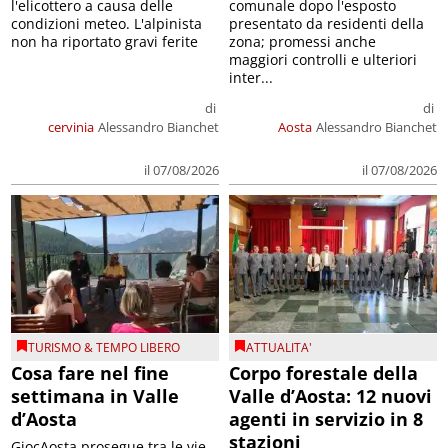
l'elicottero a causa delle
comunale dopo l'esposto
condizioni meteo. L'alpinista
presentato da residenti della
non ha riportato gravi ferite
zona; promessi anche
maggiori controlli e ulteriori
inter...
di
di
cervinia
Alessandro Bianchet
Aosta
Alessandro Bianchet
il 07/08/2026
il 07/08/2026
TURISMO & TEMPO LIBERO
ATTUALITA'
Cosa fare nel fine
Corpo forestale della
settimana in Valle
Valle d’Aosta: 12 nuovi
d’Aosta
agenti in servizio in 8
stazioni
GiocAosta prosegue tra le vie