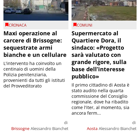
CRONACA
COMUNI
Maxi operazione al
Supermercato al
carcere di Brissogne:
Quartiere Dora, il
sequestrate armi
sindaco: «Progetto
bianche e un cellulare
sarà valutato con
grande rigore, sulla
L'intervento ha coinvolto un
base dell’interesse
centinaio di uomini della
Polizia penitenziaria,
pubblico»
provenienti da tutti gli istituti
Il primo cittadino di Aosta è
del Provveditorato
stato audito nella quarta
commissione del Consiglio
regionale, dove ha ribadito
come l'iter, al momento, sia
ancora ferm...
di
di
Brissogne
Alessandro Bianchet
Aosta
Alessandro Bianchet