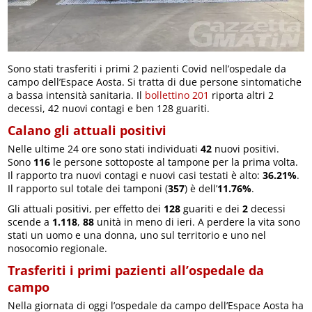
Sono stati trasferiti i primi 2 pazienti Covid nell’ospedale da
campo dell’Espace Aosta. Si tratta di due persone sintomatiche
a bassa intensità sanitaria. Il
bollettino 201
riporta altri 2
decessi, 42 nuovi contagi e ben 128 guariti.
Calano gli attuali positivi
Nelle ultime 24 ore sono stati individuati
42
nuovi positivi.
Sono
116
le persone sottoposte al tampone per la prima volta.
Il rapporto tra nuovi contagi e nuovi casi testati è alto:
36.21%
.
Il rapporto sul totale dei tamponi (
357
) è dell’
11.76%
.
Gli attuali positivi, per effetto dei
128
guariti e dei
2
decessi
scende a
1.118
,
88
unità in meno di ieri. A perdere la vita sono
stati un uomo e una donna, uno sul territorio e uno nel
nosocomio regionale.
Trasferiti i primi pazienti all’ospedale da
campo
Nella giornata di oggi l’ospedale da campo dell’Espace Aosta ha