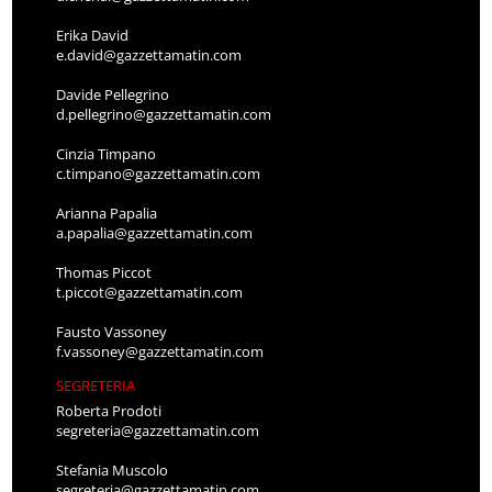
Erika David
e.david@gazzettamatin.com
Davide Pellegrino
d.pellegrino@gazzettamatin.com
Cinzia Timpano
c.timpano@gazzettamatin.com
Arianna Papalia
a.papalia@gazzettamatin.com
Thomas Piccot
t.piccot@gazzettamatin.com
Fausto Vassoney
f.vassoney@gazzettamatin.com
SEGRETERIA
Roberta Prodoti
segreteria@gazzettamatin.com
Stefania Muscolo
segreteria@gazzettamatin.com