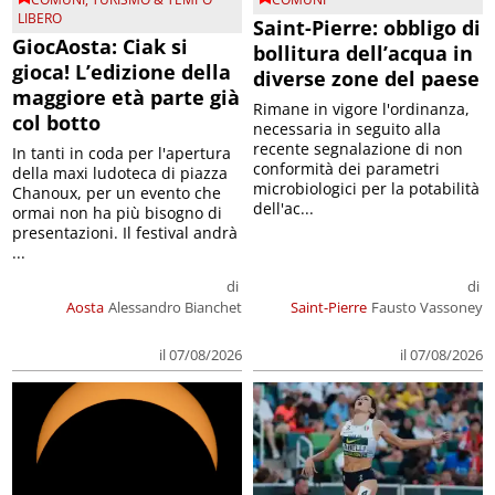
LIBERO
Saint-Pierre: obbligo di
GiocAosta: Ciak si
bollitura dell’acqua in
gioca! L’edizione della
diverse zone del paese
maggiore età parte già
Rimane in vigore l'ordinanza,
col botto
necessaria in seguito alla
recente segnalazione di non
In tanti in coda per l'apertura
conformità dei parametri
della maxi ludoteca di piazza
microbiologici per la potabilità
Chanoux, per un evento che
dell'ac...
ormai non ha più bisogno di
presentazioni. Il festival andrà
...
di
di
Aosta
Alessandro Bianchet
Saint-Pierre
Fausto Vassoney
il 07/08/2026
il 07/08/2026