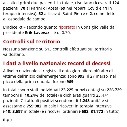
accolto i primi due pazienti. In totale, risultano ricoverati 124
pazienti:
70
al Parini di Aosta (
59
nei reparti Covid e
11
in
terapia intensiva);
52
all’Isav di Saint-Pierre e
2
, come detto,
all’ospedale da campo.
L’indice Rt – secondo quanto
riportato
in Consiglio Valle dal
presidente
Erik Lavevaz
– è di 0.70.
Controlli sul territorio
Nessuna sanzione su 513 controlli effettuati sul territorio
valdostano.
I dati a livello nazionale: record di decessi
A livello nazionale si registra il dato giornaliero più alto di
vittime dall’inizio dell’emergenza: sono
993
. Il 27 marzo, nel
picco della prima ondata, furono
969
.
In totale sono stati individuati
23.225
nuovi contagi su
226.729
tamponi (il
10.24%
del totale) e dichiarati guariti 23.474
pazienti. Gli attuali positivi scendono di
1.248
unità e si
assestano a
759.982
. In calo i ricoveri in terapia intensiva
(
-19
;
3.597
in totale) e i ricoveri ordinari (
-682;
31.772
in tutto).
(t.p.)