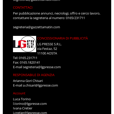
CONTATTACI
Per pubblicazione annunci, necrologi, offro e cerco lavoro,
contattare la segreteria al numero: 0165/231711
segreteria@gazzettamatin.com
CONCESSIONARIA DI PUBBLICITÀ
LG PRESSE S.R.L.
via Festaz, 52
11100 AOSTA
Tel: 0165.231711
Fax: 0165.1820141
E-mail
segreteria@lgpresse.com
RESPONSABILE DI AGENZIA
Arianna Gori Chisari
E-mail
a.chisari@lgpresse.com
Account
Luca Torino
l.torino@lgpresse.com
Ivana Cretier
i.cretier@lgpresse.com