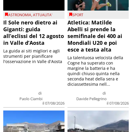
ASTRONOMIA
,
ATTUALITA'
SPORT
Il Sole nero dietro ai
Atletica: Matilde
Giganti: guida
Abelli si prende la
all’eclissi del 12 agosto
semifinale dei 400 ai
in Valle d’Aosta
Mondiali U20 e poi
esce a testa alta
La guida ai siti migliori e agli
strumenti per pianificare
La talentuosa velocista della
l'osservazione in Valle d'Aosta
Cogne ha superato con
margine la batteria e ha
quindi chiuso quinta nella
seconda heat della sera e
diciassettesima nell...
di
di
Paolo Ciambi
Davide Pellegrino
il 07/08/2026
il 07/08/2026