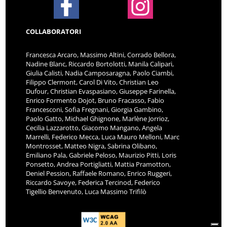
COLLABORATORI
Francesca Arcaro, Massimo Altini, Corrado Bellora,
Nadine Blanc, Riccardo Bortolotti, Manila Calipari,
Giulia Calisti, Nadia Camposaragna, Paolo Ciambi,
Filippo Clermont, Carol Di Vito, Christian Leo
Dufour, Christian Evaspasiano, Giuseppe Farinella,
Enrico Formento Dojot, Bruno Fracasso, Fabio
Francesconi, Sofia Fregnani, Giorgia Gambino,
Paolo Gatto, Michael Ghignone, Marlène Jorrioz,
Cecilia Lazzarotto, Giacomo Mangano, Angela
Marrelli, Federico Mecca, Luca Mauro Melloni, Marc
Montrosset, Matteo Nigra, Sabrina Olibano,
Emiliano Pala, Gabriele Peloso, Maurizio Pitti, Loris
Ponsetto, Andrea Portigliatti, Mattia Pramotton,
Deniel Pession, Raffaele Romano, Enrico Ruggeri,
Riccardo Savoye, Federica Tercinod, Federico
Tigellio Benvenuto, Luca Massimo Trifilò