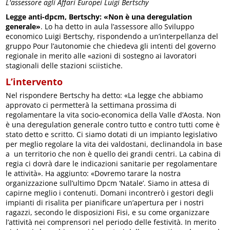
L'assessore agli Affari Europei Luigi Bertschy
Legge anti-dpcm, Bertschy: «Non è una deregulation
generale»
. Lo ha detto in aula l’assessore allo Sviluppo
economico Luigi Bertschy, rispondendo a un’interpellanza del
gruppo Pour l’autonomie che chiedeva gli intenti del governo
regionale in merito alle «azioni di sostegno ai lavoratori
stagionali delle stazioni sciistiche.
L’intervento
Nel rispondere Bertschy ha detto: «La legge che abbiamo
approvato ci permetterà la settimana prossima di
regolamentare la vita socio-economica della Valle d’Aosta. Non
è una deregulation generale contro tutto e contro tutti come è
stato detto e scritto. Ci siamo dotati di un impianto legislativo
per meglio regolare la vita dei valdostani, declinandola in base
a un territorio che non è quello dei grandi centri. La cabina di
regia ci dovrà dare le indicazioni sanitarie per regolamentare
le attività». Ha aggiunto: «Dovremo tarare la nostra
organizzazione sull’ultimo Dpcm ‘Natale’. Siamo in attesa di
capirne meglio i contenuti. Domani incontrerò i gestori degli
impianti di risalita per pianificare un’apertura per i nostri
ragazzi, secondo le disposizioni Fisi, e su come organizzare
l’attività nei comprensori nel periodo delle festività. In merito