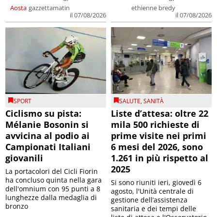
Aosta
gazzettamatin
ethienne bredy
il 07/08/2026
il 07/08/2026
SPORT
SALUTE
,
SANITÀ
Ciclismo su pista:
Liste d’attesa: oltre 22
Mélanie Bosonin si
mila 500 richieste di
avvicina al podio ai
prime visite nei primi
Campionati Italiani
6 mesi del 2026, sono
giovanili
1.261 in più rispetto al
2025
La portacolori del Cicli Fiorin
ha concluso quinta nella gara
Si sono riuniti ieri, giovedì 6
dell'omnium con 95 punti a 8
agosto, l'Unità centrale di
lunghezze dalla medaglia di
gestione dell’assistenza
bronzo
sanitaria e dei tempi delle