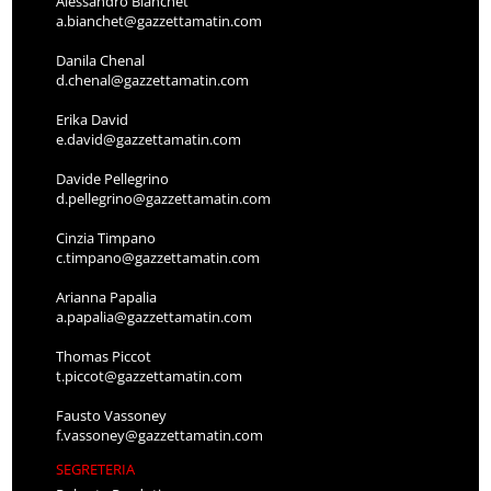
Alessandro Bianchet
a.bianchet@gazzettamatin.com
Danila Chenal
d.chenal@gazzettamatin.com
Erika David
e.david@gazzettamatin.com
Davide Pellegrino
d.pellegrino@gazzettamatin.com
Cinzia Timpano
c.timpano@gazzettamatin.com
Arianna Papalia
a.papalia@gazzettamatin.com
Thomas Piccot
t.piccot@gazzettamatin.com
Fausto Vassoney
f.vassoney@gazzettamatin.com
SEGRETERIA