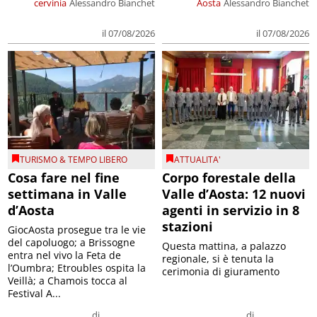
cervinia
Alessandro Bianchet
Aosta
Alessandro Bianchet
il 07/08/2026
il 07/08/2026
TURISMO & TEMPO LIBERO
ATTUALITA'
Cosa fare nel fine
Corpo forestale della
settimana in Valle
Valle d’Aosta: 12 nuovi
d’Aosta
agenti in servizio in 8
stazioni
GiocAosta prosegue tra le vie
del capoluogo; a Brissogne
Questa mattina, a palazzo
entra nel vivo la Feta de
regionale, si è tenuta la
l’Oumbra; Etroubles ospita la
cerimonia di giuramento
Veillà; a Chamois tocca al
Festival A...
di
di