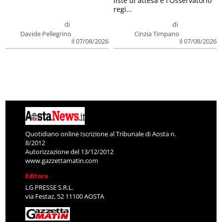
liste di attesa e l'Osservatorio
regi...
di
di
Davide Pellegrino
Cinzia Timpano
il 07/08/2026
il 07/08/2026
Quotidiano online Iscrizione al Tribunale di Aosta n.
8/2012
Autorizzazione del 13/12/2012
www.gazzettamatin.com
Editore
LG PRESSE S.R.L.
via Festaz, 52 11100 AOSTA