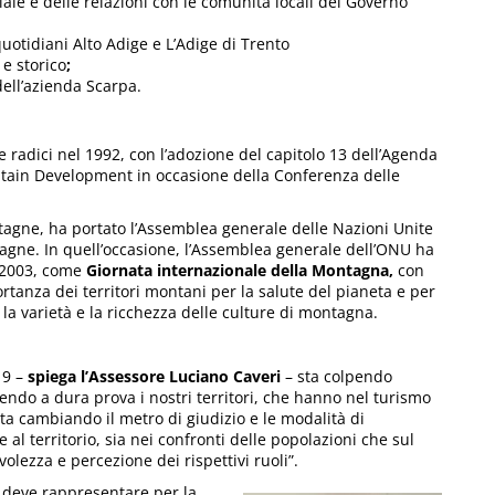
iale e delle relazioni con le comunità locali del Governo
uotidiani Alto Adige e L’Adige di Trento
e storico
;
ell’azienda Scarpa.
 radici nel 1992, con l’adozione del capitolo 13 dell’Agenda
tain Development in occasione della Conferenza delle
tagne, ha portato l’Assemblea generale delle Nazioni Unite
agne. In quell’occasione, l’Assemblea generale dell’ONU ha
l 2003, come
Giornata internazionale della Montagna,
con
rtanza dei territori montani per la salute del pianeta e per
la varietà e la ricchezza delle culture di montagna.
19 –
spiega l’Assessore Luciano Caveri
– sta colpendo
endo a dura prova i nostri territori, che hanno nel turismo
ta cambiando il metro di giudizio e le modalità di
al territorio, sia nei confronti delle popolazioni che sul
olezza e percezione dei rispettivi ruoli”.
e deve rappresentare per la