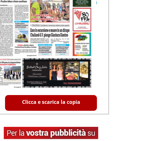
Clicca e scarica la copia