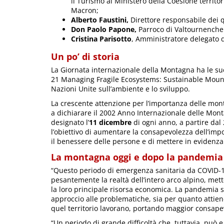
il Turismo al Ministero della Coesione territor
Macron;
Alberto Faustini,
Direttore responsabile dei q
Don Paolo Papone,
Parroco di Valtournenche 
Cristina Parisotto
, Amministratore delegato d
Un po’ di storia
La Giornata internazionale della Montagna ha le sue
21 Managing Fragile Ecosystems: Sustainable Moun
Nazioni Unite sull’ambiente e lo sviluppo.
La crescente attenzione per l’importanza delle mon
a dichiarare il 2002 Anno Internazionale delle Mont
designato l’
11 dicembre
di ogni anno, a partire da
l’obiettivo di aumentare la consapevolezza dell’impo
il benessere delle persone e di mettere in evidenza 
La montagna oggi e dopo la pandemia
“Questo periodo di emergenza sanitaria da COVID-
pesantemente la realtà dell’intero arco alpino, mett
la loro principale risorsa economica. La pandemia s
approccio alle problematiche, sia per quanto attiene 
quel territorio lavorano, portando maggior consapev
“Un periodo di grande difficoltà che, tuttavia, può 