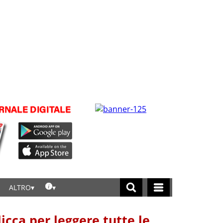
ALTRO
licca per leggere tutte le