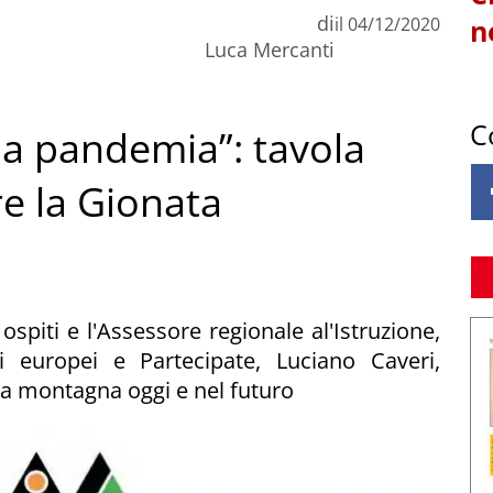
di
il
04/12/2020
n
Luca Mercanti
C
a pandemia”: tavola
e la Gionata
spiti e l'Assessore regionale al'Istruzione,
ari europei e Partecipate, Luciano Caveri,
lla montagna oggi e nel futuro