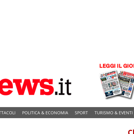
TTACOLI
POLITICA & ECONOMIA
SPORT
TURISMO & EVENTI
C