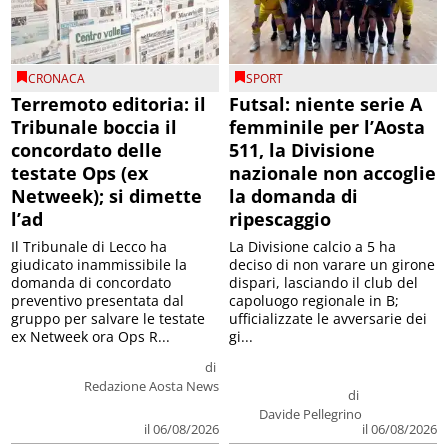
CRONACA
SPORT
Terremoto editoria: il
Futsal: niente serie A
Tribunale boccia il
femminile per l’Aosta
concordato delle
511, la Divisione
testate Ops (ex
nazionale non accoglie
Netweek); si dimette
la domanda di
l’ad
ripescaggio
Il Tribunale di Lecco ha
La Divisione calcio a 5 ha
giudicato inammissibile la
deciso di non varare un girone
domanda di concordato
dispari, lasciando il club del
preventivo presentata dal
capoluogo regionale in B;
gruppo per salvare le testate
ufficializzate le avversarie dei
ex Netweek ora Ops R...
gi...
di
Redazione Aosta News
di
Davide Pellegrino
il 06/08/2026
il 06/08/2026