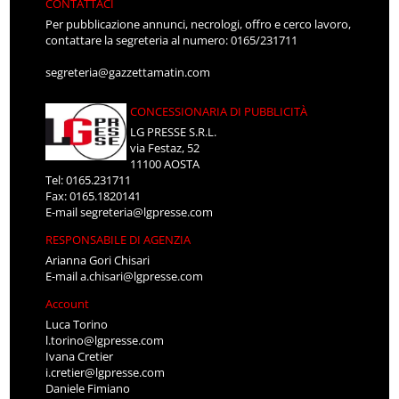
CONTATTACI
Per pubblicazione annunci, necrologi, offro e cerco lavoro,
contattare la segreteria al numero: 0165/231711
segreteria@gazzettamatin.com
CONCESSIONARIA DI PUBBLICITÀ
LG PRESSE S.R.L.
via Festaz, 52
11100 AOSTA
Tel: 0165.231711
Fax: 0165.1820141
E-mail
segreteria@lgpresse.com
RESPONSABILE DI AGENZIA
Arianna Gori Chisari
E-mail
a.chisari@lgpresse.com
Account
Luca Torino
l.torino@lgpresse.com
Ivana Cretier
i.cretier@lgpresse.com
Daniele Fimiano