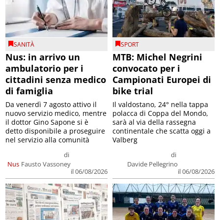
SANITÀ
SPORT
Nus: in arrivo un
MTB: Michel Negrini
ambulatorio per i
convocato per i
cittadini senza medico
Campionati Europei di
di famiglia
bike trial
Da venerdì 7 agosto attivo il
Il valdostano, 24° nella tappa
nuovo servizio medico, mentre
polacca di Coppa del Mondo,
il dottor Gino Sapone si è
sarà al via della rassegna
detto disponibile a proseguire
continentale che scatta oggi a
nel servizio alla comunità
Valberg
di
di
Nus
Fausto Vassoney
Davide Pellegrino
il 06/08/2026
il 06/08/2026