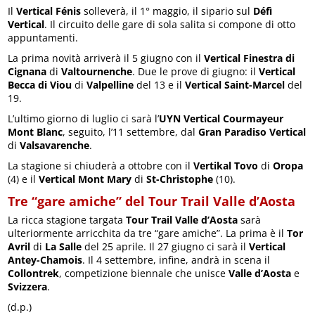
Il
Vertical Fénis
solleverà, il 1° maggio, il sipario sul
Défì
Vertical
. Il circuito delle gare di sola salita si compone di otto
appuntamenti.
La prima novità arriverà il 5 giugno con il
Vertical Finestra di
Cignana
di
Valtournenche
. Due le prove di giugno: il
Vertical
Becca di Viou
di
Valpelline
del 13 e il
Vertical Saint-Marcel
del
19.
L’ultimo giorno di luglio ci sarà l’
UYN Vertical Courmayeur
Mont Blanc
, seguito, l’11 settembre, dal
Gran Paradiso Vertical
di
Valsavarenche
.
La stagione si chiuderà a ottobre con il
Vertikal Tovo
di
Oropa
(4) e il
Vertical Mont Mary
di
St-Christophe
(10).
Tre “gare amiche” del Tour Trail Valle d’Aosta
La ricca stagione targata
Tour Trail Valle d’Aosta
sarà
ulteriormente arricchita da tre “gare amiche”. La prima è il
Tor
Avril
di
La Salle
del 25 aprile. Il 27 giugno ci sarà il
Vertical
Antey-Chamois
. Il 4 settembre, infine, andrà in scena il
Collontrek
, competizione biennale che unisce
Valle d’Aosta
e
Svizzera
.
(d.p.)