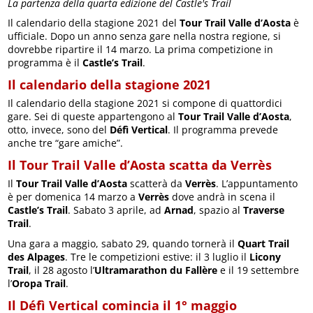
La partenza della quarta edizione del Castle's Trail
Il calendario della stagione 2021 del
Tour Trail Valle d’Aosta
è
ufficiale. Dopo un anno senza gare nella nostra regione, si
dovrebbe ripartire il 14 marzo. La prima competizione in
programma è il
Castle’s Trail
.
Il calendario della stagione 2021
Il calendario della stagione 2021 si compone di quattordici
gare. Sei di queste appartengono al
Tour Trail Valle d’Aosta
,
otto, invece, sono del
Défì Vertical
. Il programma prevede
anche tre “gare amiche”.
Il Tour Trail Valle d’Aosta scatta da Verrès
Il
Tour Trail Valle d’Aosta
scatterà da
Verrès
. L’appuntamento
è per domenica 14 marzo a
Verrès
dove andrà in scena il
Castle’s Trail
. Sabato 3 aprile, ad
Arnad
, spazio al
Traverse
Trail
.
Una gara a maggio, sabato 29, quando tornerà il
Quart Trail
des Alpages
. Tre le competizioni estive: il 3 luglio il
Licony
Trail
, il 28 agosto l’
Ultramarathon du Fallère
e il 19 settembre
l’
Oropa Trail
.
Il Défì Vertical comincia il 1° maggio