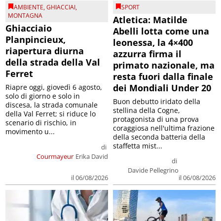
AMBIENTE
,
GHIACCIAI
,
SPORT
MONTAGNA
Atletica: Matilde
Ghiacciaio
Abelli lotta come una
Planpincieux,
leonessa, la 4×400
riapertura diurna
azzurra firma il
della strada della Val
primato nazionale, ma
Ferret
resta fuori dalla finale
dei Mondiali Under 20
Riapre oggi, giovedì 6 agosto,
solo di giorno e solo in
Buon debutto iridato della
discesa, la strada comunale
stellina della Cogne,
della Val Ferret; si riduce lo
protagonista di una prova
scenario di rischio, in
coraggiosa nell'ultima frazione
movimento u...
della seconda batteria della
staffetta mist...
di
Courmayeur
Erika David
di
Davide Pellegrino
il 06/08/2026
il 06/08/2026