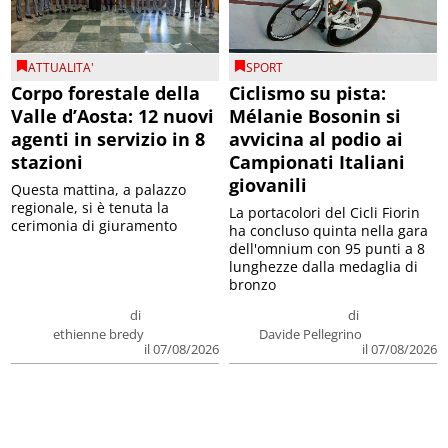
ATTUALITA'
SPORT
Corpo forestale della
Ciclismo su pista:
Valle d’Aosta: 12 nuovi
Mélanie Bosonin si
agenti in servizio in 8
avvicina al podio ai
stazioni
Campionati Italiani
giovanili
Questa mattina, a palazzo
regionale, si è tenuta la
La portacolori del Cicli Fiorin
cerimonia di giuramento
ha concluso quinta nella gara
dell'omnium con 95 punti a 8
lunghezze dalla medaglia di
bronzo
di
di
ethienne bredy
Davide Pellegrino
il 07/08/2026
il 07/08/2026