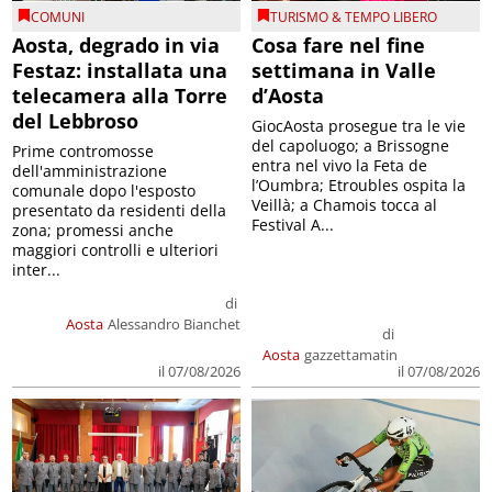
COMUNI
TURISMO & TEMPO LIBERO
Aosta, degrado in via
Cosa fare nel fine
Festaz: installata una
settimana in Valle
telecamera alla Torre
d’Aosta
del Lebbroso
GiocAosta prosegue tra le vie
del capoluogo; a Brissogne
Prime contromosse
entra nel vivo la Feta de
dell'amministrazione
l’Oumbra; Etroubles ospita la
comunale dopo l'esposto
Veillà; a Chamois tocca al
presentato da residenti della
Festival A...
zona; promessi anche
maggiori controlli e ulteriori
inter...
di
Aosta
Alessandro Bianchet
di
Aosta
gazzettamatin
il 07/08/2026
il 07/08/2026