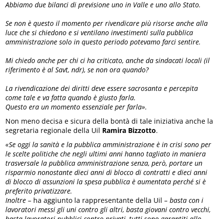
Abbiamo due bilanci di previsione uno in Valle e uno allo Stato.
Se non è questo il momento per rivendicare più risorse anche alla
luce che si chiedono e si ventilano investimenti sulla pubblica
amministrazione solo in questo periodo potevamo farci sentire.
Mi chiedo anche per chi ci ha criticato, anche da sindacati locali (il
riferimento è al Savt, ndr), se non ora quando?
La rivendicazione dei diritti deve essere sacrosanta e percepita
come tale e va fatta quando è giusto farla.
Questo era un momento essenziale per farla».
Non meno decisa e sicura della bontà di tale iniziativa anche la
segretaria regionale della Uil
Ramira Bizzotto
.
«Se oggi la sanità e la pubblica amministrazione è in crisi sono per
le scelte politiche che negli ultimi anni hanno tagliato in maniera
trasversale la pubblica amministrazione senza, però, portare un
risparmio nonostante dieci anni di blocco di contratti e dieci anni
di blocco di assunzioni la spesa pubblica è aumentata perché si è
preferito privatizzare.
Inoltre
– ha aggiunto la rappresentante della Uil
– basta con i
lavoratori messi gli uni contro gli altri, basta giovani contro vecchi,
basta lavoratori pubblici contro privati, tutti sono garantiti allo