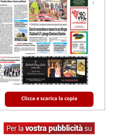
Clicca e scarica la copia