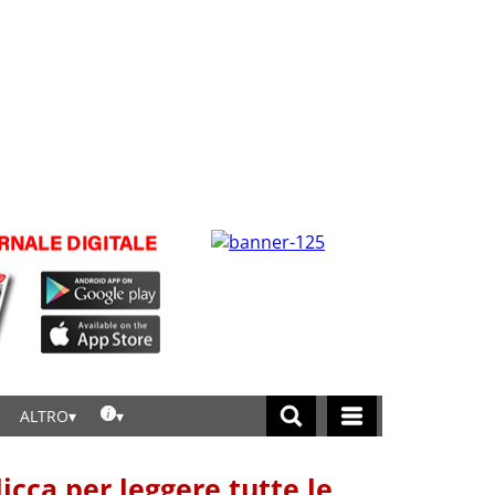
ALTRO
licca per leggere tutte le