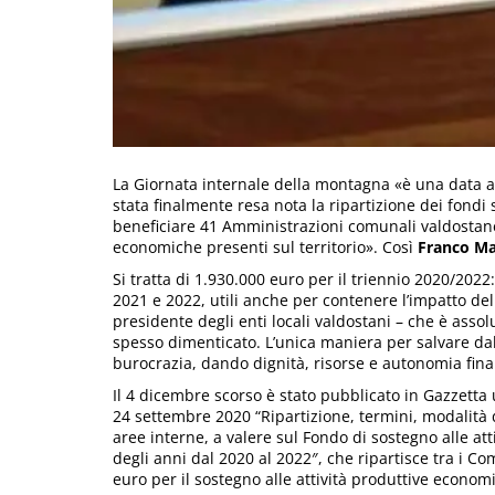
La Giornata internale della montagna «è una data a
stata finalmente resa nota la ripartizione dei fondi
beneficiare 41 Amministrazioni comunali valdostane
economiche presenti sul territorio». Così
Franco M
Si tratta di 1.930.000 euro per il triennio 2020/202
2021 e 2022, utili anche per contenere l’impatto de
presidente degli enti locali valdostani – che è ass
spesso dimenticato. L’unica maniera per salvare dall
burocrazia, dando dignità, risorse e autonomia finan
Il 4 dicembre scorso è stato pubblicato in Gazzetta u
24 settembre 2020 “Ripartizione, termini, modalità 
aree interne, a valere sul Fondo di sostegno alle at
degli anni dal 2020 al 2022″, che ripartisce tra i Co
euro per il sostegno alle attività produttive economi