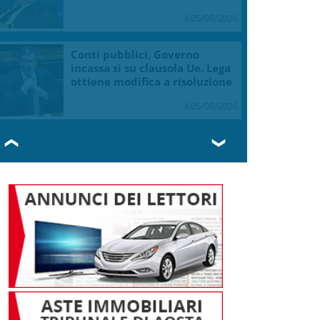
il 05/08/2026
Conti pubblici, Governo
incassa sì su clausola Ue. Lega
ottiene modifica a risoluzione
il 05/08/2026
❮
❯