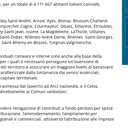
per un totale di 4.171.667 abitanti italiani coinvolti.
 Antey-Saint-André, Arnad, Ayas, Bionaz, Brusson,Challand-
hamporcher,Cogne, Courmayeur, Doues, Emarese, Etroubles,
Saint-Jean, Issime, La Magdeleine, LaThuile, Lillianes,
é-Saint-Didier, Rhêmes-Notre-Dame, Rhêmes -Saint-Georges,
n, Saint-Rhémy-en-Bosses, Torgnon,Valgrisenche,
individuati comeare e interne sono anche alla base della
ori per i quali è necessario perseguire un’inversione di
el territorio e assicurare un maggiore livello di benessere
caratterizzate dalla lontananza dai servizi essenziali,
capitale territoriale.
trasmessa dal Governo ad Anci nazionale, e il Celva,
à direttamente ai Comuni valdostani.
ndere l’erogazione di contributi a fondo perduto per spese
strutturazione, l’ammodernamento, l’ampliamento per
igianali e commerciali, attraverso l’attribuzione alle imprese