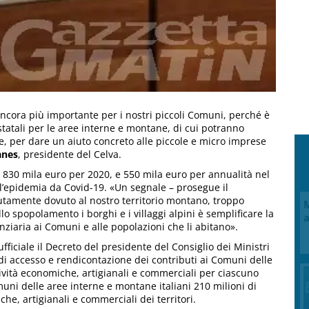
ncora più importante per i nostri piccoli Comuni, perché è
 statali per le aree interne e montane, di cui potranno
, per dare un aiuto concreto alle piccole e micro imprese
anes
, presidente del Celva.
2: 830 mila euro per 2020, e 550 mila euro per annualità nel
ll’epidemia da Covid-19. «Un segnale – prosegue il
olutamente dovuto al nostro territorio montano, troppo
M
o spopolamento i borghi e i villaggi alpini è semplificare la
a
ziaria ai Comuni e alle popolazioni che li abitano».
fficiale il Decreto del presidente del Consiglio dei Ministri
di accesso e rendicontazione dei contributi ai Comuni delle
tività economiche, artigianali e commerciali per ciascuno
muni delle aree interne e montane italiani 210 milioni di
che, artigianali e commerciali dei territori.