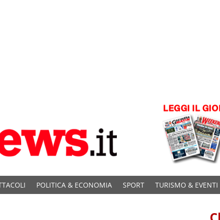
TTACOLI
POLITICA & ECONOMIA
SPORT
TURISMO & EVENTI
C