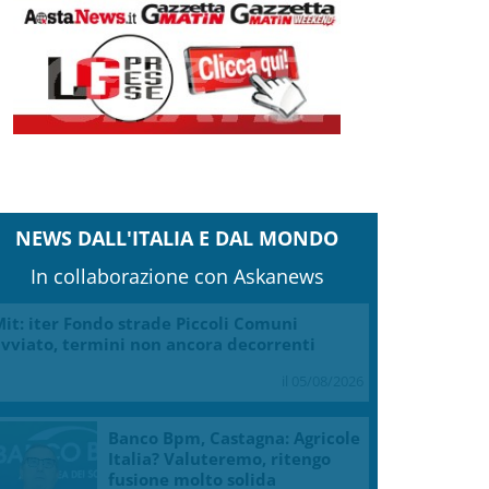
NEWS DALL'ITALIA E DAL MONDO
In collaborazione con Askanews
it: iter Fondo strade Piccoli Comuni
vviato, termini non ancora decorrenti
il 05/08/2026
Banco Bpm, Castagna: Agricole
Italia? Valuteremo, ritengo
fusione molto solida