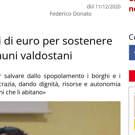
di
il
11/12/2020
n
Federico Donato
C
ni di euro per sostenere
uni valdostani
 salvare dallo spopolamento i borghi e i
ocrazia, dando dignità, risorse e autonomia
ni che li abitano»