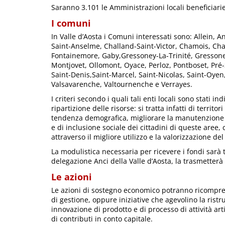
Saranno 3.101 le Amministrazioni locali beneficiarie, 
I comuni
In Valle d’Aosta i Comuni interessati sono: Allein,
Saint-Anselme, Challand-Saint-Victor, Chamois, C
Fontainemore, Gaby,Gressoney-La-Trinité, Gressoney-
Montjovet, Ollomont, Oyace, Perloz, Pontboset, Pr
Saint-Denis,Saint-Marcel, Saint-Nicolas, Saint-Oye
Valsavarenche, Valtournenche e Verrayes.
I criteri secondo i quali tali enti locali sono stati 
ripartizione delle risorse: si tratta infatti di territ
tendenza demografica, migliorare la manutenzione d
e di inclusione sociale dei cittadini di queste aree, 
attraverso il migliore utilizzo e la valorizzazione del 
La modulistica necessaria per ricevere i fondi sarà 
delegazione Anci della Valle d’Aosta, la trasmetter
Le azioni
Le azioni di sostegno economico potranno ricompre
di gestione, oppure iniziative che agevolino la ri
innovazione di prodotto e di processo di attività art
di contributi in conto capitale.