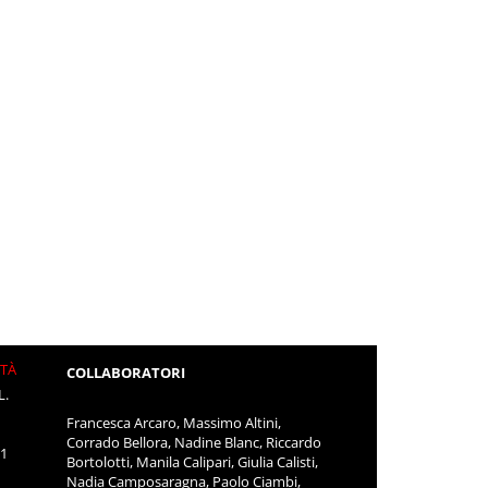
ITÀ
COLLABORATORI
L.
Francesca Arcaro, Massimo Altini,
Corrado Bellora, Nadine Blanc, Riccardo
11
Bortolotti, Manila Calipari, Giulia Calisti,
Nadia Camposaragna, Paolo Ciambi,