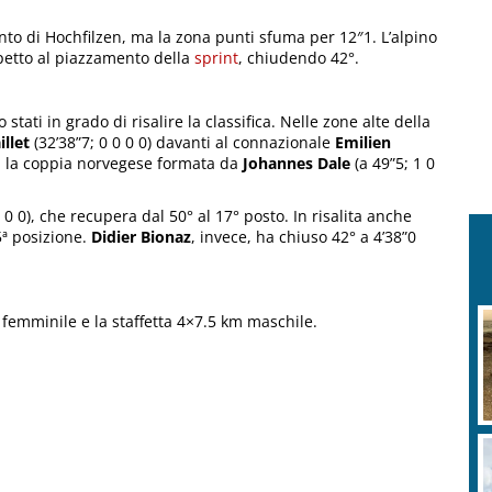
nto di Hochfilzen, ma la zona punti sfuma per 12″1. L’alpino
spetto al piazzamento della
sprint
, chiudendo 42°.
 stati in grado di risalire la classifica. Nelle zone alte della
llet
(32’38”7; 0 0 0 0) davanti al connazionale
Emilien
ini la coppia norvegese formata da
Johannes Dale
(a 49”5; 1 0
0 0 0), che recupera dal 50° al 17° posto. In risalita anche
25ª posizione.
Didier Bionaz
, invece, ha chiuso 42° a 4’38”0
emminile e la staffetta 4×7.5 km maschile.