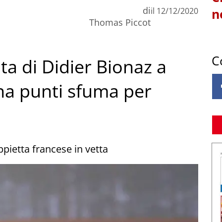
di
il
12/12/2020
n
Thomas Piccot
C
ta di Didier Bionaz a
na punti sfuma per
ppietta francese in vetta