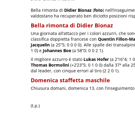
Bella rimonta di
Didier Bionaz
(
foto
) nell’inseguime
valdostano ha recuperato ben diciotto posizioni ri
Bella rimonta di Didier Bionaz
Una giornata all’attacco per i colori azzurri, che sono
classifica doppietta francese con
Quentin Fillon-Mai
Jacquelin
(a 25”5; 0 0 0 0). Alle spalle dei transalp
1 0) e
Johannes Boe
(a 58”0; 0 0 2 1).
Il migliore azzurro è stato
Lukas Hofer
(a 2’16”4; 1 
Thomas Bormolini
(+2’23”5; 0 1 0 0) dalla 37ª alla 
dal leader, con cinque errori al tiro (2 2 0 1).
Domenica staffetta maschile
Chiusura domani, domenica 13, con l’inseguimento f
(t.p.)