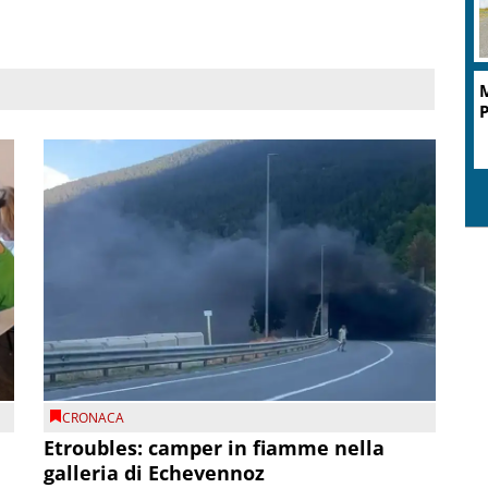
M
P
CRONACA
Etroubles: camper in fiamme nella
galleria di Echevennoz