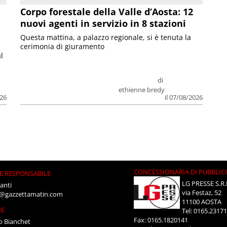
Corpo forestale della Valle d’Aosta: 12
nuovi agenti in servizio in 8 stazioni
Questa mattina, a palazzo regionale, si è tenuta la
cerimonia di giuramento
l
di
ethienne bredy
026
il 07/08/2026
CONCESSIONARIA DI PUBBLIC
E RESPONSABILE
LG PRESSE S.R.
anti
via Festaz, 52
i@gazzettamatin.com
11100 AOSTA
NE
Tel: 0165.2317
Fax: 0165.1820141
o Bianchet