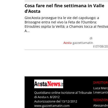
Cosa fare nel fine settimana in Valle
d’Aosta
GiocAosta prosegue tra le vie del capoluogo; a
Brissogne entra nel vivo la Feta de l’Oumbra;
Etroubles ospita la Veillà; a Chamois tocca al Festiva
A...
di
Aosta
gazzettamatin
il 07/08/2
DIRETTOR
Luca Merc
l.mercant
Quotidiano online Iscrizione al Tribunale
di Aosta n. 8/2012
REDAZIO
Autorizzazione del 13/12/2012
Alessandr
www.gazzettamatin.com