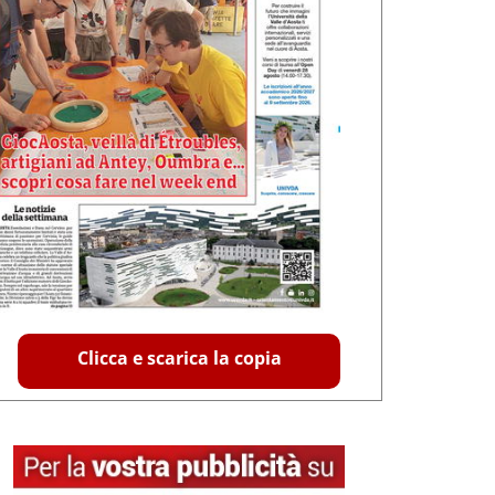
Clicca e scarica la copia