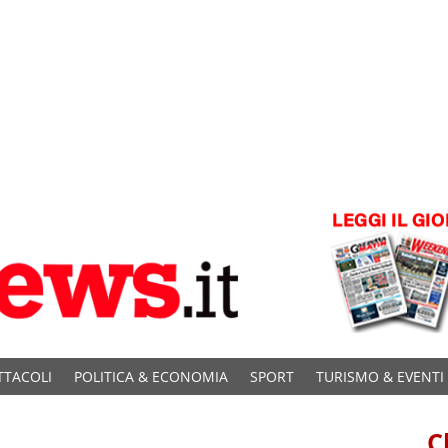
TTACOLI
POLITICA & ECONOMIA
SPORT
TURISMO & EVENTI
C