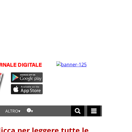
ALTRO
licca per leggere tutte le