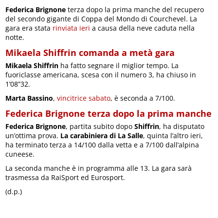
Federica Brignone
terza dopo la prima manche del recupero
del secondo gigante di Coppa del Mondo di Courchevel. La
gara era stata
rinviata ieri
a causa della neve caduta nella
notte.
Mikaela Shiffrin comanda a metà gara
Mikaela Shiffrin
ha fatto segnare il miglior tempo. La
fuoriclasse americana, scesa con il numero 3, ha chiuso in
1’08”32.
Marta Bassino
,
vincitrice sabato
, è seconda a 7/100.
Federica Brignone terza dopo la prima manche
Federica Brignone
, partita subito dopo
Shiffrin
, ha disputato
un’ottima prova.
La carabiniera di La Salle
, quinta l’altro ieri,
ha terminato terza a 14/100 dalla vetta e a 7/100 dall’alpina
cuneese.
La seconda manche è in programma alle 13. La gara sarà
trasmessa da RaiSport ed Eurosport.
(d.p.)