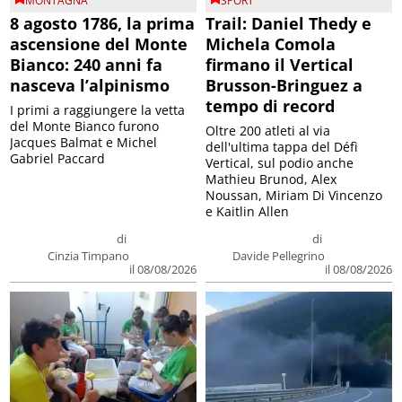
MONTAGNA
SPORT
8 agosto 1786, la prima
Trail: Daniel Thedy e
ascensione del Monte
Michela Comola
Bianco: 240 anni fa
firmano il Vertical
nasceva l’alpinismo
Brusson-Bringuez a
tempo di record
I primi a raggiungere la vetta
del Monte Bianco furono
Oltre 200 atleti al via
Jacques Balmat e Michel
dell'ultima tappa del Défì
Gabriel Paccard
Vertical, sul podio anche
Mathieu Brunod, Alex
Noussan, Miriam Di Vincenzo
e Kaitlin Allen
di
di
Cinzia Timpano
Davide Pellegrino
il 08/08/2026
il 08/08/2026