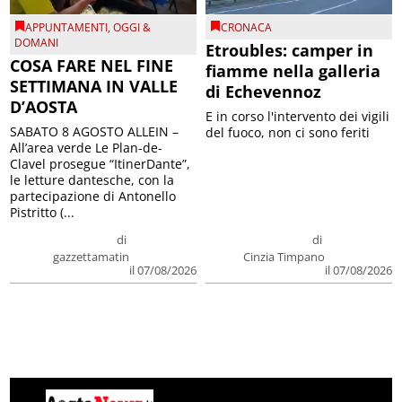
APPUNTAMENTI
,
OGGI &
CRONACA
DOMANI
Etroubles: camper in
COSA FARE NEL FINE
fiamme nella galleria
SETTIMANA IN VALLE
di Echevennoz
D’AOSTA
E in corso l'intervento dei vigili
SABATO 8 AGOSTO ALLEIN –
del fuoco, non ci sono feriti
All’area verde Le Plan-de-
Clavel prosegue “ItinerDante”,
le letture dantesche, con la
partecipazione di Antonello
Pistritto (...
di
di
gazzettamatin
Cinzia Timpano
il 07/08/2026
il 07/08/2026