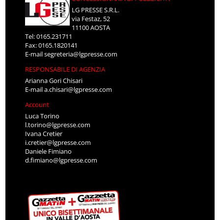
LG PRESSE S.R.L.
via Festaz, 52
11100 AOSTA
Tel: 0165.231711
Fax: 0165.1820141
E-mail
segreteria@lgpresse.com
RESPONSABILE DI AGENZIA
Arianna Gori Chisari
E-mail
a.chisari@lgpresse.com
Account
Luca Torino
l.torino@lgpresse.com
Ivana Cretier
i.cretier@lgpresse.com
Daniele Fimiano
d.fimiano@lgpresse.com