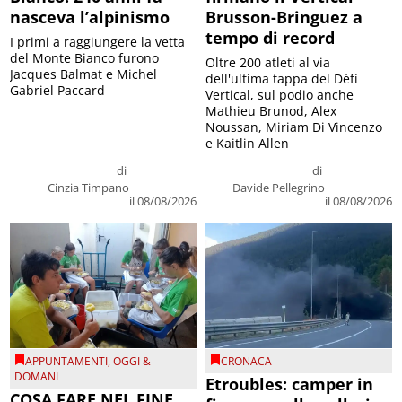
nasceva l’alpinismo
Brusson-Bringuez a
tempo di record
I primi a raggiungere la vetta
del Monte Bianco furono
Oltre 200 atleti al via
Jacques Balmat e Michel
dell'ultima tappa del Défì
Gabriel Paccard
Vertical, sul podio anche
Mathieu Brunod, Alex
Noussan, Miriam Di Vincenzo
e Kaitlin Allen
di
di
Cinzia Timpano
Davide Pellegrino
il 08/08/2026
il 08/08/2026
APPUNTAMENTI
,
OGGI &
CRONACA
DOMANI
Etroubles: camper in
COSA FARE NEL FINE