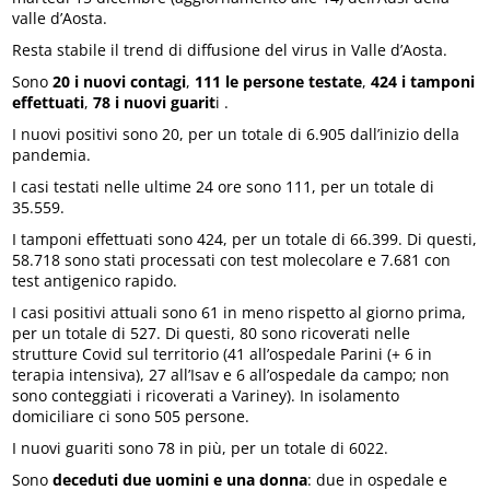
valle d’Aosta.
Resta stabile il trend di diffusione del virus in Valle d’Aosta.
Sono
20 i nuovi contagi
,
111 le persone testate
,
424 i tamponi
effettuati
,
78 i nuovi guarit
i .
I nuovi positivi sono 20, per un totale di 6.905 dall’inizio della
pandemia.
I casi testati nelle ultime 24 ore sono 111, per un totale di
35.559.
I tamponi effettuati sono 424, per un totale di 66.399. Di questi,
58.718 sono stati processati con test molecolare e 7.681 con
test antigenico rapido.
I casi positivi attuali sono 61 in meno rispetto al giorno prima,
per un totale di 527. Di questi, 80 sono ricoverati nelle
strutture Covid sul territorio (41 all’ospedale Parini (+ 6 in
terapia intensiva), 27 all’Isav e 6 all’ospedale da campo; non
sono conteggiati i ricoverati a Variney). In isolamento
domiciliare ci sono 505 persone.
I nuovi guariti sono 78 in più, per un totale di 6022.
Sono
deceduti due uomini e una donna
: due in ospedale e