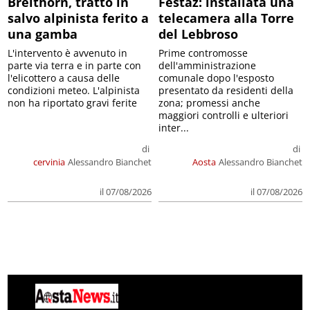
Breithorn, tratto in
Festaz: installata una
salvo alpinista ferito a
telecamera alla Torre
una gamba
del Lebbroso
L'intervento è avvenuto in
Prime contromosse
parte via terra e in parte con
dell'amministrazione
l'elicottero a causa delle
comunale dopo l'esposto
condizioni meteo. L'alpinista
presentato da residenti della
non ha riportato gravi ferite
zona; promessi anche
maggiori controlli e ulteriori
inter...
di
di
cervinia
Alessandro Bianchet
Aosta
Alessandro Bianchet
il 07/08/2026
il 07/08/2026