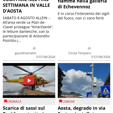
fiamme nella galleria
SETTIMANA IN VALLE
di Echevennoz
D’AOSTA
E in corso l'intervento dei vigili
SABATO 8 AGOSTO ALLEIN –
del fuoco, non ci sono feriti
All’area verde Le Plan-de-
Clavel prosegue “ItinerDante”,
le letture dantesche, con la
partecipazione di Antonello
Pistritto (...
di
di
gazzettamatin
Cinzia Timpano
il 07/08/2026
il 07/08/2026
CRONACA
COMUNI
Scarica di sassi sul
Aosta, degrado in via