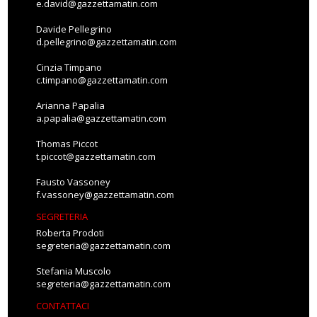
e.david@gazzettamatin.com
Davide Pellegrino
d.pellegrino@gazzettamatin.com
Cinzia Timpano
c.timpano@gazzettamatin.com
Arianna Papalia
a.papalia@gazzettamatin.com
Thomas Piccot
t.piccot@gazzettamatin.com
Fausto Vassoney
f.vassoney@gazzettamatin.com
SEGRETERIA
Roberta Prodoti
segreteria@gazzettamatin.com
Stefania Muscolo
segreteria@gazzettamatin.com
CONTATTACI