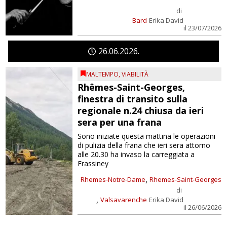
di
Bard
Erika David
il 23/07/2026
26
06
2026
MALTEMPO
,
VIABILITÀ
Rhêmes-Saint-Georges,
finestra di transito sulla
regionale n.24 chiusa da ieri
sera per una frana
Sono iniziate questa mattina le operazioni
di pulizia della frana che ieri sera attorno
alle 20.30 ha invaso la carreggiata a
Frassiney
,
Rhemes-Notre-Dame
Rhemes-Saint-Georges
di
,
Valsavarenche
Erika David
il 26/06/2026