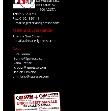
LG PRESSE S.R.L.
via Festaz, 52
11100 AOSTA
Tel: 0165.231711
Fax: 0165.1820141
E-mail
segreteria@lgpresse.com
RESPONSABILE DI AGENZIA
Arianna Gori Chisari
E-mail
a.chisari@lgpresse.com
Account
Luca Torino
l.torino@lgpresse.com
Ivana Cretier
i.cretier@lgpresse.com
Daniele Fimiano
d.fimiano@lgpresse.com