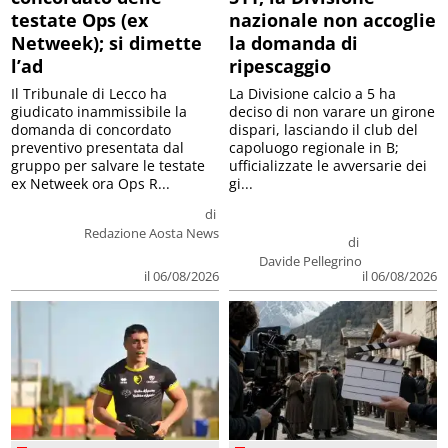
testate Ops (ex
nazionale non accoglie
Netweek); si dimette
la domanda di
l’ad
ripescaggio
Il Tribunale di Lecco ha
La Divisione calcio a 5 ha
giudicato inammissibile la
deciso di non varare un girone
domanda di concordato
dispari, lasciando il club del
preventivo presentata dal
capoluogo regionale in B;
gruppo per salvare le testate
ufficializzate le avversarie dei
ex Netweek ora Ops R...
gi...
di
Redazione Aosta News
di
Davide Pellegrino
il 06/08/2026
il 06/08/2026