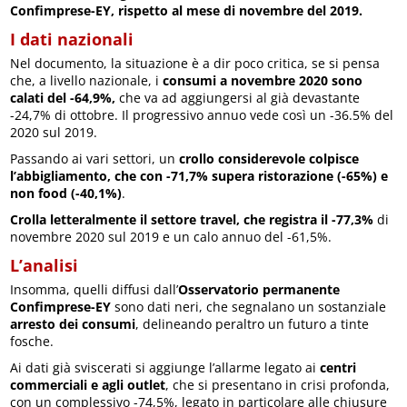
Confimprese-EY, rispetto al mese di novembre del 2019.
I dati nazionali
Nel documento, la situazione è a dir poco critica, se si pensa
che, a livello nazionale, i
consumi a novembre 2020 sono
calati del -64,9%,
che va ad aggiungersi al già devastante
-24,7% di ottobre. Il progressivo annuo vede così un -36.5% del
2020 sul 2019.
Passando ai vari settori, un
crollo considerevole colpisce
l’abbigliamento, che con -71,7% supera ristorazione (-65%) e
non food (-40,1%)
.
Crolla letteralmente il settore travel, che registra il -77,3%
di
novembre 2020 sul 2019 e un calo annuo del -61,5%.
L’analisi
Insomma, quelli diffusi dall’
Osservatorio permanente
Confimprese-EY
sono dati neri, che segnalano un sostanziale
arresto dei consumi
, delineando peraltro un futuro a tinte
fosche.
Ai dati già sviscerati si aggiunge l’allarme legato ai
centri
commerciali e agli outlet
, che si presentano in crisi profonda,
con un complessivo -74,5%, legato in particolare alle chiusure