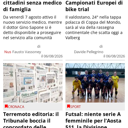
cittadini senza medico
Campionati Europei di
di famiglia
bike trial
Da venerdì 7 agosto attivo il
Il valdostano, 24° nella tappa
nuovo servizio medico, mentre
polacca di Coppa del Mondo,
il dottor Gino Sapone si è
sarà al via della rassegna
detto disponibile a proseguire
continentale che scatta oggi a
nel servizio alla comunità
Valberg
di
di
Nus
Fausto Vassoney
Davide Pellegrino
il 06/08/2026
il 06/08/2026
CRONACA
SPORT
Terremoto editoria: il
Futsal: niente serie A
Tribunale boccia il
femminile per l’Aosta
concordato delle
511, la Divisione