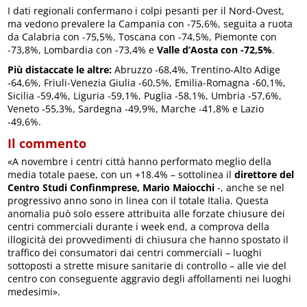
I dati regionali confermano i colpi pesanti per il Nord-Ovest,
ma vedono prevalere la Campania con -75,6%, seguita a ruota
da Calabria con -75,5%, Toscana con -74,5%, Piemonte con
-73,8%, Lombardia con -73,4% e
Valle d’Aosta con -72,5%
.
Più distaccate le altre:
Abruzzo -68,4%, Trentino-Alto Adige
-64,6%, Friuli-Venezia Giulia -60,5%, Emilia-Romagna -60,1%,
Sicilia -59,4%, Liguria -59,1%, Puglia -58,1%, Umbria -57,6%,
Veneto -55,3%, Sardegna -49,9%, Marche -41,8% e Lazio
-49,6%.
Il commento
«A novembre i centri città hanno performato meglio della
media totale paese, con un +18.4% – sottolinea il
direttore del
Centro Studi Confinmprese, Mario Maiocchi
-, anche se nel
progressivo anno sono in linea con il totale Italia. Questa
anomalia può solo essere attribuita alle forzate chiusure dei
centri commerciali durante i week end, a comprova della
illogicità dei provvedimenti di chiusura che hanno spostato il
traffico dei consumatori dai centri commerciali – luoghi
sottoposti a strette misure sanitarie di controllo – alle vie del
centro con conseguente aggravio degli affollamenti nei luoghi
medesimi».