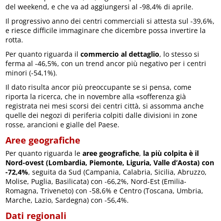
del weekend, e che va ad aggiungersi al -98,4% di aprile.
Il progressivo anno dei centri commerciali si attesta sul -39,6%,
e riesce difficile immaginare che dicembre possa invertire la
rotta.
Per quanto riguarda il
commercio al dettaglio
, lo stesso si
ferma al -46,5%, con un trend ancor più negativo per i centri
minori (-54,1%).
Il dato risulta ancor più preoccupante se si pensa, come
riporta la ricerca, che in novembre alla «sofferenza già
registrata nei mesi scorsi dei centri città, si assomma anche
quelle dei negozi di periferia colpiti dalle divisioni in zone
rosse, arancioni e gialle del Paese.
Aree geografiche
Per quanto riguarda le
aree geografiche
,
la più colpita è il
Nord-ovest (Lombardia, Piemonte, Liguria, Valle d’Aosta) con
-72,4%
, seguita da Sud (Campania, Calabria, Sicilia, Abruzzo,
Molise, Puglia, Basilicata) con -66,2%, Nord-Est (Emilia-
Romagna, Triveneto) con -58,6% e Centro (Toscana, Umbria,
Marche, Lazio, Sardegna) con -56,4%.
Dati regionali