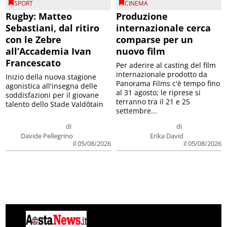
SPORT
CINEMA
Rugby: Matteo
Produzione
Sebastiani, dal ritiro
internazionale cerca
con le Zebre
comparse per un
all’Accademia Ivan
nuovo film
Francescato
Per aderire al casting del film
internazionale prodotto da
Inizio della nuova stagione
Panorama Films c'è tempo fino
agonistica all'insegna delle
al 31 agosto; le riprese si
soddisfazioni per il giovane
terranno tra il 21 e 25
talento dello Stade Valdôtain
settembre...
di
di
Davide Pellegrino
Erika David
il 05/08/2026
il 05/08/2026