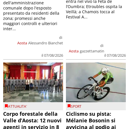
entra nel vivo la Feta de
dell'amministrazione
l’Oumbra; Etroubles ospita la
comunale dopo l'esposto
Veillà; a Chamois tocca al
presentato da residenti della
Festival A...
zona; promessi anche
maggiori controlli e ulteriori
inter...
di
Aosta
Alessandro Bianchet
di
Aosta
gazzettamatin
il 07/08/2026
il 07/08/2026
ATTUALITA'
SPORT
Corpo forestale della
Ciclismo su pista:
Valle d’Aosta: 12 nuovi
Mélanie Bosonin si
agenti in servizio in 8
avvicina al podio ai