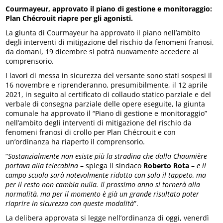
Courmayeur, approvato il piano di gestione e monitoraggio:
Plan Chécrouit riapre per gli agonisti.
La giunta di Courmayeur ha approvato il piano nell’ambito
degli interventi di mitigazione del rischio da fenomeni franosi,
da domani, 19 dicembre si potrà nuovamente accedere al
comprensorio.
I lavori di messa in sicurezza del versante sono stati sospesi il
16 novembre e riprenderanno, presumibilmente, il 12 aprile
2021, in seguito al certificato di collaudo statico parziale e del
verbale di consegna parziale delle opere eseguite, la giunta
comunale ha approvato il “Piano di gestione e monitoraggio”
nell’ambito degli interventi di mitigazione del rischio da
fenomeni franosi di crollo per Plan Chécrouit e con
un’ordinanza ha riaperto il comprensorio.
“
Sostanzialmente non esiste più la stradina che dalla Chaumière
portava alla telecabina
– spiega il sindaco
Roberto Rota
–
e il
campo scuola sarà notevolmente ridotto con solo il tappeto, ma
per il resto non cambia nulla. Il prossimo anno si tornerà alla
normalità, ma per il momento è già un grande risultato poter
riaprire in sicurezza con queste modalità
”.
La delibera approvata si legge nell’ordinanza di oggi, venerdì