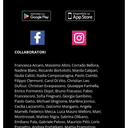
COLLABORATORI
Francesca Arcaro, Massimo Altini, Corrado Bellora,
Nadine Blanc, Riccardo Bortolotti, Manila Calipari,
Giulia Calisti, Nadia Camposaragna, Paolo Ciambi,
Filippo Clermont, Carol Di Vito, Christian Leo
Dufour, Christian Evaspasiano, Giuseppe Farinella,
Enrico Formento Dojot, Bruno Fracasso, Fabio
Francesconi, Sofia Fregnani, Giorgia Gambino,
Paolo Gatto, Michael Ghignone, Marlène Jorrioz,
Cecilia Lazzarotto, Giacomo Mangano, Angela
Marrelli, Federico Mecca, Luca Mauro Melloni, Marc
Montrosset, Matteo Nigra, Sabrina Olibano,
Emiliano Pala, Gabriele Peloso, Maurizio Pitti, Loris
Ponsetto, Andrea Portigliatti, Mattia Pramotton,