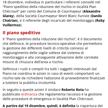
18 dicembre, individua in particolare i referenti coinvolti nel
“Piano speditivo della riduzione del rischio in località Plan
Chécrouit” per conto del Comune di Courmayeur (
Alexandre
Glarey
), della Società Courmayeur Mont Blanc Funivie (
Danilo
Chatrian
), e il referente degli incaricati del monitoraggio
(Roby
Vuillermoz
).
Il piano speditivo
Il “Piano speditivo della riduzione del rischio”, è il documento
che definisce, le procedure tecnico-operative che permettono
la gestione dei differenti livelli di criticità connessi al
raggiungimento delle soglie sottese dal sistema di
monitoraggio e alla conseguente attivazione delle correlate
misure di chiusura dell’area a rischio.
Definisce i ruoli e compiti tra tutti i soggetti interessati dal
Piano ne coordina le azioni in caso di eventi comportanti un
rischio tale da richiedere l’adozione di provvedimenti finalizzati
a tutelare la pubblica incolumità.
In seguito a queste azioni il sindaco
Roberto Rota
ha
pubblicato
ordinanza
che regolamenta l’accesso e la gestione
delle procedure di emergenza in località Plan Chécrouit.
A partire dal 19 dicembre, quindi, è definita
la riapertura del