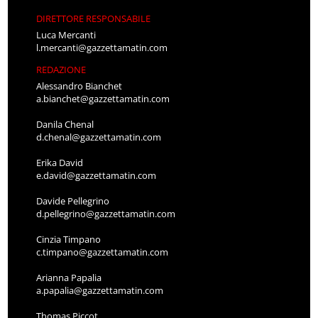
DIRETTORE RESPONSABILE
Luca Mercanti
l.mercanti@gazzettamatin.com
REDAZIONE
Alessandro Bianchet
a.bianchet@gazzettamatin.com
Danila Chenal
d.chenal@gazzettamatin.com
Erika David
e.david@gazzettamatin.com
Davide Pellegrino
d.pellegrino@gazzettamatin.com
Cinzia Timpano
c.timpano@gazzettamatin.com
Arianna Papalia
a.papalia@gazzettamatin.com
Thomas Piccot