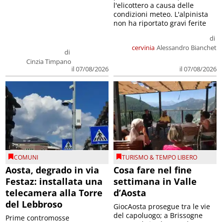
l'elicottero a causa delle
condizioni meteo. L'alpinista
non ha riportato gravi ferite
di
cervinia
Alessandro Bianchet
di
Cinzia Timpano
il 07/08/2026
il 07/08/2026
COMUNI
TURISMO & TEMPO LIBERO
Aosta, degrado in via
Cosa fare nel fine
Festaz: installata una
settimana in Valle
telecamera alla Torre
d’Aosta
del Lebbroso
GiocAosta prosegue tra le vie
del capoluogo; a Brissogne
Prime contromosse