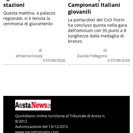
stazioni
Campionati Italiani
giovanili
Questa mattina, a palazzo
regionale, si è tenuta la
La portacolori del Cicli Fiorin
cerimonia di giuramento
ha concluso quinta nella gara
dell'omnium con 95 punti a 8
lunghezze dalla medaglia di
bronzo
di
di
ethienne bredy
Davide Pellegrino
il 07/08/2026
il 07/08/2026
Quotidiano online Iscrizione al Tribunale di Aosta n.
8/2012
Autorizzazione del 13/12/2012
www.gazzettamatin.com