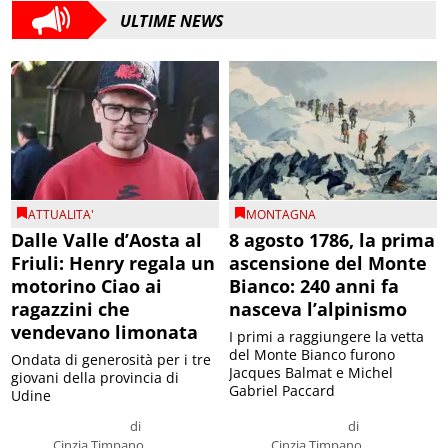
ULTIME NEWS
ATTUALITA'
MONTAGNA
Dalle Valle d’Aosta al
8 agosto 1786, la prima
Friuli: Henry regala un
ascensione del Monte
motorino Ciao ai
Bianco: 240 anni fa
ragazzini che
nasceva l’alpinismo
vendevano limonata
I primi a raggiungere la vetta
del Monte Bianco furono
Ondata di generosità per i tre
Jacques Balmat e Michel
giovani della provincia di
Gabriel Paccard
Udine
di
di
Cinzia Timpano
Cinzia Timpano