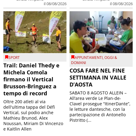
il 08/08/2026
il 08/08/2026
SPORT
APPUNTAMENTI
,
OGGI &
DOMANI
Trail: Daniel Thedy e
COSA FARE NEL FINE
Michela Comola
SETTIMANA IN VALLE
firmano il Vertical
D’AOSTA
Brusson-Bringuez a
tempo di record
SABATO 8 AGOSTO ALLEIN –
All’area verde Le Plan-de-
Oltre 200 atleti al via
Clavel prosegue “ItinerDante”,
dell'ultima tappa del Défì
le letture dantesche, con la
Vertical, sul podio anche
partecipazione di Antonello
Mathieu Brunod, Alex
Pistritto (...
Noussan, Miriam Di Vincenzo
e Kaitlin Allen