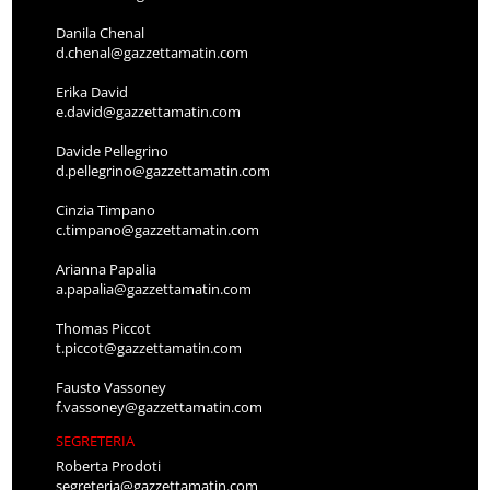
Danila Chenal
d.chenal@gazzettamatin.com
Erika David
e.david@gazzettamatin.com
Davide Pellegrino
d.pellegrino@gazzettamatin.com
Cinzia Timpano
c.timpano@gazzettamatin.com
Arianna Papalia
a.papalia@gazzettamatin.com
Thomas Piccot
t.piccot@gazzettamatin.com
Fausto Vassoney
f.vassoney@gazzettamatin.com
SEGRETERIA
Roberta Prodoti
segreteria@gazzettamatin.com