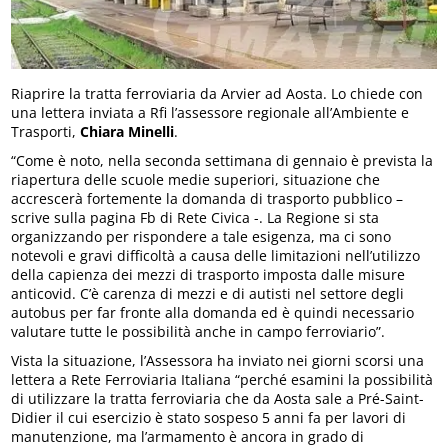
Riaprire la tratta ferroviaria da Arvier ad Aosta. Lo chiede con
una lettera inviata a Rfi l’assessore regionale all’Ambiente e
Trasporti,
Chiara Minelli
.
“Come è noto, nella seconda settimana di gennaio è prevista la
riapertura delle scuole medie superiori, situazione che
accrescerà fortemente la domanda di trasporto pubblico –
scrive sulla pagina Fb di Rete Civica -. La Regione si sta
organizzando per rispondere a tale esigenza, ma ci sono
notevoli e gravi difficoltà a causa delle limitazioni nell’utilizzo
della capienza dei mezzi di trasporto imposta dalle misure
anticovid. C’è carenza di mezzi e di autisti nel settore degli
autobus per far fronte alla domanda ed è quindi necessario
valutare tutte le possibilità anche in campo ferroviario”.
Vista la situazione, l’Assessora ha inviato nei giorni scorsi una
lettera a Rete Ferroviaria Italiana “perché esamini la possibilità
di utilizzare la tratta ferroviaria che da Aosta sale a Pré-Saint-
Didier il cui esercizio è stato sospeso 5 anni fa per lavori di
manutenzione, ma l’armamento è ancora in grado di