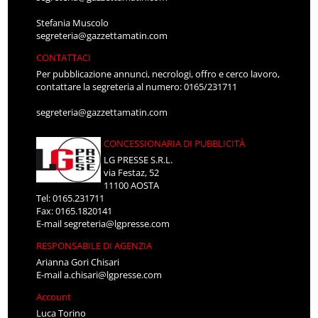
Stefania Muscolo
segreteria@gazzettamatin.com
CONTATTACI
Per pubblicazione annunci, necrologi, offro e cerco lavoro,
contattare la segreteria al numero: 0165/231711
segreteria@gazzettamatin.com
CONCESSIONARIA DI PUBBLICITÀ
LG PRESSE S.R.L.
via Festaz, 52
11100 AOSTA
Tel: 0165.231711
Fax: 0165.1820141
E-mail
segreteria@lgpresse.com
RESPONSABILE DI AGENZIA
Arianna Gori Chisari
E-mail
a.chisari@lgpresse.com
Account
Luca Torino