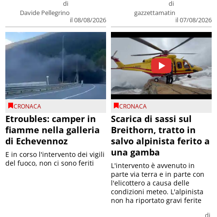
di
di
Davide Pellegrino
gazzettamatin
il 08/08/2026
il 07/08/2026
CRONACA
CRONACA
Etroubles: camper in
Scarica di sassi sul
fiamme nella galleria
Breithorn, tratto in
di Echevennoz
salvo alpinista ferito a
una gamba
E in corso l'intervento dei vigili
del fuoco, non ci sono feriti
L'intervento è avvenuto in
parte via terra e in parte con
l'elicottero a causa delle
condizioni meteo. L'alpinista
non ha riportato gravi ferite
di