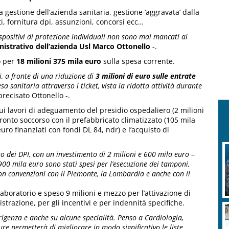
gestione dell’azienda sanitaria, gestione ‘aggravata’ dalla
i, fornitura dpi, assunzioni, concorsi ecc…
spositivi di protezione individuali non sono mai mancati ai
istrativo dell’azienda Usl Marco Ottonello
-.
o per
18 milioni 375 mila euro
sulla spesa corrente.
, a fronte di una riduzione di
3 milioni di euro sulle entrate
 sanitaria attraverso i ticket, vista la ridotta attività durante
recisato Ottonello -.
ui lavori di adeguamento del presidio ospedaliero (2 milioni
ronto soccorso con il prefabbricato climatizzato (105 mila
uro finanziati con fondi DL 84, ndr) e l’acquisto di
to dei DPI, con un investimento di 2 milioni e 600 mila euro
–
900 mila euro sono stati spesi per l’esecuzione dei tamponi,
con convenzioni con il Piemonte, la Lombardia e anche con il
aboratorio e speso 9 milioni e mezzo per l’attivazione di
strazione, per gli incentivi e per indennità specifiche.
rigenza e anche su alcune specialità. Penso a Cardiologia,
re permetterà di migliorare in modo significativo le liste