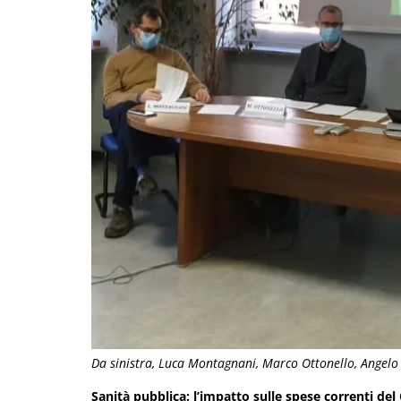
Da sinistra, Luca Montagnani, Marco Ottonello, Angelo
Sanità pubblica: l’impatto sulle spese correnti del