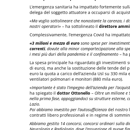
L’emergenza sanitaria ha impattato fortemente sulla 
delega del soggetto attuatore a occuparsi di acquist
«Ma voglio sottolineare che nonostante la carenza, i di
nostri operatori»
– ha sottolineato il
direttore ammin
Complessivamente, l’emergenza Covid ha impattat
«3 milioni e mezzo di euro
sono spese per investimenti
correnti
, dovute alla minor compartecipazione alla spesa
i mesi più duri della pandemia e il confinamento
– ha p
La spesa principale ha riguardato gli investimenti s
di euro), ma anche la sostituzione delle tende del p
euro la quota a carico dell’azienda Usl su 330 mila e
ventilatori polmonari e monitori (880 mila euro).
«Importante è stato l’impegno dell’azienda per l’acquis
ha spiegato il
dottor Ottonello
–
Oltre un milione e 
nella prima fase, appoggiandoci su strutture esterne, 
Lazio.
Poi abbiamo investito per l’autosufficienza
del nostro l
contratti libero professionali e in regime di sommini
Abbiamo gestito 14 concorsi, concorsi ordinari sulla di
Neurologia e Radiologia, dove l’assunzione di nuove figu