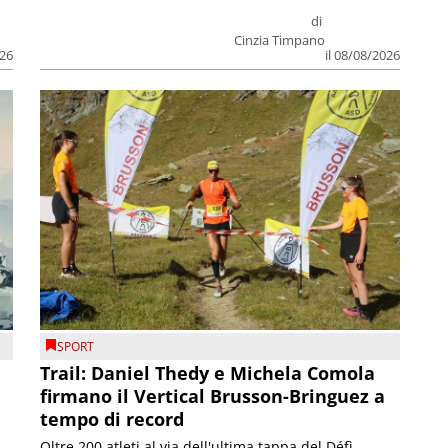
di
Cinzia Timpano
026
il 08/08/2026
SPORT
Trail: Daniel Thedy e Michela Comola
firmano il Vertical Brusson-Bringuez a
tempo di record
Oltre 200 atleti al via dell'ultima tappa del Défì