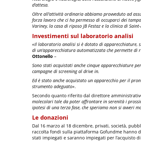
d’attesa.
Oltre all’attività ordinaria abbiamo provveduto ad assu
forza lavoro che ci ha permesso di occuparci dei tampo
Variney, la casa di riposo JB Festaz e la clinica di Saint
Investimenti sul laboratorio analisi
«Il laboratorio analisi si è dotato di apparecchiature, s
di un’apparecchiatura automatizzata che permette di r
Ottonello
–
Sono stati acquistati anche cinque apparecchiature per 
campagne di screening al drive in.
Ed è stato anche acquistato un apparecchio per il pron
strumento adeguato»
.
Secondo quanto riferito dal direttore amministrativ
molecolari tale da poter affrontare in serenità i pross
ipotesi di una terza fase, che speriamo non si avveri
Le donazioni
Dal 16 marzo al 18 dicembre, privati, società, pubb
raccolta fondi sulla piattaforma Gofundme hanno d
stati impiegati e saranno impiegati per l’acquisto di