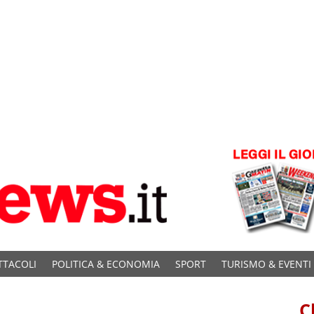
TTACOLI
POLITICA & ECONOMIA
SPORT
TURISMO & EVENTI
C