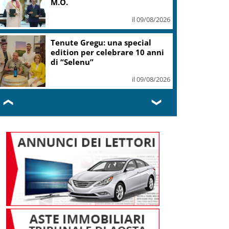
sicurezza
il 09/08/2026
Fornacelle apre “Vinoteka”
spazio degustazione nel cuore
di Bolgheri
il 09/08/2026
❮
❯