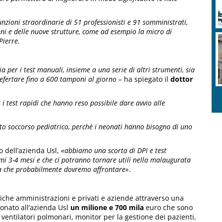
nzioni straordinarie di 51 professionisti e 91 somministrati,
ni e delle nuove strutture, come ad esempio la micro di
-Pierre
.
ia per i test manuali, insieme a una serie di altri strumenti, sia
efertare fino a 600 tamponi al giorno
– ha spiegato il
dottor
i test rapidi che hanno reso possibile dare avvio alle
to soccorso pediatrico, perchè i neonati hanno bisogno di uno
o dell’azienda Usl,
«abbiamo una scorta di DPI e test
imi 3-4 mesi e che ci potranno tornare utili nella malaugurata
 ma che probabilmente dovremo affrontare»
.
liche amministrazioni e privati e aziende attraverso una
onato all’azienda Usl
un milione e 700 mila
euro che sono
 ventilatori polmonari, monitor per la gestione dei pazienti,