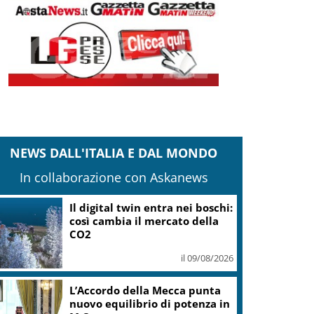
NEWS DALL'ITALIA E DAL MONDO
In collaborazione con Askanews
Leone, Wwf: dall’India un
segnale di speranza, nel
Gurajat +32%
il 09/08/2026
Outdoor, più praticanti e più
soccorsi: il nodo della