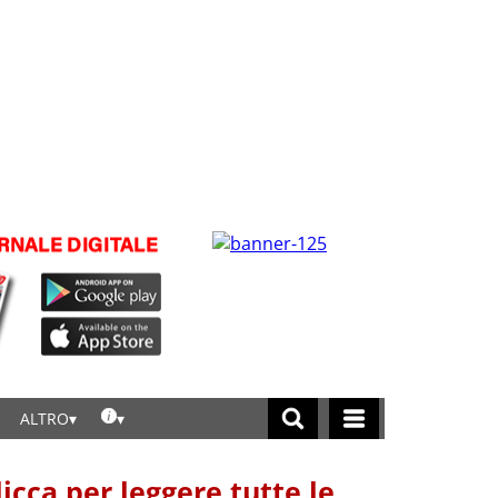
ALTRO
licca per leggere tutte le