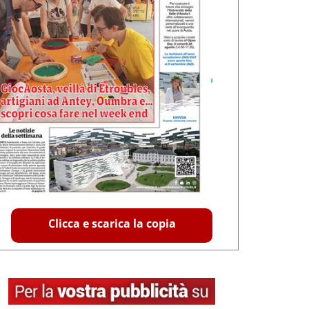
Clicca e scarica la copia