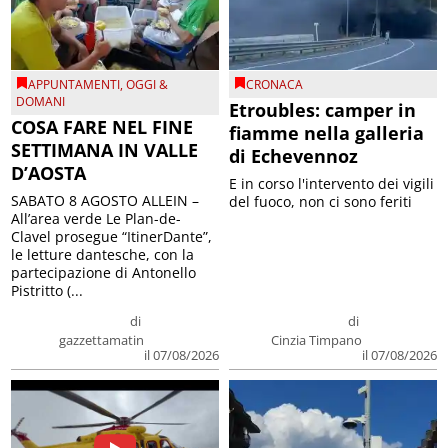
APPUNTAMENTI
,
OGGI &
CRONACA
DOMANI
Etroubles: camper in
COSA FARE NEL FINE
fiamme nella galleria
SETTIMANA IN VALLE
di Echevennoz
D’AOSTA
E in corso l'intervento dei vigili
SABATO 8 AGOSTO ALLEIN –
del fuoco, non ci sono feriti
All’area verde Le Plan-de-
Clavel prosegue “ItinerDante”,
le letture dantesche, con la
partecipazione di Antonello
Pistritto (...
di
di
gazzettamatin
Cinzia Timpano
il 07/08/2026
il 07/08/2026