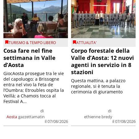
TURISMO & TEMPO LIBERO
ATTUALITA'
Cosa fare nel fine
Corpo forestale della
settimana in Valle
Valle d’Aosta: 12 nuovi
d’Aosta
agenti in servizio in 8
stazioni
GiocAosta prosegue tra le vie
del capoluogo; a Brissogne
Questa mattina, a palazzo
entra nel vivo la Feta de
regionale, si è tenuta la
l’Oumbra; Etroubles ospita la
cerimonia di giuramento
Veillà; a Chamois tocca al
Festival A...
di
di
Aosta
gazzettamatin
ethienne bredy
il 07/08/2026
il 07/08/2026