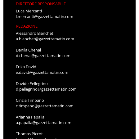
DIRETTORE RESPONSABILE
Luca Mercanti
l.mercanti@gazzettamatin.com
REDAZIONE
Alessandro Bianchet
a.bianchet@gazzettamatin.com
Danila Chenal
d.chenal@gazzettamatin.com
Erika David
e.david@gazzettamatin.com
Davide Pellegrino
d.pellegrino@gazzettamatin.com
Cinzia Timpano
c.timpano@gazzettamatin.com
Arianna Papalia
a.papalia@gazzettamatin.com
Thomas Piccot