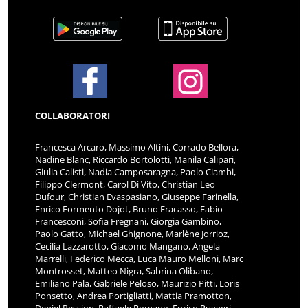
COLLABORATORI
Francesca Arcaro, Massimo Altini, Corrado Bellora,
Nadine Blanc, Riccardo Bortolotti, Manila Calipari,
Giulia Calisti, Nadia Camposaragna, Paolo Ciambi,
Filippo Clermont, Carol Di Vito, Christian Leo
Dufour, Christian Evaspasiano, Giuseppe Farinella,
Enrico Formento Dojot, Bruno Fracasso, Fabio
Francesconi, Sofia Fregnani, Giorgia Gambino,
Paolo Gatto, Michael Ghignone, Marlène Jorrioz,
Cecilia Lazzarotto, Giacomo Mangano, Angela
Marrelli, Federico Mecca, Luca Mauro Melloni, Marc
Montrosset, Matteo Nigra, Sabrina Olibano,
Emiliano Pala, Gabriele Peloso, Maurizio Pitti, Loris
Ponsetto, Andrea Portigliatti, Mattia Pramotton,
Deniel Pession, Raffaele Romano, Enrico Ruggeri,