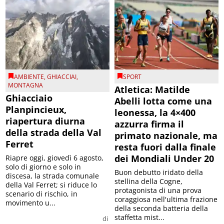
AMBIENTE
,
GHIACCIAI
,
SPORT
MONTAGNA
Atletica: Matilde
Ghiacciaio
Abelli lotta come una
Planpincieux,
leonessa, la 4×400
riapertura diurna
azzurra firma il
della strada della Val
primato nazionale, ma
Ferret
resta fuori dalla finale
dei Mondiali Under 20
Riapre oggi, giovedì 6 agosto,
solo di giorno e solo in
Buon debutto iridato della
discesa, la strada comunale
stellina della Cogne,
della Val Ferret; si riduce lo
protagonista di una prova
scenario di rischio, in
coraggiosa nell'ultima frazione
movimento u...
della seconda batteria della
staffetta mist...
di