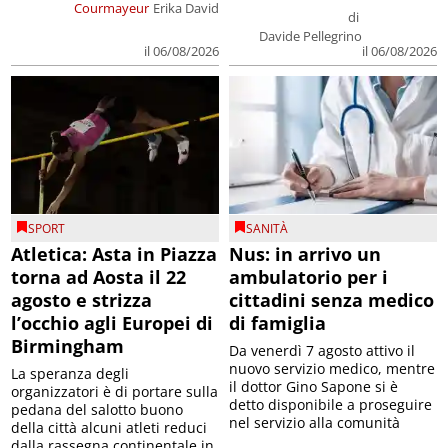
Courmayeur
Erika David
di
Davide Pellegrino
il 06/08/2026
il 06/08/2026
SPORT
SANITÀ
Atletica: Asta in Piazza
Nus: in arrivo un
torna ad Aosta il 22
ambulatorio per i
agosto e strizza
cittadini senza medico
l’occhio agli Europei di
di famiglia
Birmingham
Da venerdì 7 agosto attivo il
nuovo servizio medico, mentre
La speranza degli
il dottor Gino Sapone si è
organizzatori è di portare sulla
detto disponibile a proseguire
pedana del salotto buono
nel servizio alla comunità
della città alcuni atleti reduci
dalla rassegna continentale in