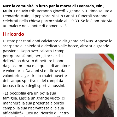
Nus: la comunità in lutto per la morte di Leonardo, Nini,
Muin
. I neuvin tributeranno giovedì 7 gennaio l’ultimo saluto a
Leonardo Muin, il popolare Nini, 83 anni. I funerali saranno
celebrati nella chiesa parrocchiale alle 9.30. Se lo è portato via
un malore nella notte di domenica 3.
Il ricordo
E’ stato per tanti anni calciatore e dirigente nel Nus. Appese le
scarpette al chiodo si è dedicato alle bocce, altra sua grande
passione. Dopo aver calcato i campi
per quarant’anni, per gli acciacchi
dell’età ha dovuto dimettere i panni
da giocatore ma mai quelli di amatore
e volontario. Da anni si dedicava da
volontario a gestire lo chalet buvette
del campo sportivo e dei campi da
bocce, ritrovo degli sportivi nussini.
«La bocciofila era un po’ la sua
famiglia. Lascia un grande vuoto, ci
mancherà la sua presenza a bordo
campo, la sua riservatezza e la sua
affidabilità». Così nel ricordo di Pietro