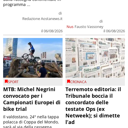
programma ...
di
Redazione Aostanews.it
di
Nus
Fausto Vassoney
il 06/08/2026
il 06/08/2026
SPORT
CRONACA
MTB: Michel Negrini
Terremoto editoria: il
convocato per i
Tribunale boccia il
Campionati Europei di
concordato delle
bike trial
testate Ops (ex
Netweek); si dimette
Il valdostano, 24° nella tappa
l’ad
polacca di Coppa del Mondo,
sarà al via della rassegna