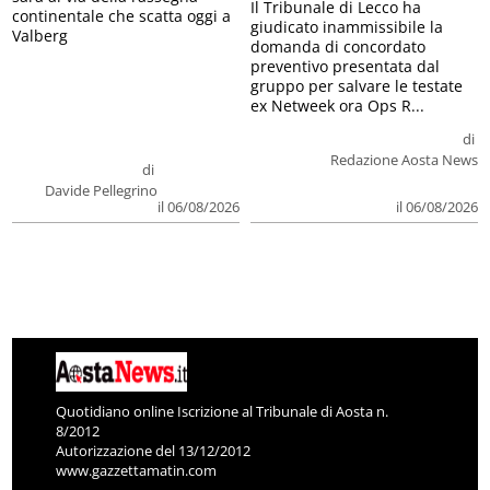
Il Tribunale di Lecco ha
continentale che scatta oggi a
giudicato inammissibile la
Valberg
domanda di concordato
preventivo presentata dal
gruppo per salvare le testate
ex Netweek ora Ops R...
di
Redazione Aosta News
di
Davide Pellegrino
il 06/08/2026
il 06/08/2026
Quotidiano online Iscrizione al Tribunale di Aosta n.
8/2012
Autorizzazione del 13/12/2012
www.gazzettamatin.com