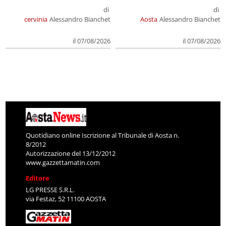
di
di
cervinia
Alessandro Bianchet
Aosta
Alessandro Bianchet
il 07/08/2026
il 07/08/2026
Quotidiano online Iscrizione al Tribunale di Aosta n.
8/2012
Autorizzazione del 13/12/2012
www.gazzettamatin.com
Editore
LG PRESSE S.R.L.
via Festaz, 52 11100 AOSTA