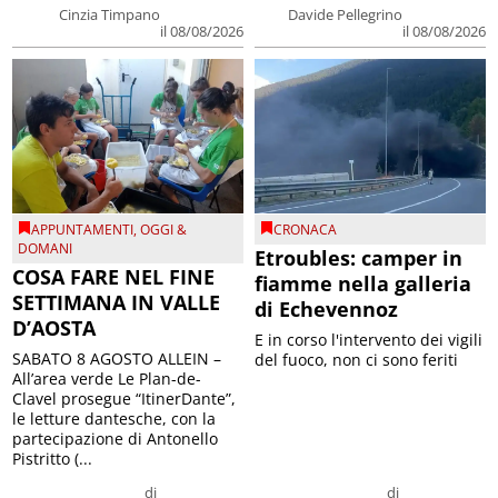
Cinzia Timpano
Davide Pellegrino
il 08/08/2026
il 08/08/2026
APPUNTAMENTI
,
OGGI &
CRONACA
DOMANI
Etroubles: camper in
COSA FARE NEL FINE
fiamme nella galleria
SETTIMANA IN VALLE
di Echevennoz
D’AOSTA
E in corso l'intervento dei vigili
SABATO 8 AGOSTO ALLEIN –
del fuoco, non ci sono feriti
All’area verde Le Plan-de-
Clavel prosegue “ItinerDante”,
le letture dantesche, con la
partecipazione di Antonello
Pistritto (...
di
di