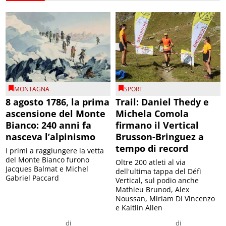
MONTAGNA
SPORT
8 agosto 1786, la prima
Trail: Daniel Thedy e
ascensione del Monte
Michela Comola
Bianco: 240 anni fa
firmano il Vertical
nasceva l’alpinismo
Brusson-Bringuez a
tempo di record
I primi a raggiungere la vetta
del Monte Bianco furono
Oltre 200 atleti al via
Jacques Balmat e Michel
dell'ultima tappa del Défì
Gabriel Paccard
Vertical, sul podio anche
Mathieu Brunod, Alex
Noussan, Miriam Di Vincenzo
e Kaitlin Allen
di
di