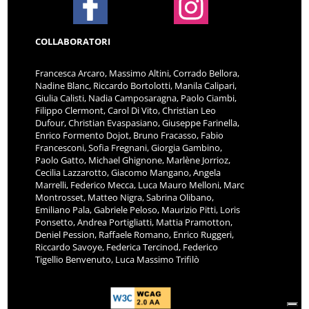
COLLABORATORI
Francesca Arcaro, Massimo Altini, Corrado Bellora,
Nadine Blanc, Riccardo Bortolotti, Manila Calipari,
Giulia Calisti, Nadia Camposaragna, Paolo Ciambi,
Filippo Clermont, Carol Di Vito, Christian Leo
Dufour, Christian Evaspasiano, Giuseppe Farinella,
Enrico Formento Dojot, Bruno Fracasso, Fabio
Francesconi, Sofia Fregnani, Giorgia Gambino,
Paolo Gatto, Michael Ghignone, Marlène Jorrioz,
Cecilia Lazzarotto, Giacomo Mangano, Angela
Marrelli, Federico Mecca, Luca Mauro Melloni, Marc
Montrosset, Matteo Nigra, Sabrina Olibano,
Emiliano Pala, Gabriele Peloso, Maurizio Pitti, Loris
Ponsetto, Andrea Portigliatti, Mattia Pramotton,
Deniel Pession, Raffaele Romano, Enrico Ruggeri,
Riccardo Savoye, Federica Tercinod, Federico
Tigellio Benvenuto, Luca Massimo Trifilò