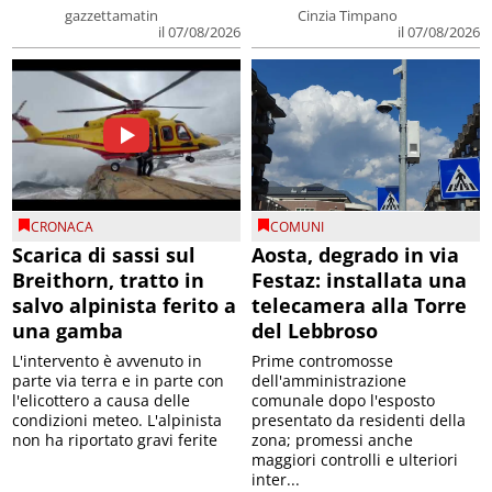
gazzettamatin
Cinzia Timpano
il 07/08/2026
il 07/08/2026
CRONACA
COMUNI
Scarica di sassi sul
Aosta, degrado in via
Breithorn, tratto in
Festaz: installata una
salvo alpinista ferito a
telecamera alla Torre
una gamba
del Lebbroso
L'intervento è avvenuto in
Prime contromosse
parte via terra e in parte con
dell'amministrazione
l'elicottero a causa delle
comunale dopo l'esposto
condizioni meteo. L'alpinista
presentato da residenti della
non ha riportato gravi ferite
zona; promessi anche
maggiori controlli e ulteriori
inter...