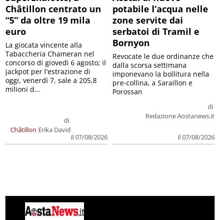
Châtillon centrato un
potabile l’acqua nelle
“5” da oltre 19 mila
zone servite dai
euro
serbatoi di Tramil e
Bornyon
La giocata vincente alla
Tabaccheria Chameran nel
Revocate le due ordinanze che
concorso di giovedì 6 agosto; il
dalla scorsa settimana
jackpot per l'estrazione di
imponevano la bollitura nella
oggi, venerdì 7, sale a 205,8
pre-collina, a Saraillon e
milioni d...
Porossan
di
Redazione Aostanews.it
di
Châtillon
Erika David
il 07/08/2026
il 07/08/2026