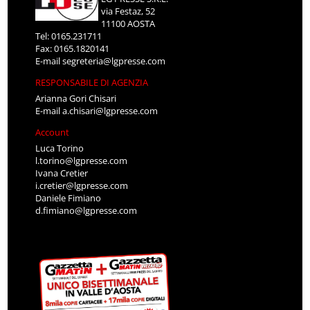
via Festaz, 52
11100 AOSTA
Tel: 0165.231711
Fax: 0165.1820141
E-mail
segreteria@lgpresse.com
RESPONSABILE DI AGENZIA
Arianna Gori Chisari
E-mail
a.chisari@lgpresse.com
Account
Luca Torino
l.torino@lgpresse.com
Ivana Cretier
i.cretier@lgpresse.com
Daniele Fimiano
d.fimiano@lgpresse.com