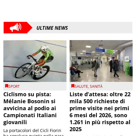
ULTIME NEWS
SPORT
SALUTE
,
SANITÀ
Ciclismo su pista:
Liste d’attesa: oltre 22
Mélanie Bosonin si
mila 500 richieste di
avvicina al podio ai
prime visite nei primi
Campionati Italiani
6 mesi del 2026, sono
giovanili
1.261 in più rispetto al
2025
La portacolori del Cicli Fiorin
ha concluso quinta nella gara