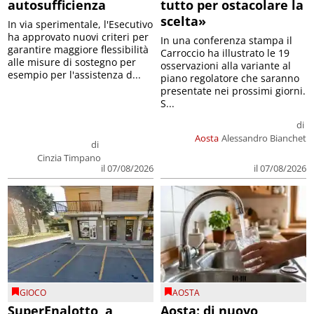
autosufficienza
tutto per ostacolare la
scelta»
In via sperimentale, l'Esecutivo
ha approvato nuovi criteri per
In una conferenza stampa il
garantire maggiore flessibilità
Carroccio ha illustrato le 19
alle misure di sostegno per
osservazioni alla variante al
esempio per l'assistenza d...
piano regolatore che saranno
presentate nei prossimi giorni.
S...
di
Aosta
Alessandro Bianchet
di
Cinzia Timpano
il 07/08/2026
il 07/08/2026
GIOCO
AOSTA
SuperEnalotto, a
Aosta: di nuovo