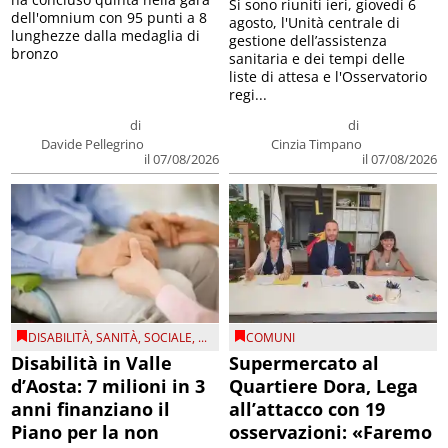
Si sono riuniti ieri, giovedì 6
dell'omnium con 95 punti a 8
agosto, l'Unità centrale di
lunghezze dalla medaglia di
gestione dell’assistenza
bronzo
sanitaria e dei tempi delle
liste di attesa e l'Osservatorio
regi...
di
di
Davide Pellegrino
Cinzia Timpano
il 07/08/2026
il 07/08/2026
DISABILITÀ
,
SANITÀ
,
SOCIALE
, ...
COMUNI
Disabilità in Valle
Supermercato al
d’Aosta: 7 milioni in 3
Quartiere Dora, Lega
anni finanziano il
all’attacco con 19
Piano per la non
osservazioni: «Faremo