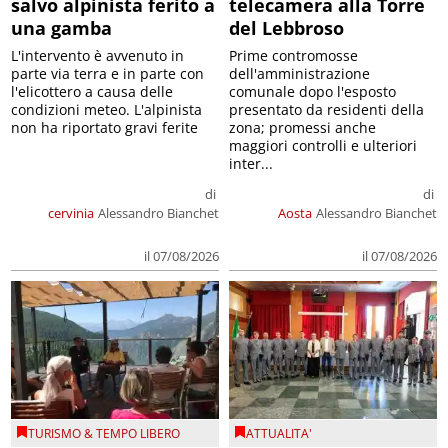
salvo alpinista ferito a
telecamera alla Torre
una gamba
del Lebbroso
L'intervento è avvenuto in
Prime contromosse
parte via terra e in parte con
dell'amministrazione
l'elicottero a causa delle
comunale dopo l'esposto
condizioni meteo. L'alpinista
presentato da residenti della
non ha riportato gravi ferite
zona; promessi anche
maggiori controlli e ulteriori
inter...
di
di
cervinia
Alessandro Bianchet
Aosta
Alessandro Bianchet
il 07/08/2026
il 07/08/2026
TURISMO & TEMPO LIBERO
ATTUALITA'