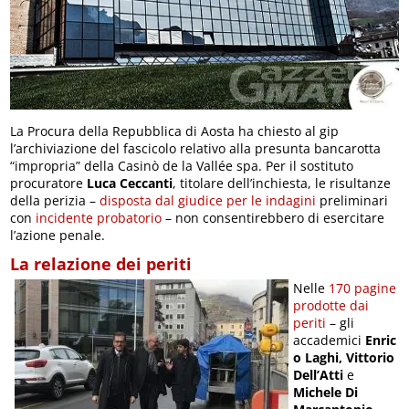
La Procura della Repubblica di Aosta ha chiesto al gip
l’archiviazione del fascicolo relativo alla presunta bancarotta
“impropria” della Casinò de la Vallée spa. Per il sostituto
procuratore
Luca Ceccanti
, titolare dell’inchiesta, le risultanze
della perizia –
disposta dal giudice per le indagini
preliminari
con
incidente probatorio
– non consentirebbero di esercitare
l’azione penale.
La relazione dei periti
Nelle
170 pagine
prodotte dai
periti
– gli
accademici
Enric
o Laghi, Vittorio
Dell’Atti
e
Michele Di