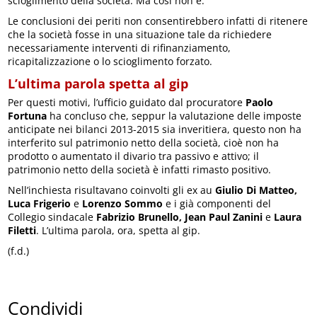
scioglimento della società. Ma così non è.
Le conclusioni dei periti non consentirebbero infatti di ritenere
che la società fosse in una situazione tale da richiedere
necessariamente interventi di rifinanziamento,
ricapitalizzazione o lo scioglimento forzato.
L’ultima parola spetta al gip
Per questi motivi, l’ufficio guidato dal procuratore
Paolo
Fortuna
ha concluso che, seppur la valutazione delle imposte
anticipate nei bilanci 2013-2015 sia inveritiera, questo non ha
interferito sul patrimonio netto della società, cioè non ha
prodotto o aumentato il divario tra passivo e attivo; il
patrimonio netto della società è infatti rimasto positivo.
Nell’inchiesta risultavano coinvolti gli ex au
Giulio Di Matteo,
Luca Frigerio
e
Lorenzo Sommo
e i già componenti del
Collegio sindacale
Fabrizio Brunello, Jean Paul Zanini
e
Laura
Filetti
. L’ultima parola, ora, spetta al gip.
(f.d.)
Condividi