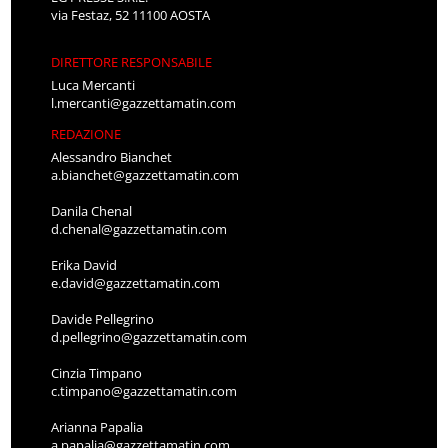
via Festaz, 52 11100 AOSTA
DIRETTORE RESPONSABILE
Luca Mercanti
l.mercanti@gazzettamatin.com
REDAZIONE
Alessandro Bianchet
a.bianchet@gazzettamatin.com
Danila Chenal
d.chenal@gazzettamatin.com
Erika David
e.david@gazzettamatin.com
Davide Pellegrino
d.pellegrino@gazzettamatin.com
Cinzia Timpano
c.timpano@gazzettamatin.com
Arianna Papalia
a.papalia@gazzettamatin.com