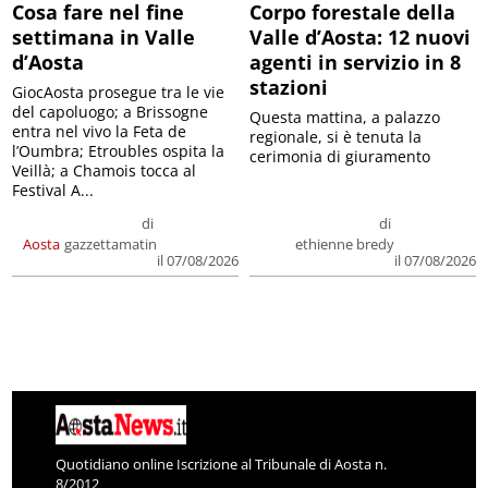
Cosa fare nel fine
Corpo forestale della
settimana in Valle
Valle d’Aosta: 12 nuovi
d’Aosta
agenti in servizio in 8
stazioni
GiocAosta prosegue tra le vie
del capoluogo; a Brissogne
Questa mattina, a palazzo
entra nel vivo la Feta de
regionale, si è tenuta la
l’Oumbra; Etroubles ospita la
cerimonia di giuramento
Veillà; a Chamois tocca al
Festival A...
di
di
Aosta
gazzettamatin
ethienne bredy
il 07/08/2026
il 07/08/2026
Quotidiano online Iscrizione al Tribunale di Aosta n.
8/2012