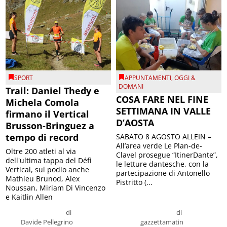
SPORT
APPUNTAMENTI
,
OGGI &
DOMANI
Trail: Daniel Thedy e
COSA FARE NEL FINE
Michela Comola
SETTIMANA IN VALLE
firmano il Vertical
D’AOSTA
Brusson-Bringuez a
tempo di record
SABATO 8 AGOSTO ALLEIN –
All’area verde Le Plan-de-
Oltre 200 atleti al via
Clavel prosegue “ItinerDante”,
dell'ultima tappa del Défì
le letture dantesche, con la
Vertical, sul podio anche
partecipazione di Antonello
Mathieu Brunod, Alex
Pistritto (...
Noussan, Miriam Di Vincenzo
e Kaitlin Allen
di
di
Davide Pellegrino
gazzettamatin