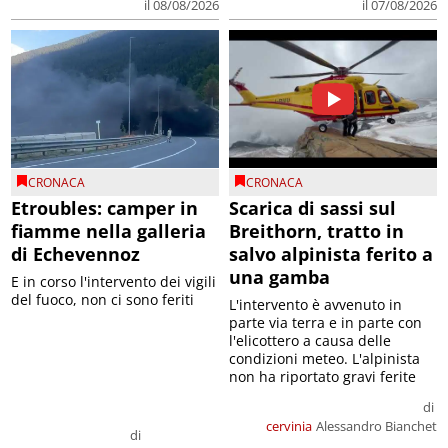
il 08/08/2026
il 07/08/2026
CRONACA
CRONACA
Etroubles: camper in
Scarica di sassi sul
fiamme nella galleria
Breithorn, tratto in
di Echevennoz
salvo alpinista ferito a
una gamba
E in corso l'intervento dei vigili
del fuoco, non ci sono feriti
L'intervento è avvenuto in
parte via terra e in parte con
l'elicottero a causa delle
condizioni meteo. L'alpinista
non ha riportato gravi ferite
di
cervinia
Alessandro Bianchet
di