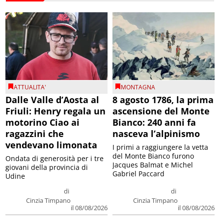
ATTUALITA'
MONTAGNA
Dalle Valle d’Aosta al
8 agosto 1786, la prima
Friuli: Henry regala un
ascensione del Monte
motorino Ciao ai
Bianco: 240 anni fa
ragazzini che
nasceva l’alpinismo
vendevano limonata
I primi a raggiungere la vetta
del Monte Bianco furono
Ondata di generosità per i tre
Jacques Balmat e Michel
giovani della provincia di
Gabriel Paccard
Udine
di
di
Cinzia Timpano
Cinzia Timpano
il 08/08/2026
il 08/08/2026