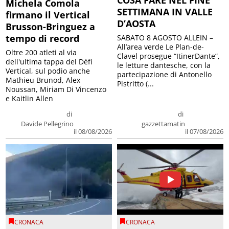
Michela Comola
SETTIMANA IN VALLE
firmano il Vertical
D’AOSTA
Brusson-Bringuez a
tempo di record
SABATO 8 AGOSTO ALLEIN –
All’area verde Le Plan-de-
Oltre 200 atleti al via
Clavel prosegue “ItinerDante”,
dell'ultima tappa del Défì
le letture dantesche, con la
Vertical, sul podio anche
partecipazione di Antonello
Mathieu Brunod, Alex
Pistritto (...
Noussan, Miriam Di Vincenzo
e Kaitlin Allen
di
di
Davide Pellegrino
gazzettamatin
il 08/08/2026
il 07/08/2026
CRONACA
CRONACA