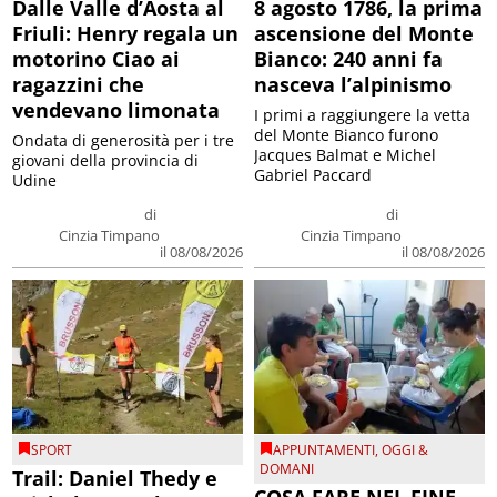
Dalle Valle d’Aosta al
8 agosto 1786, la prima
Friuli: Henry regala un
ascensione del Monte
motorino Ciao ai
Bianco: 240 anni fa
ragazzini che
nasceva l’alpinismo
vendevano limonata
I primi a raggiungere la vetta
del Monte Bianco furono
Ondata di generosità per i tre
Jacques Balmat e Michel
giovani della provincia di
Gabriel Paccard
Udine
di
di
Cinzia Timpano
Cinzia Timpano
il 08/08/2026
il 08/08/2026
SPORT
APPUNTAMENTI
,
OGGI &
DOMANI
Trail: Daniel Thedy e
COSA FARE NEL FINE