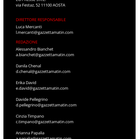
via Festaz, 52 11100 AOSTA
DIRETTORE RESPONSABILE
Luca Mercanti
l.mercanti@gazzettamatin.com
REDAZIONE
Alessandro Bianchet
a.bianchet@gazzettamatin.com
Danila Chenal
d.chenal@gazzettamatin.com
Erika David
e.david@gazzettamatin.com
Davide Pellegrino
d.pellegrino@gazzettamatin.com
Cinzia Timpano
c.timpano@gazzettamatin.com
Arianna Papalia
a.papalia@gazzettamatin.com