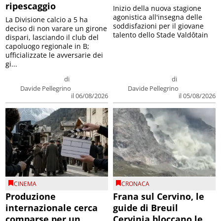
ripescaggio
Inizio della nuova stagione
agonistica all'insegna delle
La Divisione calcio a 5 ha
soddisfazioni per il giovane
deciso di non varare un girone
talento dello Stade Valdôtain
dispari, lasciando il club del
capoluogo regionale in B;
ufficializzate le avversarie dei
gi...
di
di
Davide Pellegrino
Davide Pellegrino
il 06/08/2026
il 05/08/2026
CINEMA
CRONACA
Produzione
Frana sul Cervino, le
internazionale cerca
guide di Breuil
comparse per un
Cervinia bloccano le