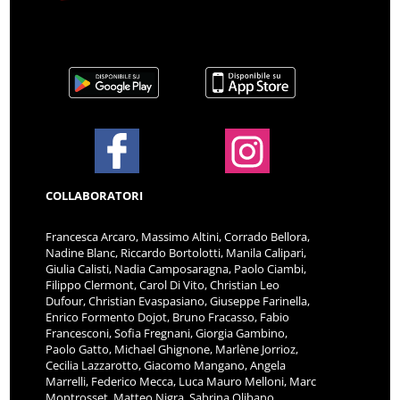
COLLABORATORI
Francesca Arcaro, Massimo Altini, Corrado Bellora,
Nadine Blanc, Riccardo Bortolotti, Manila Calipari,
Giulia Calisti, Nadia Camposaragna, Paolo Ciambi,
Filippo Clermont, Carol Di Vito, Christian Leo
Dufour, Christian Evaspasiano, Giuseppe Farinella,
Enrico Formento Dojot, Bruno Fracasso, Fabio
Francesconi, Sofia Fregnani, Giorgia Gambino,
Paolo Gatto, Michael Ghignone, Marlène Jorrioz,
Cecilia Lazzarotto, Giacomo Mangano, Angela
Marrelli, Federico Mecca, Luca Mauro Melloni, Marc
Montrosset, Matteo Nigra, Sabrina Olibano,