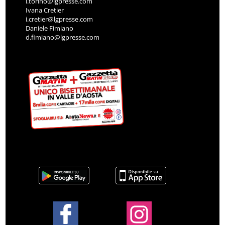
l.torino@lgpresse.com
Ivana Cretier
i.cretier@lgpresse.com
Daniele Fimiano
d.fimiano@lgpresse.com