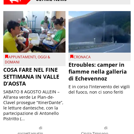
APPUNTAMENTI
,
OGGI &
CRONACA
DOMANI
Etroubles: camper in
COSA FARE NEL FINE
fiamme nella galleria
SETTIMANA IN VALLE
di Echevennoz
D’AOSTA
E in corso l'intervento dei vigili
SABATO 8 AGOSTO ALLEIN –
del fuoco, non ci sono feriti
All’area verde Le Plan-de-
Clavel prosegue “ItinerDante”,
le letture dantesche, con la
partecipazione di Antonello
Pistritto (...
di
di
gazzettamatin
Cinzia Timpano