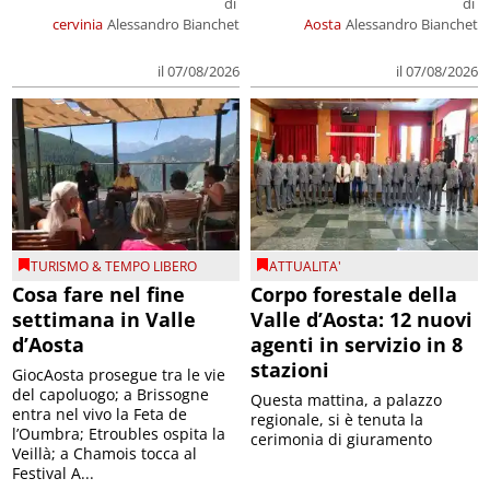
di
di
cervinia
Alessandro Bianchet
Aosta
Alessandro Bianchet
il 07/08/2026
il 07/08/2026
TURISMO & TEMPO LIBERO
ATTUALITA'
Cosa fare nel fine
Corpo forestale della
settimana in Valle
Valle d’Aosta: 12 nuovi
d’Aosta
agenti in servizio in 8
stazioni
GiocAosta prosegue tra le vie
del capoluogo; a Brissogne
Questa mattina, a palazzo
entra nel vivo la Feta de
regionale, si è tenuta la
l’Oumbra; Etroubles ospita la
cerimonia di giuramento
Veillà; a Chamois tocca al
Festival A...