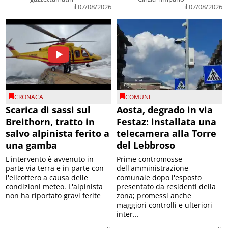
il 07/08/2026
il 07/08/2026
CRONACA
COMUNI
Scarica di sassi sul
Aosta, degrado in via
Breithorn, tratto in
Festaz: installata una
salvo alpinista ferito a
telecamera alla Torre
una gamba
del Lebbroso
L'intervento è avvenuto in
Prime contromosse
parte via terra e in parte con
dell'amministrazione
l'elicottero a causa delle
comunale dopo l'esposto
condizioni meteo. L'alpinista
presentato da residenti della
non ha riportato gravi ferite
zona; promessi anche
maggiori controlli e ulteriori
inter...