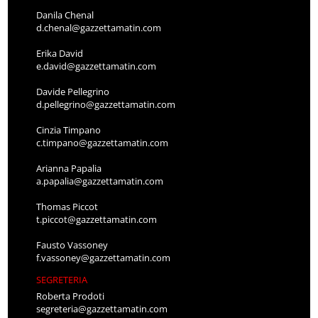
Danila Chenal
d.chenal@gazzettamatin.com
Erika David
e.david@gazzettamatin.com
Davide Pellegrino
d.pellegrino@gazzettamatin.com
Cinzia Timpano
c.timpano@gazzettamatin.com
Arianna Papalia
a.papalia@gazzettamatin.com
Thomas Piccot
t.piccot@gazzettamatin.com
Fausto Vassoney
f.vassoney@gazzettamatin.com
SEGRETERIA
Roberta Prodoti
segreteria@gazzettamatin.com