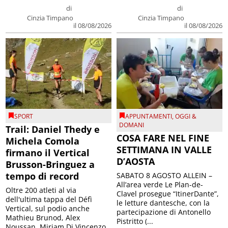
di
di
Cinzia Timpano
Cinzia Timpano
il 08/08/2026
il 08/08/2026
SPORT
APPUNTAMENTI
,
OGGI &
DOMANI
Trail: Daniel Thedy e
COSA FARE NEL FINE
Michela Comola
SETTIMANA IN VALLE
firmano il Vertical
D’AOSTA
Brusson-Bringuez a
tempo di record
SABATO 8 AGOSTO ALLEIN –
All’area verde Le Plan-de-
Oltre 200 atleti al via
Clavel prosegue “ItinerDante”,
dell'ultima tappa del Défì
le letture dantesche, con la
Vertical, sul podio anche
partecipazione di Antonello
Mathieu Brunod, Alex
Pistritto (...
Noussan, Miriam Di Vincenzo