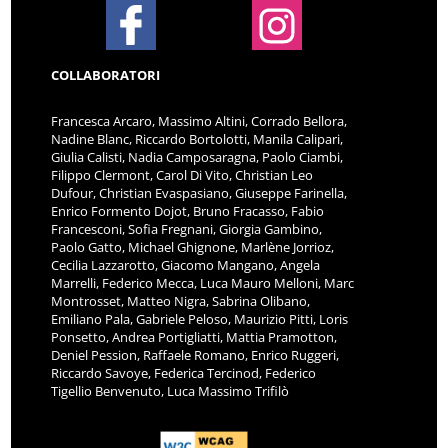
COLLABORATORI
Francesca Arcaro, Massimo Altini, Corrado Bellora,
Nadine Blanc, Riccardo Bortolotti, Manila Calipari,
Giulia Calisti, Nadia Camposaragna, Paolo Ciambi,
Filippo Clermont, Carol Di Vito, Christian Leo
Dufour, Christian Evaspasiano, Giuseppe Farinella,
Enrico Formento Dojot, Bruno Fracasso, Fabio
Francesconi, Sofia Fregnani, Giorgia Gambino,
Paolo Gatto, Michael Ghignone, Marlène Jorrioz,
Cecilia Lazzarotto, Giacomo Mangano, Angela
Marrelli, Federico Mecca, Luca Mauro Melloni, Marc
Montrosset, Matteo Nigra, Sabrina Olibano,
Emiliano Pala, Gabriele Peloso, Maurizio Pitti, Loris
Ponsetto, Andrea Portigliatti, Mattia Pramotton,
Deniel Pession, Raffaele Romano, Enrico Ruggeri,
Riccardo Savoye, Federica Tercinod, Federico
Tigellio Benvenuto, Luca Massimo Trifilò