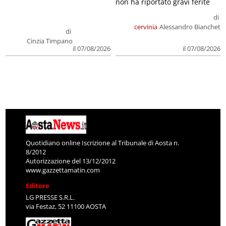
non ha riportato gravi ferite
di
cervinia
Alessandro Bianchet
di
Cinzia Timpano
il 07/08/2026
il 07/08/2026
Quotidiano online Iscrizione al Tribunale di Aosta n.
8/2012
Autorizzazione del 13/12/2012
www.gazzettamatin.com
Editore
LG PRESSE S.R.L.
via Festaz, 52 11100 AOSTA