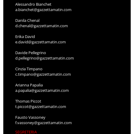
Alessandro Bianchet
a.bianchet@gazzettamatin.com
Danila Chenal
d.chenal@gazzettamatin.com
Erika David
e.david@gazzettamatin.com
Davide Pellegrino
d.pellegrino@gazzettamatin.com
Cinzia Timpano
c.timpano@gazzettamatin.com
Arianna Papalia
a.papalia@gazzettamatin.com
Thomas Piccot
t.piccot@gazzettamatin.com
Fausto Vassoney
f.vassoney@gazzettamatin.com
SEGRETERIA