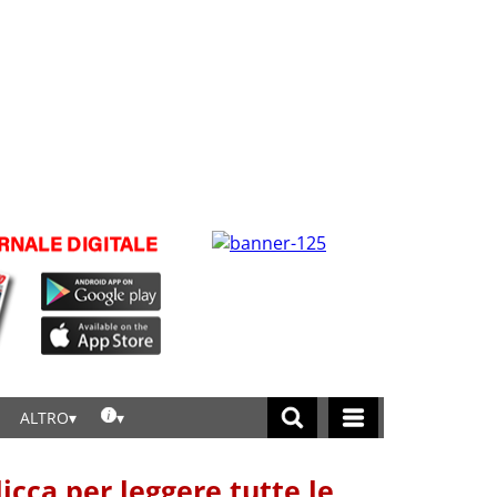
ALTRO
licca per leggere tutte le