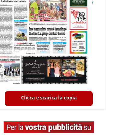
Clicca e scarica la copia