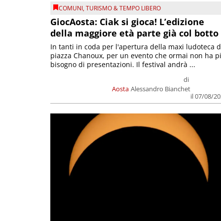
COMUNI
,
TURISMO & TEMPO LIBERO
GiocAosta: Ciak si gioca! L’edizione
della maggiore età parte già col botto
In tanti in coda per l'apertura della maxi ludoteca d
piazza Chanoux, per un evento che ormai non ha p
bisogno di presentazioni. Il festival andrà ...
di
Aosta
Alessandro Bianchet
il 07/08/2