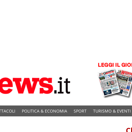
TTACOLI
POLITICA & ECONOMIA
SPORT
TURISMO & EVENTI
C