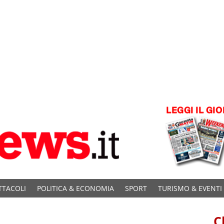
TTACOLI
POLITICA & ECONOMIA
SPORT
TURISMO & EVENTI
C