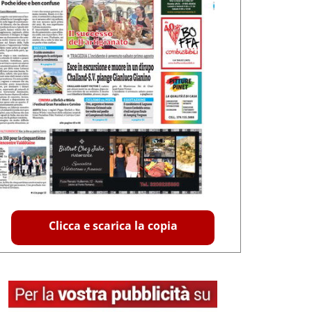
Clicca e scarica la copia