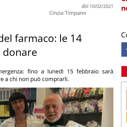
di
il
10/02/2021
n
Cinzia Timpano
C
del farmaco: le 14
ò donare
mergenza: fino a lunedì 15 febbraio sarà
e a chi non può comprarli.