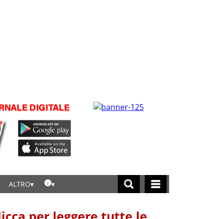
ALTRO
licca per leggere tutte le