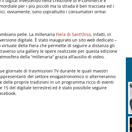
o il digital investendo nella creazione di e-commerce e
ordiale per i più piccoli ma la strada è ben tracciata ed i
lici, ovviamente, sono soprattutto i consumatori ormai
cambiano pelle. La millenaria
Fiera di Sant’Orso
, infatti, in
ersione digitale. È stato inaugurato un sito web dedicato –
 virtuale della Fiera che permette di seguire a distanza gli
ttraverso una gallery le opere realizzate per questa edizione
tmosfera della “millenaria” grazia all’ausilio di video,
e giornate di trasmissioni TV durante le quali maestri
ti, rappresentanti del settore enogastronomico si alterneranno
 e delle proprie tradizioni in un programma ricco di eventi
 15 del digitale terrestre) ed è stato possibile seguire
Facebook.