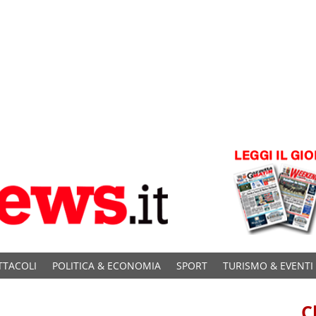
TTACOLI
POLITICA & ECONOMIA
SPORT
TURISMO & EVENTI
C