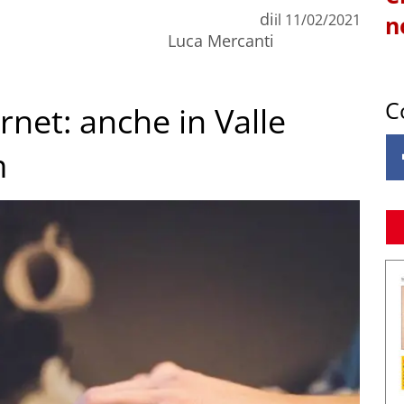
di
il
11/02/2021
n
Luca Mercanti
C
ernet: anche in Valle
m