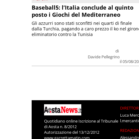
Baseball5: l’Italia conclude al quinto
posto i Giochi del Mediterraneo
Gli azzurri sono stati sconfitti nei quarti di finale
dalla Turchia, pagando a caro prezzo il ko nel giron
eliminatorio contro la Tunisia
di
Davide Pellegrino
il 05/08/2
DIRETTOR
Luca Merc
l.mercant
Quotidiano online Iscrizione al Tribunale
di Aosta n. 8/2012
REDAZIO
Autorizzazione del 13/12/2012
Alessandr
www.gazzettamatin.com