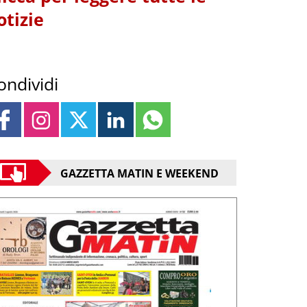
otizie
ondividi
GAZZETTA MATIN E WEEKEND