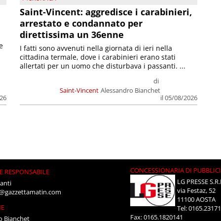
Saint-Vincent: aggredisce i carabinieri,
arrestato e condannato per
direttissima un 36enne
e
I fatti sono avvenuti nella giornata di ieri nella
cittadina termale, dove i carabinieri erano stati
allertati per un uomo che disturbava i passanti. ...
di
Saint-Vincent
Alessandro Bianchet
026
il 05/08/2026
CONCESSIONARIA DI PUBBLIC
E RESPONSABILE
LG PRESSE S.R.
anti
via Festaz, 52
i@gazzettamatin.com
11100 AOSTA
NE
Tel: 0165.2317
Fax: 0165.1820141
o Bianchet