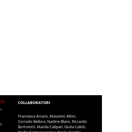
ITÀ
COLLABORATORI
L.
Francesca Arcaro, Massimo Altini,
Corrado Bellora, Nadine Blanc, Riccardo
11
Bortolotti, Manila Calipari, Giulia Calisti,
Nadia Camposaragna, Paolo Ciambi,