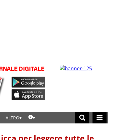
ALTRO
licca per leggere tutte le