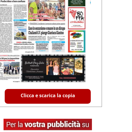
Clicca e scarica la copia