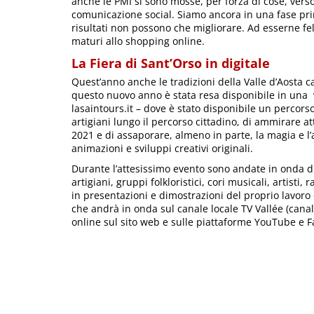
anche le PMI si sono mosse, per forza di cose, vers
comunicazione social. Siamo ancora in una fase prim
risultati non possono che migliorare. Ad esserne fe
maturi allo shopping online.
La Fiera di Sant’Orso in digitale
Quest’anno anche le tradizioni della Valle d’Aosta 
questo nuovo anno è stata resa disponibile in una v
lasaintours.it – dove è stato disponibile un percorso
artigiani lungo il percorso cittadino, di ammirare a
2021 e di assaporare, almeno in parte, la magia e l’a
animazioni e sviluppi creativi originali.
Durante l’attesissimo evento sono andate in onda du
artigiani, gruppi folkloristici, cori musicali, artis
in presentazioni e dimostrazioni del proprio lavoro
che andrà in onda sul canale locale TV Vallée (canale
online sul sito web e sulle piattaforme YouTube e 