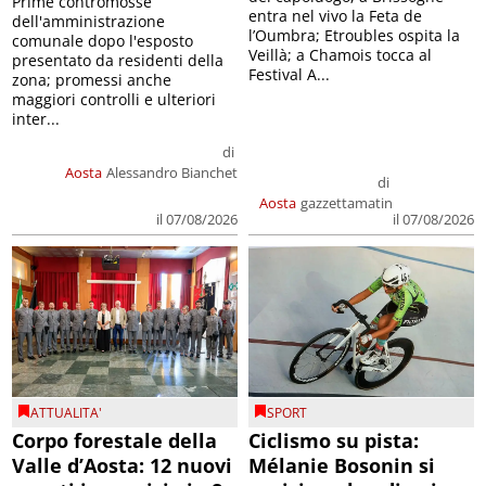
Prime contromosse
entra nel vivo la Feta de
dell'amministrazione
l’Oumbra; Etroubles ospita la
comunale dopo l'esposto
Veillà; a Chamois tocca al
presentato da residenti della
Festival A...
zona; promessi anche
maggiori controlli e ulteriori
inter...
di
Aosta
Alessandro Bianchet
di
Aosta
gazzettamatin
il 07/08/2026
il 07/08/2026
ATTUALITA'
SPORT
Corpo forestale della
Ciclismo su pista:
Valle d’Aosta: 12 nuovi
Mélanie Bosonin si