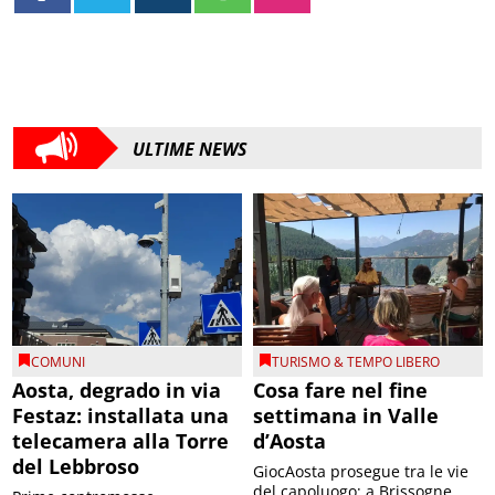
ULTIME NEWS
COMUNI
TURISMO & TEMPO LIBERO
Aosta, degrado in via
Cosa fare nel fine
Festaz: installata una
settimana in Valle
telecamera alla Torre
d’Aosta
del Lebbroso
GiocAosta prosegue tra le vie
del capoluogo; a Brissogne