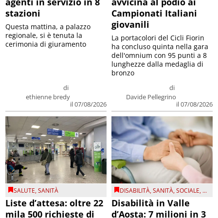
agenti in servizio in 8
avvicina al podio ai
stazioni
Campionati Italiani
giovanili
Questa mattina, a palazzo
regionale, si è tenuta la
La portacolori del Cicli Fiorin
cerimonia di giuramento
ha concluso quinta nella gara
dell'omnium con 95 punti a 8
lunghezze dalla medaglia di
bronzo
di
di
ethienne bredy
Davide Pellegrino
il 07/08/2026
il 07/08/2026
SALUTE
,
SANITÀ
DISABILITÀ
,
SANITÀ
,
SOCIALE
, ...
Liste d’attesa: oltre 22
Disabilità in Valle
mila 500 richieste di
d’Aosta: 7 milioni in 3