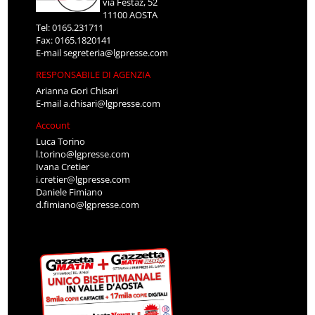
via Festaz, 52
11100 AOSTA
Tel: 0165.231711
Fax: 0165.1820141
E-mail
segreteria@lgpresse.com
RESPONSABILE DI AGENZIA
Arianna Gori Chisari
E-mail
a.chisari@lgpresse.com
Account
Luca Torino
l.torino@lgpresse.com
Ivana Cretier
i.cretier@lgpresse.com
Daniele Fimiano
d.fimiano@lgpresse.com