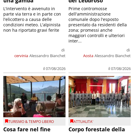
una gamba
del Lebbroso
L'intervento è avvenuto in
Prime contromosse
parte via terra e in parte con
dell'amministrazione
l'elicottero a causa delle
comunale dopo l'esposto
condizioni meteo. L'alpinista
presentato da residenti della
non ha riportato gravi ferite
zona; promessi anche
maggiori controlli e ulteriori
inter...
di
di
cervinia
Alessandro Bianchet
Aosta
Alessandro Bianchet
il 07/08/2026
il 07/08/2026
TURISMO & TEMPO LIBERO
ATTUALITA'
Cosa fare nel fine
Corpo forestale della