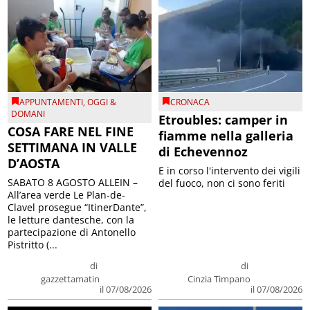
APPUNTAMENTI
,
OGGI &
CRONACA
DOMANI
Etroubles: camper in
COSA FARE NEL FINE
fiamme nella galleria
SETTIMANA IN VALLE
di Echevennoz
D’AOSTA
E in corso l'intervento dei vigili
SABATO 8 AGOSTO ALLEIN –
del fuoco, non ci sono feriti
All’area verde Le Plan-de-
Clavel prosegue “ItinerDante”,
le letture dantesche, con la
partecipazione di Antonello
Pistritto (...
di
di
gazzettamatin
Cinzia Timpano
il 07/08/2026
il 07/08/2026