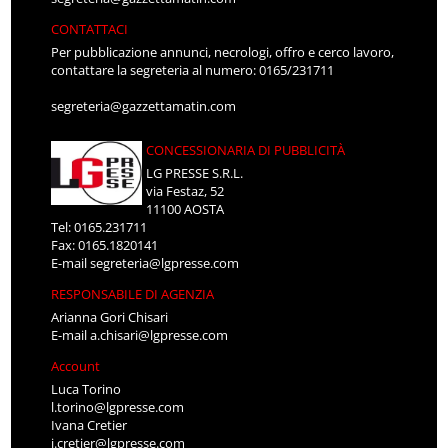
CONTATTACI
Per pubblicazione annunci, necrologi, offro e cerco lavoro,
contattare la segreteria al numero: 0165/231711
segreteria@gazzettamatin.com
CONCESSIONARIA DI PUBBLICITÀ
LG PRESSE S.R.L.
via Festaz, 52
11100 AOSTA
Tel: 0165.231711
Fax: 0165.1820141
E-mail
segreteria@lgpresse.com
RESPONSABILE DI AGENZIA
Arianna Gori Chisari
E-mail
a.chisari@lgpresse.com
Account
Luca Torino
l.torino@lgpresse.com
Ivana Cretier
i.cretier@lgpresse.com