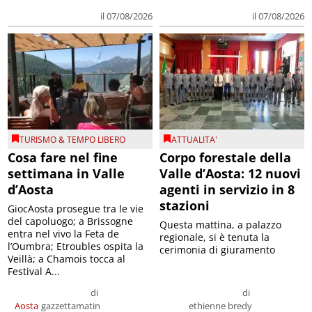
il 07/08/2026
il 07/08/2026
TURISMO & TEMPO LIBERO
ATTUALITA'
Cosa fare nel fine
Corpo forestale della
settimana in Valle
Valle d’Aosta: 12 nuovi
d’Aosta
agenti in servizio in 8
stazioni
GiocAosta prosegue tra le vie
del capoluogo; a Brissogne
Questa mattina, a palazzo
entra nel vivo la Feta de
regionale, si è tenuta la
l’Oumbra; Etroubles ospita la
cerimonia di giuramento
Veillà; a Chamois tocca al
Festival A...
di
di
Aosta
gazzettamatin
ethienne bredy