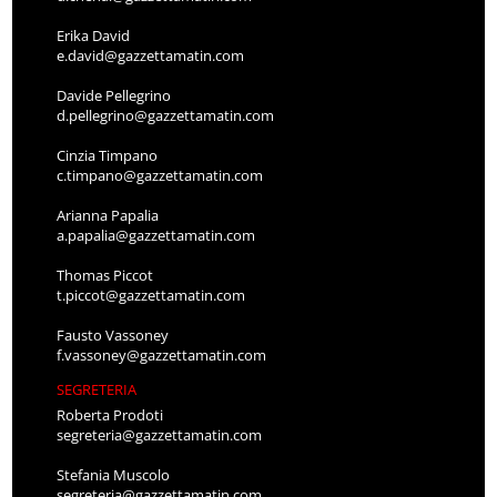
Erika David
e.david@gazzettamatin.com
Davide Pellegrino
d.pellegrino@gazzettamatin.com
Cinzia Timpano
c.timpano@gazzettamatin.com
Arianna Papalia
a.papalia@gazzettamatin.com
Thomas Piccot
t.piccot@gazzettamatin.com
Fausto Vassoney
f.vassoney@gazzettamatin.com
SEGRETERIA
Roberta Prodoti
segreteria@gazzettamatin.com
Stefania Muscolo
segreteria@gazzettamatin.com