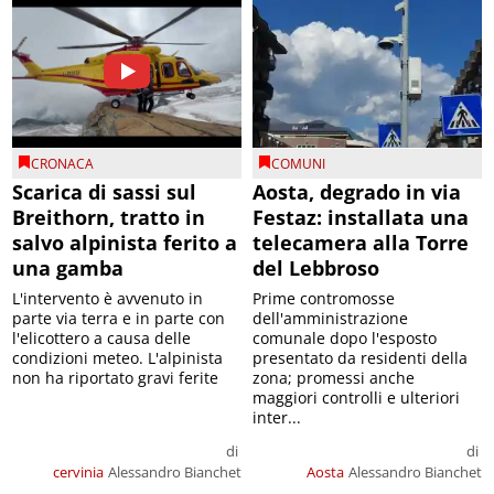
CRONACA
COMUNI
Scarica di sassi sul
Aosta, degrado in via
Breithorn, tratto in
Festaz: installata una
salvo alpinista ferito a
telecamera alla Torre
una gamba
del Lebbroso
L'intervento è avvenuto in
Prime contromosse
parte via terra e in parte con
dell'amministrazione
l'elicottero a causa delle
comunale dopo l'esposto
condizioni meteo. L'alpinista
presentato da residenti della
non ha riportato gravi ferite
zona; promessi anche
maggiori controlli e ulteriori
inter...
di
di
cervinia
Alessandro Bianchet
Aosta
Alessandro Bianchet