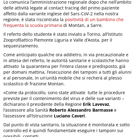
Lo comunica l’amministrazione regionale dopo che nell’ambito
delle attività legate al contact tracing del primo paziente
affetto dalla variante inglese del Sars-CoV-2 nella nostra
regione, è stata riscontrata la
positività di un bambino che
frequenta la scuola primaria
di Montan, a Sarre.
Il referto dello studente è stato inviato a Torino, all’Istituto
Zooprofilattico Piemonte Liguria e Valle d’Aosta, per il
sequenziamento.
Come anticipato qualche ora addietro, in via precauzionale e
in attesa del referto, le autorità sanitarie e scolastiche hanno
attivato la quarantena per l’intera classe e predisposto, già
per domani mattina, l’esecuzione dei tamponi a tutti gli alunni
e al personale, in un’unità mobile che si recherà al plesso
scolastico di frazione Montan.
«Come da protocollo, sono state attivate tutte le procedure
previste per il contenimento del virus e delle sue varianti –
dichiarano il presidente della Regione
Erik Lavevaz
,
l’assessore alla Sanità
Roberto Alessandro Barmasse
e
l’assessore all’Istruzione
Luciano Caveri
.
Dal punto di vista sanitario, la situazione è monitorata e sotto
controllo ed è quindi fondamentale eseguire i tamponi sui
possibili contatti.