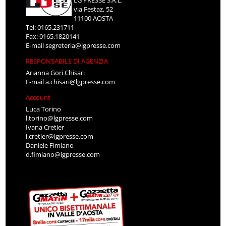
LG PRESSE S.R.L.
via Festaz, 52
11100 AOSTA
Tel: 0165.231711
Fax: 0165.1820141
E-mail
segreteria@lgpresse.com
RESPONSABILE DI AGENZIA
Arianna Gori Chisari
E-mail
a.chisari@lgpresse.com
Account
Luca Torino
l.torino@lgpresse.com
Ivana Cretier
i.cretier@lgpresse.com
Daniele Fimiano
d.fimiano@lgpresse.com