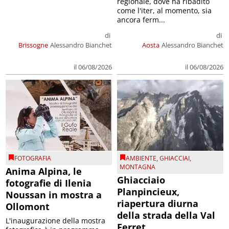
regionale, dove ha ribadito
come l'iter, al momento, sia
ancora ferm...
di
di
Brissogne
Alessandro Bianchet
Aosta
Alessandro Bianchet
il 06/08/2026
il 06/08/2026
FOTOGRAFIA
AMBIENTE
,
GHIACCIAI
,
MONTAGNA
Anima Alpina, le
Ghiacciaio
fotografie di Ilenia
Planpincieux,
Noussan in mostra a
riapertura diurna
Ollomont
della strada della Val
L'inaugurazione della mostra
Ferret