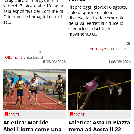
fotografica è in programma
venerdì 7 agosto alle 18, nella
Riapre oggi, giovedì 6 agosto,
sala espositiva del Comune di
solo di giorno e solo in
Ollomont; le immagini esposte
discesa, la strada comunale
sa...
della Val Ferret; si riduce lo
scenario di rischio, in
movimento u...
di
Courmayeur
Erika David
di
Ollomont
Erika David
il 06/08/2026
il 06/08/2026
SPORT
SPORT
Atletica: Matilde
Atletica: Asta in Piazza
Abelli lotta come una
torna ad Aosta il 22