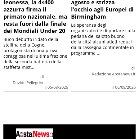
leonessa, la 4×400
agosto e strizza
azzurra firma il
l’occhio agli Europei di
primato nazionale, ma
Birmingham
resta fuori dalla finale
La speranza degli
dei Mondiali Under 20
organizzatori è di portare sulla
pedana del salotto buono
Buon debutto iridato della
della città alcuni atleti reduci
stellina della Cogne,
dalla rassegna continentale in
protagonista di una prova
programma ...
coraggiosa nell'ultima frazione
della seconda batteria della
staffetta mist...
di
Redazione Aostanews.it
di
Davide Pellegrino
il 06/08/2026
il 06/08/2026