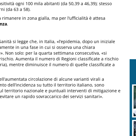
sitività ogni 100 mila abitanti (da 50,39 a 46,39); stesso
rni (da 63 a 58).
a rimanere in zona gialla, ma per l’ufficialità è attesa
nza
.
Sanità si legge che, in Italia, «l’epidemia, dopo un iniziale
mente in una fase in cui si osserva una chiara
». Non solo: per la quarta settimana consecutiva, «si
ischio. Aumenta il numero di Regioni classificate a rischio
a), mentre diminuisce il numero di quelle classificate a
ll’aumentata circolazione di alcune varianti virali a
o dell’incidenza su tutto il territorio italiano, sono
l territorio nazionale e puntuali interventi di mitigazione e
vitare un rapido sovraccarico dei servizi sanitari».