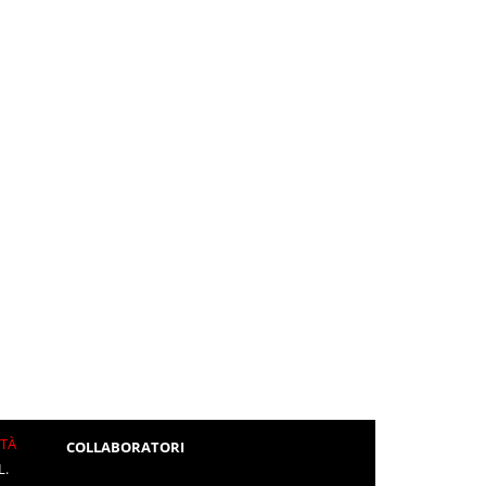
ITÀ
COLLABORATORI
L.