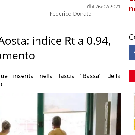
di
il
26/02/2021
n
Federico Donato
C
Aosta: indice Rt a 0.94,
aumento
e inserita nella fascia "Bassa" della
o