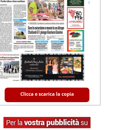
Clicca e scarica la copia