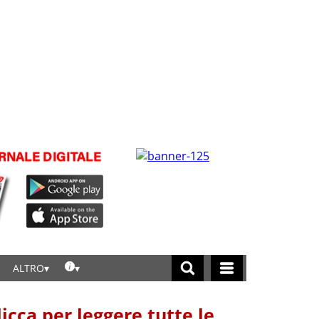
ALTRO
licca per leggere tutte le