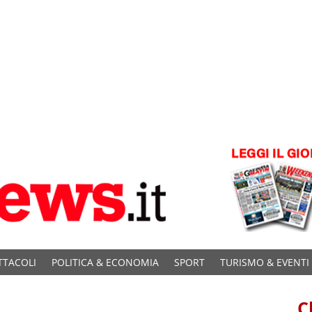
TTACOLI
POLITICA & ECONOMIA
SPORT
TURISMO & EVENTI
C