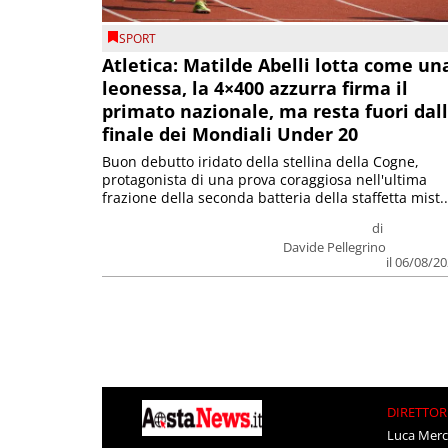
SPORT
Atletica: Matilde Abelli lotta come un
leonessa, la 4×400 azzurra firma il
primato nazionale, ma resta fuori dal
finale dei Mondiali Under 20
Buon debutto iridato della stellina della Cogne,
protagonista di una prova coraggiosa nell'ultima
frazione della seconda batteria della staffetta mist..
di
Davide Pellegrino
il 06/08/2
DIRETTOR
Luca Merc