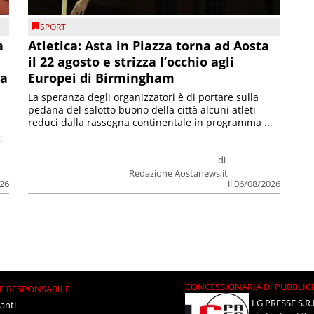
SPORT
a
Atletica: Asta in Piazza torna ad Aosta
il 22 agosto e strizza l’occhio agli
la
Europei di Birmingham
La speranza degli organizzatori è di portare sulla
pedana del salotto buono della città alcuni atleti
reduci dalla rassegna continentale in programma ...
.
di
Redazione Aostanews.it
026
il 06/08/2026
CONCESSIONARIA DI PUBBLIC
E RESPONSABILE
LG PRESSE S.R.
anti