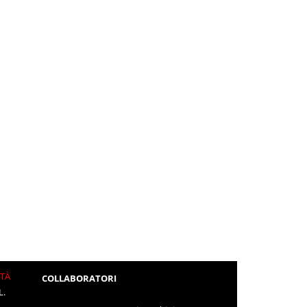
ITÀ
COLLABORATORI
L.