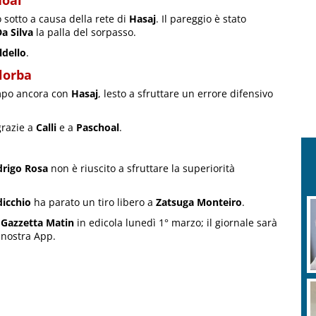
hoal
to sotto a causa della rete di
Hasaj
. Il pareggio è stato
a Silva
la palla del sorpasso.
ldello
.
llorba
empo ancora con
Hasaj
, lesto a sfruttare un errore difensivo
grazie a
Calli
e a
Paschoal
.
rigo Rosa
non è riuscito a sfruttare la superiorità
dicchio
ha parato un tiro libero a
Zatsuga Monteiro
.
u
Gazzetta Matin
in edicola lunedì 1° marzo; il giornale sarà
 nostra App.