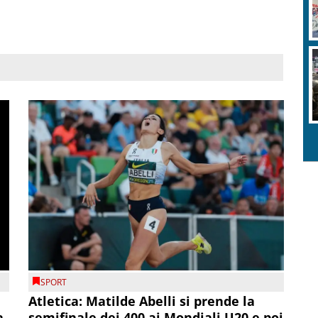
SPORT
Atletica: Matilde Abelli si prende la
a
semifinale dei 400 ai Mondiali U20 e poi