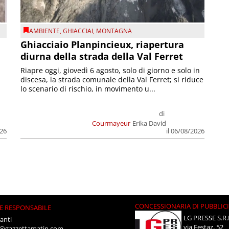
AMBIENTE
,
GHIACCIAI
,
MONTAGNA
Ghiacciaio Planpincieux, riapertura
diurna della strada della Val Ferret
Riapre oggi, giovedì 6 agosto, solo di giorno e solo in
discesa, la strada comunale della Val Ferret; si riduce
lo scenario di rischio, in movimento u...
di
Courmayeur
Erika David
026
il 06/08/2026
CONCESSIONARIA DI PUBBLIC
E RESPONSABILE
LG PRESSE S.R.
anti
via Festaz, 52
i@gazzettamatin.com