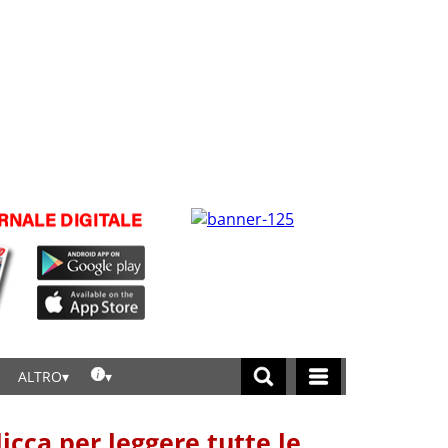
ALTRO
licca per leggere tutte le