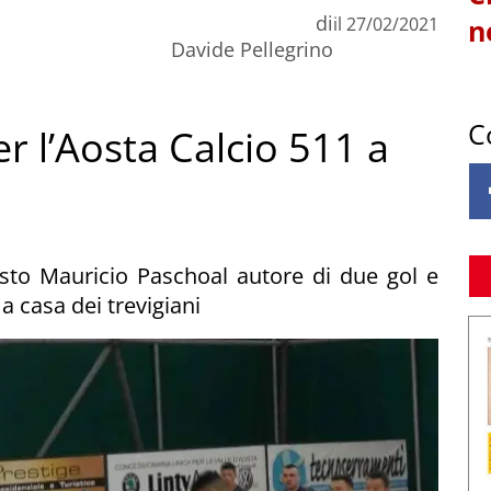
di
il
27/02/2021
n
Davide Pellegrino
C
er l’Aosta Calcio 511 a
uisto Mauricio Paschoal autore di due gol e
 a casa dei trevigiani