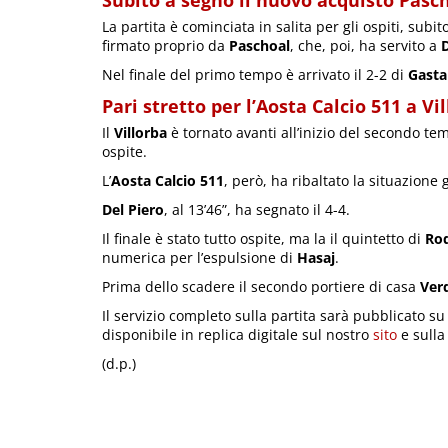
Subito a segno il nuovo acquisto Pasc
La partita è cominciata in salita per gli ospiti, subi
firmato proprio da
Paschoal
, che, poi, ha servito a
D
Nel finale del primo tempo è arrivato il 2-2 di
Gasta
Pari stretto per l’Aosta Calcio 511 a Vi
Il
Villorba
è tornato avanti all’inizio del secondo t
ospite.
L’
Aosta Calcio 511
, però, ha ribaltato la situazione 
Del Piero
, al 13’46”, ha segnato il 4-4.
Il finale è stato tutto ospite, ma la il quintetto di
Rod
numerica per l’espulsione di
Hasaj
.
Prima dello scadere il secondo portiere di casa
Ver
Il servizio completo sulla partita sarà pubblicato s
disponibile in replica digitale sul nostro
sito
e sulla
(d.p.)