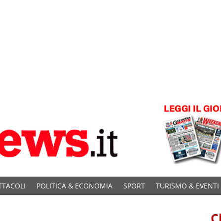
TTACOLI
POLITICA & ECONOMIA
SPORT
TURISMO & EVENTI
C