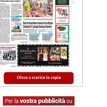
Clicca e scarica la copia