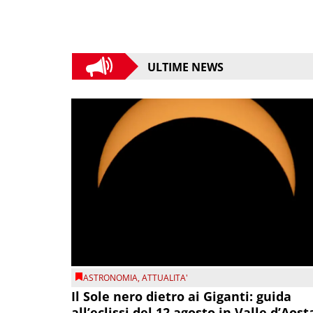
ULTIME NEWS
ASTRONOMIA
,
ATTUALITA'
Il Sole nero dietro ai Giganti: guida
all’eclissi del 12 agosto in Valle d’Aost