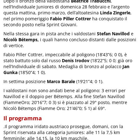
Dopo il bronzo della valdostana
Beatrice Trabucchi
,
nell’Individuale Juniores di domenica 28 febbraio e l’argento
questa mattina, primo marzo, dell’altoatesina
Linda Zingerle
,
nel primo pomeriggio
Fabio Piller Cottrer
ha conquistato il
secondo posto nella Sprint Giovani.
Nella stessa gara in pista anche i valdostani
Stefan Navillod
e
Nicolò Bétemps,
i quali hanno concluso distanti dalle posizioni
di vertice.
Fabio Piller Cottrer, impeccabile al poligono (18’43”6; 0 0), è
stato battuto solo dal russo
Denis Irodov
(18’22”5; 0 0; già oro
nell’Individuale di sabato. Medaglia di bronzo al polacco
Jan
Gunka
(18’50”4; 1 0).
In settima posizione
Marco Barale
(19’21”4; 0 1).
I valdostani non sono andati bene al poligono: 3 errori per
Navillod e il doppio per Bétemps. Alla fine Stefan Navillod
(FiammeOro; 20’16”7; 0 3) si è piazzato al 29° posto, mentre
Nicolò Bétemps (Fiamme Oro; 21’46”0; 5 1) al 69°.
Il programma
.Il programma iridato austriaco prosegue, domani, con la
Sprint riservata alla categoria Juniores: alle 11 la 7,5 km
femminile; alle 14.15, la 10 km maschile.