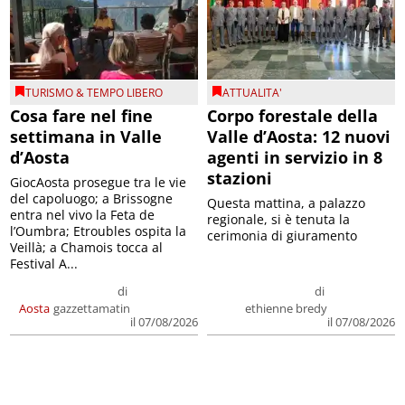
TURISMO & TEMPO LIBERO
ATTUALITA'
Cosa fare nel fine
Corpo forestale della
settimana in Valle
Valle d’Aosta: 12 nuovi
d’Aosta
agenti in servizio in 8
stazioni
GiocAosta prosegue tra le vie
del capoluogo; a Brissogne
Questa mattina, a palazzo
entra nel vivo la Feta de
regionale, si è tenuta la
l’Oumbra; Etroubles ospita la
cerimonia di giuramento
Veillà; a Chamois tocca al
Festival A...
di
di
Aosta
gazzettamatin
ethienne bredy
il 07/08/2026
il 07/08/2026