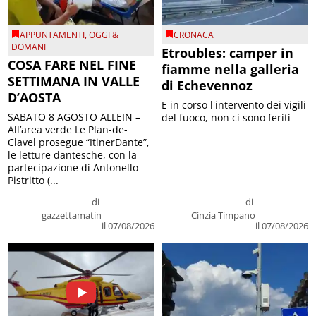
APPUNTAMENTI
,
OGGI &
CRONACA
DOMANI
Etroubles: camper in
COSA FARE NEL FINE
fiamme nella galleria
SETTIMANA IN VALLE
di Echevennoz
D’AOSTA
E in corso l'intervento dei vigili
SABATO 8 AGOSTO ALLEIN –
del fuoco, non ci sono feriti
All’area verde Le Plan-de-
Clavel prosegue “ItinerDante”,
le letture dantesche, con la
partecipazione di Antonello
Pistritto (...
di
di
gazzettamatin
Cinzia Timpano
il 07/08/2026
il 07/08/2026