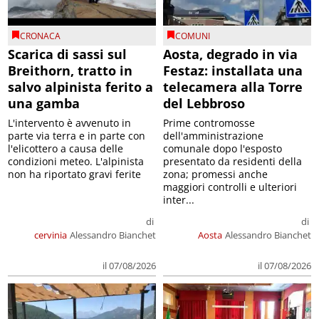
CRONACA
COMUNI
Scarica di sassi sul
Aosta, degrado in via
Breithorn, tratto in
Festaz: installata una
salvo alpinista ferito a
telecamera alla Torre
una gamba
del Lebbroso
L'intervento è avvenuto in
Prime contromosse
parte via terra e in parte con
dell'amministrazione
l'elicottero a causa delle
comunale dopo l'esposto
condizioni meteo. L'alpinista
presentato da residenti della
non ha riportato gravi ferite
zona; promessi anche
maggiori controlli e ulteriori
inter...
di
di
cervinia
Alessandro Bianchet
Aosta
Alessandro Bianchet
il 07/08/2026
il 07/08/2026