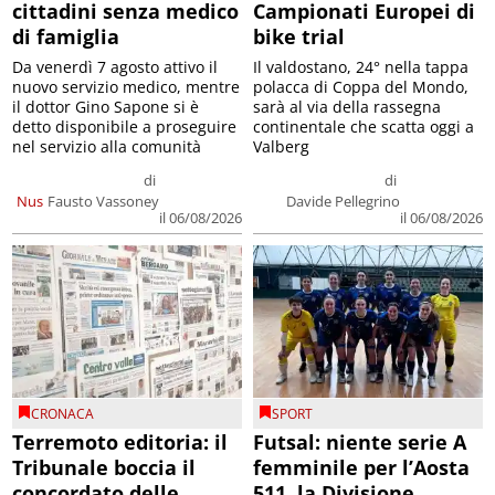
cittadini senza medico
Campionati Europei di
di famiglia
bike trial
Da venerdì 7 agosto attivo il
Il valdostano, 24° nella tappa
nuovo servizio medico, mentre
polacca di Coppa del Mondo,
il dottor Gino Sapone si è
sarà al via della rassegna
detto disponibile a proseguire
continentale che scatta oggi a
nel servizio alla comunità
Valberg
di
di
Nus
Fausto Vassoney
Davide Pellegrino
il 06/08/2026
il 06/08/2026
CRONACA
SPORT
Terremoto editoria: il
Futsal: niente serie A
Tribunale boccia il
femminile per l’Aosta
concordato delle
511, la Divisione