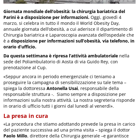
Giornata mondiale dell’obesità: l
a chirurgia bariatrica del
Parini è a disposizione per informazioni.
Oggi, giovedì 4
marzo, si celebra in tutto il mondo il World Obesity Day,
annuale giornata dell’obesità, a cui aderisce il dipartimento di
Chirurgia bariatrica e Laparoscopia avanzata dell’ospedale che
è a
disposizione
per informazioni sull’obesità, via telefono, in
orario d’ufficio.
Da questa settimana è ripresa l’attività ambulatoriale
nella
sede del Poliambulatorio di Aosta di via Guido Rey, con
prenotazione al Cup.
«Seppur ancora in periodo emergenziale ci teniamo a
proseguire la campagna di sensibilizzazione su tale tema –
spiega la dottoressa
Antonella Usai
, responsabile della
responsabile struttura -. Siamo sempre a disposizione per
informazioni sulla nostra attività. La nostra segreteria risponde
in orario di ufficio tutti i giorni dal lunedì al venerdì».
La presa in cura
«La procedura che stiamo adottando prevede la presa in carico
del paziente successiva ad una prima visita – spiega il dottor
Paolo Millo
, direttore della Chirurgia generale –e garantisce