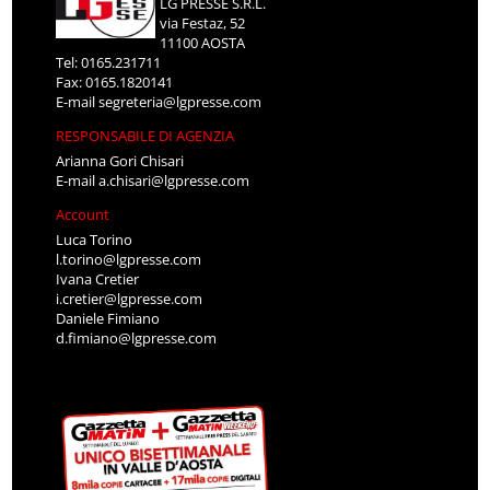
LG PRESSE S.R.L.
via Festaz, 52
11100 AOSTA
Tel: 0165.231711
Fax: 0165.1820141
E-mail
segreteria@lgpresse.com
RESPONSABILE DI AGENZIA
Arianna Gori Chisari
E-mail
a.chisari@lgpresse.com
Account
Luca Torino
l.torino@lgpresse.com
Ivana Cretier
i.cretier@lgpresse.com
Daniele Fimiano
d.fimiano@lgpresse.com