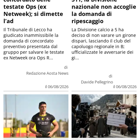
testate Ops (ex
nazionale non accoglie
Netweek); si dimette
la domanda di
l’ad
ripescaggio
Il Tribunale di Lecco ha
La Divisione calcio a 5 ha
giudicato inammissibile la
deciso di non varare un girone
domanda di concordato
dispari, lasciando il club del
preventivo presentata dal
capoluogo regionale in B;
gruppo per salvare le testate
ufficializzate le avversarie dei
ex Netweek ora Ops R...
gi...
di
Redazione Aosta News
di
Davide Pellegrino
il 06/08/2026
il 06/08/2026