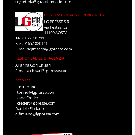
segreteria@gazzettamatin.com
CONCESSIONARIA DI PUBBLICITÀ
LG PRESSE S.R.L.
via Festaz, 52
11100 AOSTA
Tel: 0165.231711
Fax: 0165.1820141
E-mail
segreteria@lgpresse.com
RESPONSABILE DI AGENZIA
Arianna Gori Chisari
E-mail
a.chisari@lgpresse.com
Account
Luca Torino
l.torino@lgpresse.com
Ivana Cretier
i.cretier@lgpresse.com
Daniele Fimiano
d.fimiano@lgpresse.com