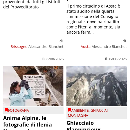
provenienti da tutti gli istituti
Il primo cittadino di Aosta è
del Provveditorato
stato audito nella quarta
commissione del Consiglio
regionale, dove ha ribadito
come l'iter, al momento, sia
ancora ferm...
di
di
Brissogne
Alessandro Bianchet
Aosta
Alessandro Bianchet
il 06/08/2026
il 06/08/2026
FOTOGRAFIA
AMBIENTE
,
GHIACCIAI
,
MONTAGNA
Anima Alpina, le
Ghiacciaio
fotografie di Ilenia
Planpincieux,