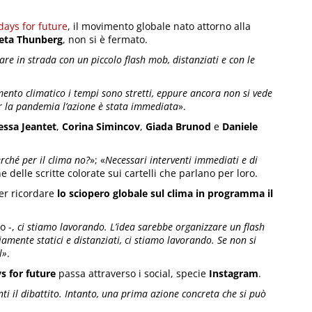
days for future
, il movimento globale nato attorno alla
eta Thunberg
, non si è fermato.
are in strada con un piccolo flash mob, distanziati e con le
ento climatico i tempi sono stretti, eppure ancora non si vede
er la pandemia l’azione è stata immediata
».
essa Jeantet
,
Corina Simincov
,
Giada Brunod
e
Daniele
rché per il clima no?
»; «
Necessari interventi immediati e di
e delle scritte colorate sui cartelli che parlano per loro.
per ricordare
lo sciopero globale sul clima in programma il
o -,
ci stiamo lavorando. L’idea sarebbe organizzare un flash
amente statici e distanziati, ci stiamo lavorando. Se non si
l»
.
s for future
passa attraverso i social, specie
Instagram
.
ti il dibattito. Intanto, una prima azione concreta che si può