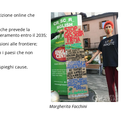
tizione online che
i che prevede la
zzeramento entro il 2035;
ioni alle frontiere;
n i paesi che non
 spieghi cause,
Margherita Facchini