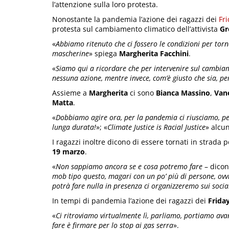
l’attenzione sulla loro protesta.
Nonostante la pandemia l’azione dei ragazzi dei
Fri
protesta sul cambiamento climatico dell’attivista
Gr
«
Abbiamo ritenuto che ci fossero le condizioni per torn
mascherine
» spiega
Margherita Facchini
.
«
Siamo qui a ricordare che per intervenire sul cambiam
nessuna azione, mentre invece, com’è giusto che sia, p
Assieme a
Margherita
ci sono
Bianca Massino
,
Van
Matta
.
«
Dobbiamo agire ora, per la pandemia ci riusciamo, pe
lunga durata!
»; «
Climate Justice is Racial Justice
» alcun
I ragazzi inoltre dicono di essere tornati in strada 
19 marzo
.
«
Non sappiamo ancora se e cosa potremo fare
– dicon
mob tipo questo, magari con un po’ più di persone, ovvi
potrà fare nulla in presenza ci organizzeremo sui socia
In tempi di pandemia l’azione dei ragazzi dei
Friday
«
Ci ritroviamo virtualmente lì, parliamo, portiamo avan
fare è firmare per lo stop ai gas serra
».