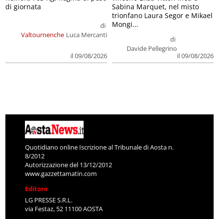
di giornata
Sabina Marquet, nel misto
trionfano Laura Segor e Mikael
Mongi...
di
Valtournenche
Luca Mercanti
di
Davide Pellegrino
il 09/08/2026
il 09/08/2026
Quotidiano online Iscrizione al Tribunale di Aosta n.
8/2012
Autorizzazione del 13/12/2012
www.gazzettamatin.com
Editore
LG PRESSE S.R.L.
via Festaz, 52 11100 AOSTA