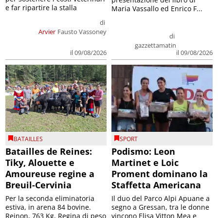
e far ripartire la stalla
Maria Vassallo ed Enrico F...
di
Arvier
Fausto Vassoney
di
gazzettamatin
il 09/08/2026
il 09/08/2026
BATAILLES
SPORT
Batailles de Reines:
Podismo: Leon
Tiky, Alouette e
Martinet e Loic
Amoureuse regine a
Proment dominano la
Breuil-Cervinia
Staffetta Americana
Per la seconda eliminatoria
Il duo del Parco Alpi Apuane a
estiva, in arena 84 bovine.
segno a Gressan, tra le donne
Reinon, 763 Kg, Regina di peso
vincono Elisa Vitton Mea e