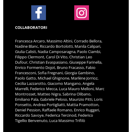
COLLABORATORI
Francesca Arcaro, Massimo Altini, Corrado Bellora,
Nadine Blanc, Riccardo Bortolotti, Manila Calipari,
Giulia Calisti, Nadia Camposaragna, Paolo Ciambi,
Filippo Clermont, Carol Di Vito, Christian Leo
Dufour, Christian Evaspasiano, Giuseppe Farinella,
Enrico Formento Dojot, Bruno Fracasso, Fabio
Francesconi, Sofia Fregnani, Giorgia Gambino,
Paolo Gatto, Michael Ghignone, Marlène Jorrioz,
Cecilia Lazzarotto, Giacomo Mangano, Angela
Marrelli, Federico Mecca, Luca Mauro Melloni, Marc
Montrosset, Matteo Nigra, Sabrina Olibano,
Emiliano Pala, Gabriele Peloso, Maurizio Pitti, Loris
Ponsetto, Andrea Portigliatti, Mattia Pramotton,
Deniel Pession, Raffaele Romano, Enrico Ruggeri,
Riccardo Savoye, Federica Tercinod, Federico
Tigellio Benvenuto, Luca Massimo Trifilò