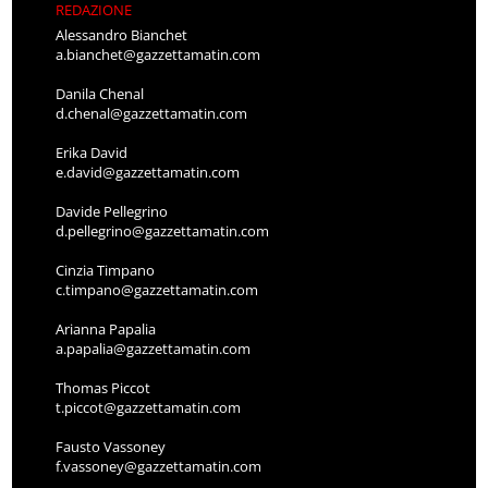
REDAZIONE
Alessandro Bianchet
a.bianchet@gazzettamatin.com
Danila Chenal
d.chenal@gazzettamatin.com
Erika David
e.david@gazzettamatin.com
Davide Pellegrino
d.pellegrino@gazzettamatin.com
Cinzia Timpano
c.timpano@gazzettamatin.com
Arianna Papalia
a.papalia@gazzettamatin.com
Thomas Piccot
t.piccot@gazzettamatin.com
Fausto Vassoney
f.vassoney@gazzettamatin.com