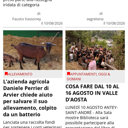
iridata di categoria
di
di
Fausto Vassoney
segreteria
il 10/08/2026
il 10/08/2026
ALLEVAMENTO
APPUNTAMENTI
,
OGGI &
DOMANI
L’azienda agricola
COSA FARE DAL 10 AL
Daniele Perrier di
16 AGOSTO IN VALLE
Arvier chiede aiuto
D’AOSTA
per salvare il suo
allevamento, colpito
LUNEDÌ 10 AGOSTO ANTEY-
SAINT-ANDRÉ - Alla Sala
da un batterio
mostre Biblioteca sarà
Lanciata una raccolta fondi
possibile partecipare alla
per sostenere i costi veterinari
presentazione del libro di