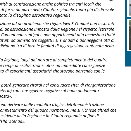
arità di considerazione anche politica tra enti locali che
o di forza da parte della Giunta regionale, tanto più disdicevole
tato la disciplina associativa regionale»
.
luzione ad un problema che riguardava 3 Comuni non associati
di un’associazione imposta dalla Regione nel rispetto letterale
i Comuni non contigui e non appartenenti alla medesima Unité,
ituiti da almeno tre soggetti), si è andati a danneggiare atti di
idono tra di loro le finalità di aggregazione contenute nella
ella Regione, lungi dal portare al completamento del quadro
ei tempi di realizzazione, oltre ad immediate conseguenze
nto di esperimenti associativi che stavano partendo con le
 potrà generare ritardi nel concludere l’iter di riorganizzazione
egreteria) con conseguenze negative sul buon andamento
’Aosta»
.
ssono derivare dalle modalità d’agire dell’Amministrazione
l completamento del quadro normativo, ma si richiede altresì che
esidente della Regione e la Giunta regionale al fine di
della vicenda
».