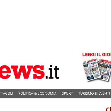
TTACOLI
POLITICA & ECONOMIA
SPORT
TURISMO & EVENTI
C