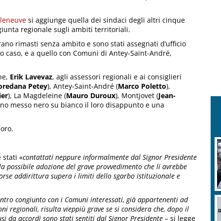
lleneuve
si aggiunge quella dei sindaci degli altri cinque
unta regionale sugli ambiti territoriali.
no rimasti senza ambito e sono stati assegnati d’ufficio
o caso, e a quello con Comuni di Antey-Saint-André,
one,
Erik Lavevaz
, agli assessori regionali e ai consiglieri
oredana Petey
), Antey-Saint-André (
Marco Poletto
),
ier
), La Magdeleine (
Mauro Duroux
), Montjovet (
Jean-
nno messo nero su bianco il loro disappunto e una
oro.
 stati «
contattati neppure informalmente dal Signor Presidente
lla possibile adozione del grave provvedimento che li avrebbe
rse addirittura supera i limiti dello sgarbo istituzionale e
ntro congiunto con i Comuni interessati, già appartenenti ad
ni regionali, risulta vieppiù grave se si considera che, dopo il
si da accordi sono stati sentiti dal Signor Presidente
– si legge