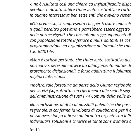
-;
ne è risultata così una chiara ed ingiustificabile disp
avrebbero dovuto subire l’intervento sostitutivo e l’att
in quanto interessava ben sette enti che avevano rispet
«
Ciò premesso, si rappresenta che, per trovare una so
(i quali peraltro potevano e potrebbero essere oggetto 
delle norme vigenti, che consentono raggruppamenti d
con popolazione totale inferiore a mille abitanti se cost
programmazione ed organizzazione di Comuni che condiv
L.R. 6/2014
».
«N
on è escluso pertanto che l’intervento sostitutivo d
normativo, determini invece un allungamento inutile d
gravemente disfunzionali, e forse addirittura il fallime
migliori intenzioni»
.
«
Inoltre, tale forzatura da parte della Giunta regionale
dei servizi (soprattutto con riferimento alle sedi di s
dell’amministrazione di tutti i 74 Comuni della Valle d
«
In conclusione, al di là di possibili polemiche che po
regionale, si conferma la volontà di collaborare per i
possa avere luogo a breve un incontro urgente con il Pr
individuare soluzioni e chiarire le tante zone d’ombra 
(e.d.)