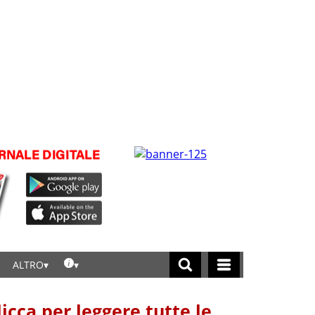
ALTRO
licca per leggere tutte le