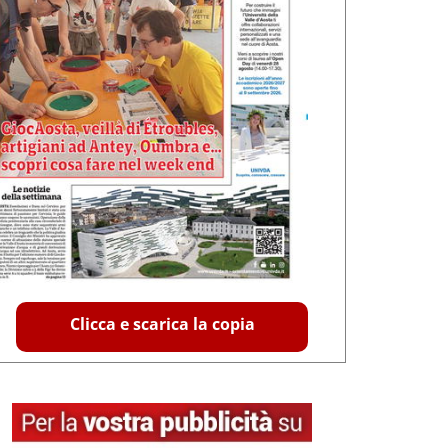
Clicca e scarica la copia