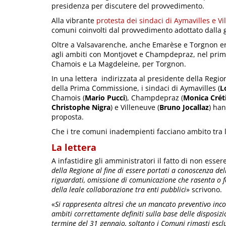
presidenza per discutere del provvedimento.
Alla vibrante
protesta dei sindaci di Aymavilles e Vi
comuni coinvolti dal provvedimento adottato dalla gi
Oltre a Valsavarenche, anche Emarèse e Torgnon era
agli ambiti con Montjovet e Champdepraz, nel prim
Chamois e La Magdeleine, per Torgnon.
In una lettera indirizzata al presidente della Regi
della Prima Commissione, i sindaci di Aymavilles (
L
Chamois (
Mario Pucci
), Champdepraz (
Monica Crét
Christophe Nigra
) e Villeneuve (
Bruno Jocallaz
) ha
proposta.
Che i tre comuni inadempienti facciano ambito tra l
La lettera
A infastidire gli amministratori il fatto di non essere
della Regione al fine di essere portati a conoscenza de
riguardati, omissione di comunicazione che rasenta o fo
della leale collaborazione tra enti pubblici
» scrivono.
«
Si rappresenta altresì che un mancato preventivo inco
ambiti correttamente definiti sulla base delle disposizio
termine del 31 gennaio, soltanto i Comuni rimasti esclu