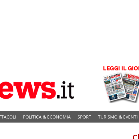
TTACOLI
POLITICA & ECONOMIA
SPORT
TURISMO & EVENTI
C