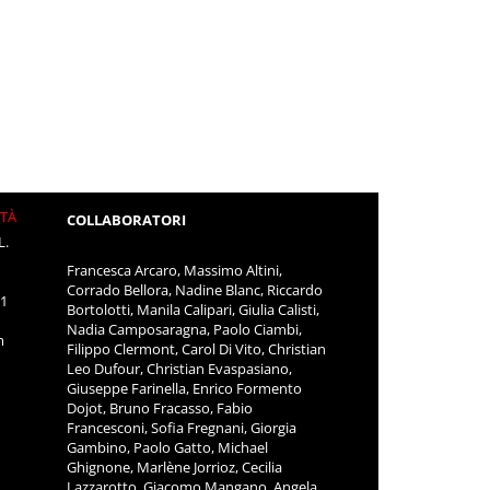
ITÀ
COLLABORATORI
L.
Francesca Arcaro, Massimo Altini,
Corrado Bellora, Nadine Blanc, Riccardo
11
Bortolotti, Manila Calipari, Giulia Calisti,
Nadia Camposaragna, Paolo Ciambi,
m
Filippo Clermont, Carol Di Vito, Christian
Leo Dufour, Christian Evaspasiano,
Giuseppe Farinella, Enrico Formento
Dojot, Bruno Fracasso, Fabio
Francesconi, Sofia Fregnani, Giorgia
Gambino, Paolo Gatto, Michael
Ghignone, Marlène Jorrioz, Cecilia
Lazzarotto, Giacomo Mangano, Angela