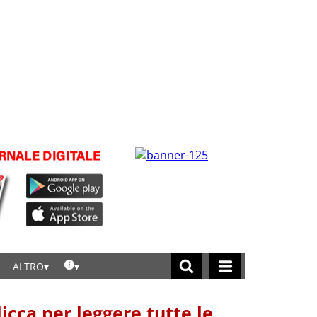
ALTRO
licca per leggere tutte le