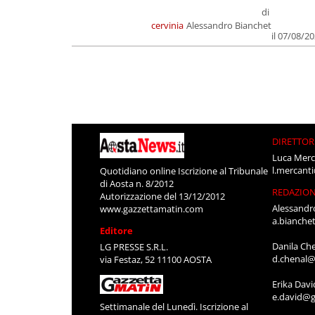
di
cervinia
Alessandro Bianchet
il 07/08/2
DIRETTOR
Luca Merc
l.mercant
Quotidiano online Iscrizione al Tribunale
di Aosta n. 8/2012
REDAZIO
Autorizzazione del 13/12/2012
Alessandr
www.gazzettamatin.com
a.bianche
Editore
Danila Ch
LG PRESSE S.R.L.
d.chenal@
via Festaz, 52 11100 AOSTA
Erika Davi
e.david@g
Settimanale del Lunedì. Iscrizione al