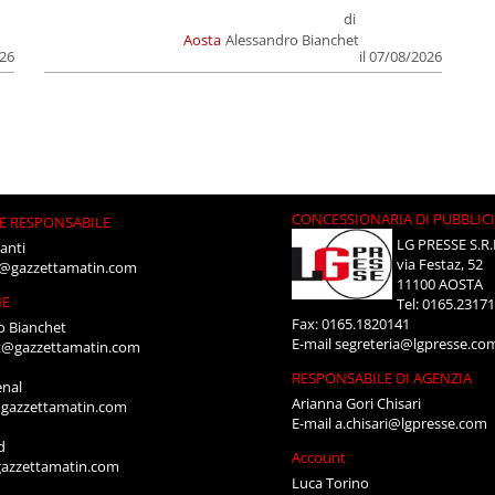
di
Aosta
Alessandro Bianchet
026
il 07/08/2026
CONCESSIONARIA DI PUBBLIC
E RESPONSABILE
LG PRESSE S.R.
anti
via Festaz, 52
i@gazzettamatin.com
11100 AOSTA
NE
Tel: 0165.2317
Fax: 0165.1820141
o Bianchet
E-mail
segreteria@lgpresse.co
t@gazzettamatin.com
RESPONSABILE DI AGENZIA
enal
Arianna Gori Chisari
gazzettamatin.com
E-mail
a.chisari@lgpresse.com
d
Account
azzettamatin.com
Luca Torino