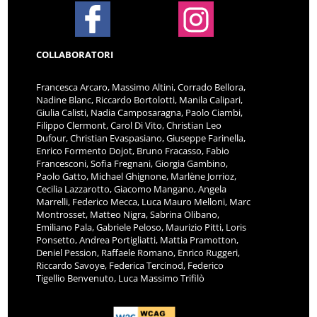
COLLABORATORI
Francesca Arcaro, Massimo Altini, Corrado Bellora,
Nadine Blanc, Riccardo Bortolotti, Manila Calipari,
Giulia Calisti, Nadia Camposaragna, Paolo Ciambi,
Filippo Clermont, Carol Di Vito, Christian Leo
Dufour, Christian Evaspasiano, Giuseppe Farinella,
Enrico Formento Dojot, Bruno Fracasso, Fabio
Francesconi, Sofia Fregnani, Giorgia Gambino,
Paolo Gatto, Michael Ghignone, Marlène Jorrioz,
Cecilia Lazzarotto, Giacomo Mangano, Angela
Marrelli, Federico Mecca, Luca Mauro Melloni, Marc
Montrosset, Matteo Nigra, Sabrina Olibano,
Emiliano Pala, Gabriele Peloso, Maurizio Pitti, Loris
Ponsetto, Andrea Portigliatti, Mattia Pramotton,
Deniel Pession, Raffaele Romano, Enrico Ruggeri,
Riccardo Savoye, Federica Tercinod, Federico
Tigellio Benvenuto, Luca Massimo Trifilò