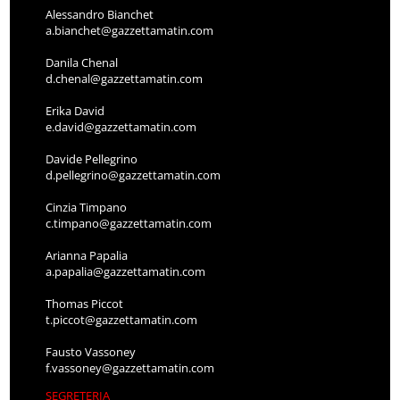
Alessandro Bianchet
a.bianchet@gazzettamatin.com
Danila Chenal
d.chenal@gazzettamatin.com
Erika David
e.david@gazzettamatin.com
Davide Pellegrino
d.pellegrino@gazzettamatin.com
Cinzia Timpano
c.timpano@gazzettamatin.com
Arianna Papalia
a.papalia@gazzettamatin.com
Thomas Piccot
t.piccot@gazzettamatin.com
Fausto Vassoney
f.vassoney@gazzettamatin.com
SEGRETERIA