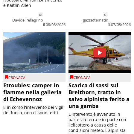
e Kaitlin Allen
di
di
Davide Pellegrino
gazzettamatin
il 08/08/2026
il 07/08/2026
CRONACA
CRONACA
Etroubles: camper in
Scarica di sassi sul
fiamme nella galleria
Breithorn, tratto in
di Echevennoz
salvo alpinista ferito a
una gamba
E in corso l'intervento dei vigili
del fuoco, non ci sono feriti
L'intervento è avvenuto in
parte via terra e in parte con
l'elicottero a causa delle
condizioni meteo. L'alpinista