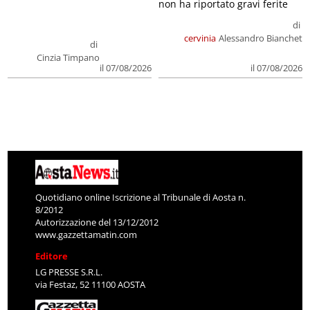
non ha riportato gravi ferite
di
cervinia
Alessandro Bianchet
di
Cinzia Timpano
il 07/08/2026
il 07/08/2026
Quotidiano online Iscrizione al Tribunale di Aosta n.
8/2012
Autorizzazione del 13/12/2012
www.gazzettamatin.com
Editore
LG PRESSE S.R.L.
via Festaz, 52 11100 AOSTA