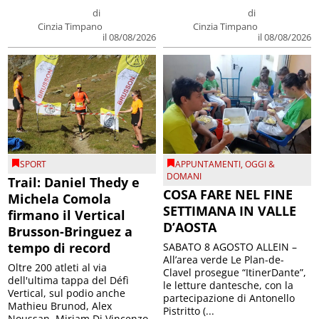
di
di
Cinzia Timpano
Cinzia Timpano
il 08/08/2026
il 08/08/2026
SPORT
APPUNTAMENTI
,
OGGI &
DOMANI
Trail: Daniel Thedy e
COSA FARE NEL FINE
Michela Comola
SETTIMANA IN VALLE
firmano il Vertical
D’AOSTA
Brusson-Bringuez a
tempo di record
SABATO 8 AGOSTO ALLEIN –
All’area verde Le Plan-de-
Oltre 200 atleti al via
Clavel prosegue “ItinerDante”,
dell'ultima tappa del Défì
le letture dantesche, con la
Vertical, sul podio anche
partecipazione di Antonello
Mathieu Brunod, Alex
Pistritto (...
Noussan, Miriam Di Vincenzo