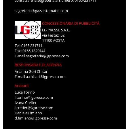
contattare la segreteria al numero: 0165/231711
segreteria@gazzettamatin.com
CONCESSIONARIA DI PUBBLICITÀ
LG PRESSE S.R.L.
via Festaz, 52
11100 AOSTA
Tel: 0165.231711
Fax: 0165.1820141
E-mail
segreteria@lgpresse.com
RESPONSABILE DI AGENZIA
Arianna Gori Chisari
E-mail
a.chisari@lgpresse.com
Account
Luca Torino
l.torino@lgpresse.com
Ivana Cretier
i.cretier@lgpresse.com
Daniele Fimiano
d.fimiano@lgpresse.com