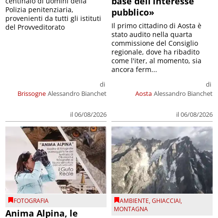
base dell’interesse
centinaio di uomini della
Polizia penitenziaria,
pubblico»
provenienti da tutti gli istituti
Il primo cittadino di Aosta è
del Provveditorato
stato audito nella quarta
commissione del Consiglio
regionale, dove ha ribadito
come l'iter, al momento, sia
ancora ferm...
di
di
Brissogne
Alessandro Bianchet
Aosta
Alessandro Bianchet
il 06/08/2026
il 06/08/2026
FOTOGRAFIA
AMBIENTE
,
GHIACCIAI
,
MONTAGNA
Anima Alpina, le