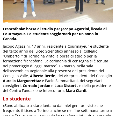
Francofonia: borsa di studio per Jacopo Agazzini, liceale di
Courmayeur. Lo studente soggiornerà per un anno in
Canada.
Jacopo Agazzini, 17 anni, residente a Courmayeur e studente
del terzo anno del Liceo Scientifico annesso al Collegio
“Umberto I” di Torino ha vinto la borsa di studio per la
formazione francofona. La cerimonia di consegna si è tenuta
nel pomeriggio di oggi, martedì 16 marzo, nella sala
dell’Assemblea Regionale alla presenza del presidente del
Consiglio Valle,
Alberto Bertin
, dei vicepresidenti del Consiglio,
Aurelio Marguerettaz
e Paolo Sammaritani, dei segretari
consiglieri,
Corrado Jordan
e
Luca Distort
, e della presidente
del Centro Fondazione Intercultura,
Mara Ciardi
.
Lo studente
«Sono abituato a stare lontano dai miei genitori, visto che
frequento il Liceo a Torino, anche se nei fine settimana torno a
casa a Courmayeur – racconta Jacopo Agazzini -. Ho un grande