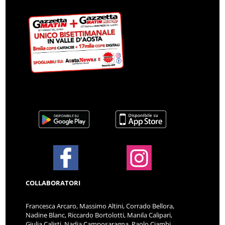
COLLABORATORI
Francesca Arcaro, Massimo Altini, Corrado Bellora,
Nadine Blanc, Riccardo Bortolotti, Manila Calipari,
Giulia Calisti, Nadia Camposaragna, Paolo Ciambi,