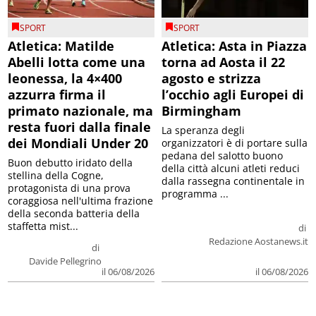
SPORT
SPORT
Atletica: Matilde
Atletica: Asta in Piazza
Abelli lotta come una
torna ad Aosta il 22
leonessa, la 4×400
agosto e strizza
azzurra firma il
l’occhio agli Europei di
primato nazionale, ma
Birmingham
resta fuori dalla finale
La speranza degli
dei Mondiali Under 20
organizzatori è di portare sulla
pedana del salotto buono
Buon debutto iridato della
della città alcuni atleti reduci
stellina della Cogne,
dalla rassegna continentale in
protagonista di una prova
programma ...
coraggiosa nell'ultima frazione
della seconda batteria della
staffetta mist...
di
Redazione Aostanews.it
di
Davide Pellegrino
il 06/08/2026
il 06/08/2026